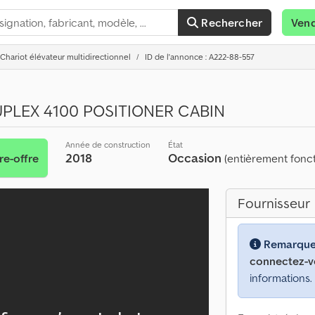
Rechercher
Ven
Chariot élévateur multidirectionnel
ID de l'annonce : A222-88-557
PLEX 4100 POSITIONER CABIN
Année de construction
État
2018
Occasion
re-offre
(entièrement fonct
Fournisseur
Remarque
connectez-v
informations.