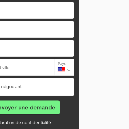
Pays
ville
n négociant
nvoyer une demande
aration de confidentialité