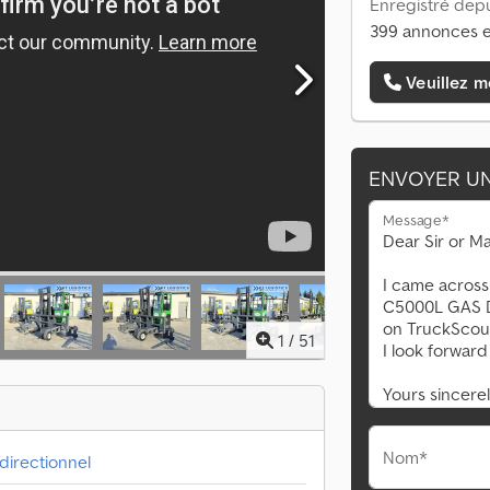
Enregistré depu
399 annonces e
Veuillez m
ENVOYER U
Message*
1
/
51
Nom*
idirectionnel