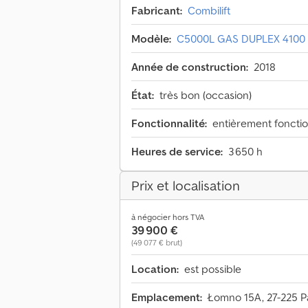
Fabricant:
Combilift
Modèle:
C5000L GAS DUPLEX 4100
Année de construction:
2018
État:
très bon (occasion)
Fonctionnalité:
entièrement foncti
Heures de service:
3 650 h
Prix et localisation
à négocier hors TVA
39 900 €
(49 077 € brut)
Location:
est possible
Emplacement:
Łomno 15A, 27-225 P