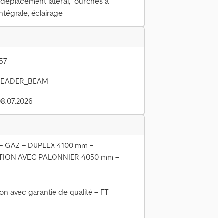
déplacement latéral, fourches à
intégrale, éclairage
57
READER_BEAM
08.07.2026
 – GAZ – DUPLEX 4100 mm –
TION AVEC PALONNIER 4050 mm –
ion avec garantie de qualité – FT