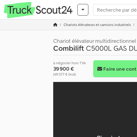
Chariots élévateurs et camions industriels
Chariot élévateur multidirectionnel
Combilift
C5000L GAS DU
à négocier hors TVA
39 900 €
Faire une cont
(49 077 € brut)