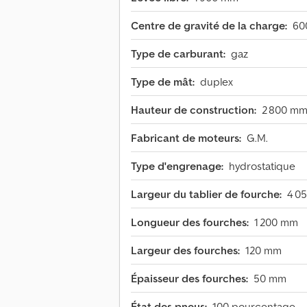
Centre de gravité de la charge:
60
Type de carburant:
gaz
Type de mât:
duplex
Hauteur de construction:
2 800 m
Fabricant de moteurs:
G.M.
Type d'engrenage:
hydrostatique
Largeur du tablier de fourche:
4 0
Longueur des fourches:
1 200 mm
Largeur des fourches:
120 mm
Épaisseur des fourches:
50 mm
État des pneus:
100 pourcentage