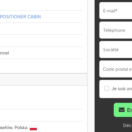
E-mail*
 POSITIONER CABIN
Téléphone
Société
onnel
Code postal et 
Je suis u
E
Décl
awłów, Polska