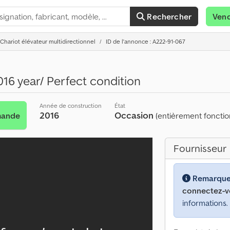
Rechercher
Ven
Chariot élévateur multidirectionnel
ID de l'annonce : A222-91-067
6 year/ Perfect condition
Année de construction
État
2016
Occasion
mande
(entièrement fonctio
Fournisseur
Remarque
connectez-v
informations.