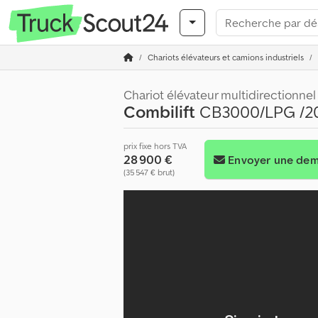
Chariots élévateurs et camions industriels
Chariot élévateur multidirectionnel
Combilift
CB3000/LPG /201
prix fixe hors TVA
28 900 €
Envoyer une de
(35 547 € brut)