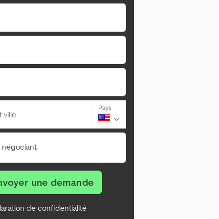
Pays
ville
n négociant
nvoyer une demande
aration de confidentialité