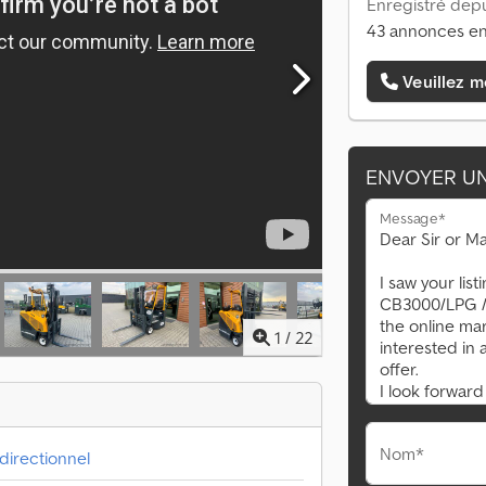
Enregistré depu
43 annonces en
Veuillez m
ENVOYER U
Message*
1
/
22
Nom*
idirectionnel