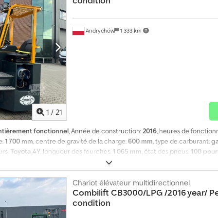
condition
Andrychów
1 333 km
1
/
21
ntièrement fonctionnel
, Année de construction:
2016
, heures de fonctio
e:
1 700 mm
, centre de gravité de la charge:
600 mm
, type de carburant:
g
urs:
Toyota 4Y
, longueur des fourches:
1 065 mm
, état des pneus:
100 pou
ur totale:
1 550 mm
, largeur totale:
1 500 mm
, Équipement:
déplacement lat
ecteur de tête
, Très bon état Positionneur de fourches + déplacement lat
et. Chedpfjzqd Ukjx Ab Nsa Prêt pour l'utilisateur final. Prêt à l'emploi. 
Chariot élévateur multidirectionnel
Combilift
CB3000/LPG /2016 year/ Pe
condition