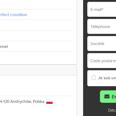
E-mail*
rfect condition
Téléphone
Société
onnel
Code postal et 
Je suis u
E
34-120 Andrychów, Polska
Décl