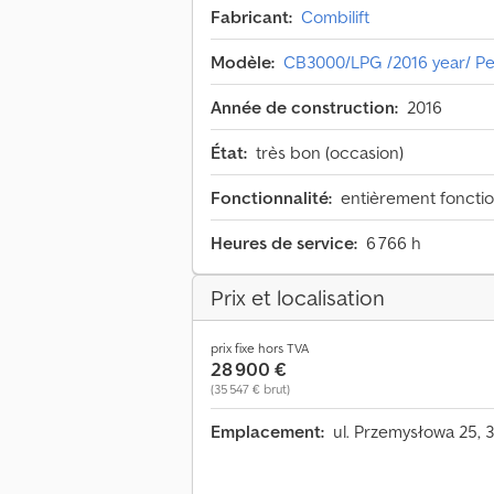
Fabricant:
Combilift
Modèle:
CB3000/LPG /2016 year/ Pe
Année de construction:
2016
État:
très bon (occasion)
Fonctionnalité:
entièrement foncti
Heures de service:
6 766 h
Prix et localisation
prix fixe hors TVA
28 900 €
(35 547 € brut)
Emplacement:
ul. Przemysłowa 25, 