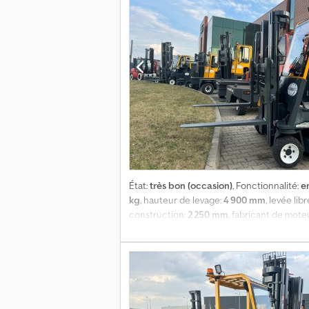
État:
très bon (occasion)
, Fonctionnalité:
e
kg
, hauteur de levage:
4 900 mm
, levée libr
construction:
2 250 mm
, fabricant de mote
6 500 kg
, hauteur totale:
2 250 mm
, longue
palettes, grille avant de protection, prot
chariots élévateurs après un entretien compl
Europe et dans le monde entier.