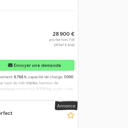
28 900 €
prix fixe hors TVA
(35 547 € brut)
Envoyer une demande
nnement:
6 766 h
, capacité de charge:
3 000
az
, type de mât:
triplex
, hauteur de
rcentage
, poids total:
9 500 kg
, poids à vide:
éral, flèche réglable, fourches à
éral Moteur Toyota Nous vendons des
Annonce
Nous pouvons organiser le transport en
rfect