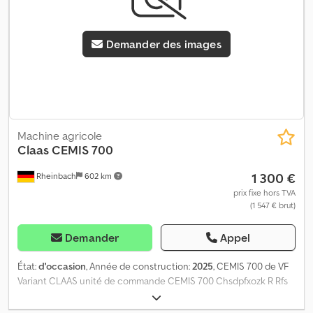
Demander des images
Machine agricole
Claas
CEMIS 700
1 300 €
Rheinbach
602 km
prix fixe hors TVA
(1 547 € brut)
Demander
Appel
État:
d'occasion
, Année de construction:
2025
, CEMIS 700 de VF
Variant CLAAS unité de commande CEMIS 700 Chsdpfxozk R Rfs
Ab Usa Câble en Y