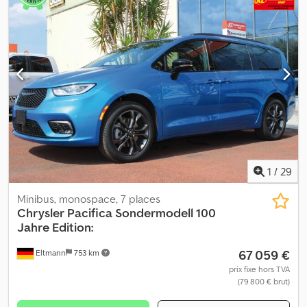
1
/
29
Minibus, monospace, 7 places
Chrysler
Pacifica Sondermodell 100
Jahre Edition:
67 059 €
Eltmann
753 km
prix fixe hors TVA
(79 800 € brut)