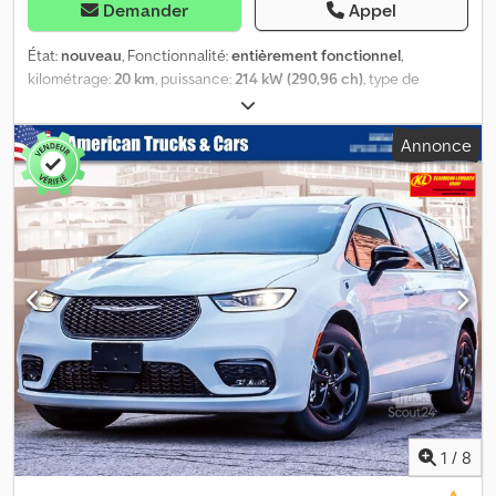
Demander
Appel
État:
nouveau
, Fonctionnalité:
entièrement fonctionnel
,
kilométrage:
20 km
, puissance:
214 kW (290,96 ch)
, type de
carburant:
essence
, type d'engrenage:
automatique
,
configuration d'essieux:
4x4
, consommation de carburant
Annonce
(urbaine):
13,4 l/100km
, consommation de carburant (extra-
urbain):
8,4 l/100km
, consommation de carburant (mixte):
11,7
l/100km
, Émissions de CO₂:
218 g/km
, classe d'émission:
Euro 6
,
efficacité énergétique:
G
, couleur:
bleu
, nombre de sièges:
7
,
Année de construction:
2026
, Équipement:
ABS, airbag,
capteurs de stationnement, chauffage de siège, climatisation,
contrôle de traction, direction assistée, ordinateur de bord,
phares antibrouillard, pneus été, porte coulissante, programme
électronique de stabilité (ESP), régulateur de vitesse, système
d'antidémarrage, système de navigation, transmission
intégrale, verrouillage centralisé
, Chrysler Pacifica 2026, édition
spéciale V6, 3,6 l, Multi VAN Edition spéciale 100 ans : Importation
des USA Inclus : - Dédouanement - Homologation - Navigation UE
- Garantie 2 ans Catégorie de véhicule : Véhicule neuf
1
/
8
Carrosserie : Van familial, 7 places Kilométrage : 20 km Puissance :