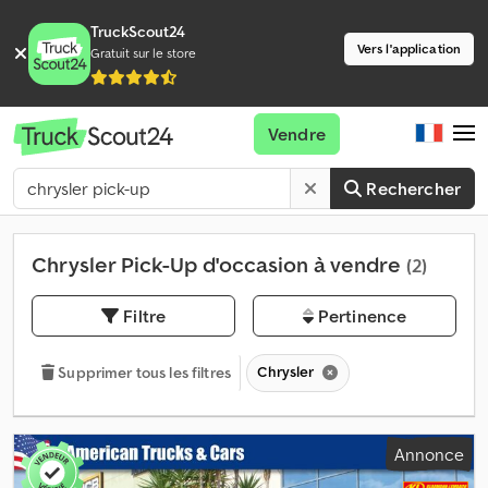
TruckScout24
Vers l'application
Gratuit sur le store
Vendre
Rechercher
Chrysler Pick-Up d'occasion à vendre
(2)
Filtre
Pertinence
Chrysler
Supprimer tous les filtres
Annonce