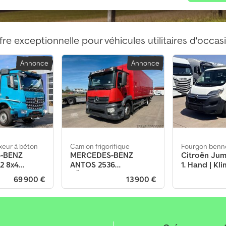
fre exceptionnelle pour véhicules utilitaires d'occas
Annonce
Annonce
xeur à béton
Camion frigorifique
Fourgon benn
-BENZ
MERCEDES-BENZ
Citroën Jum
2 8x4
ANTOS 2536
1. Hand | Kli
her
KÜHLKOFFER / LBW /
69 900 €
13 900 €
0 m³
CARRIER / 9,00M /