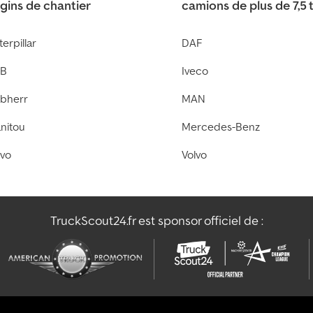
gins de chantier
camions de plus de 7,5 
erpillar
DAF
B
Iveco
ebherr
MAN
nitou
Mercedes-Benz
lvo
Volvo
TruckScout24.fr est sponsor officiel de :