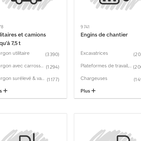
78
9 741
litaires et camions
Engins de chantier
qu’à 7,5 t
rgon utilitaire
Excavatrices
(3 390)
(2 
Fourgon avec carrosserie à caisse
Plateformes de travail, plateformes de transport
(1 294)
(2 
Fourgon surélevé & van surélevé
Chargeuses
(1 177)
(1 
us
Plus