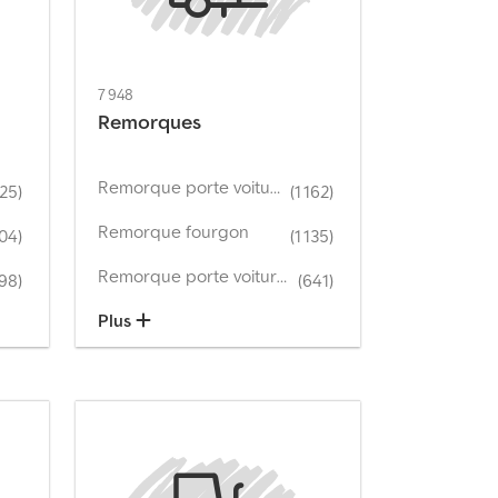
7 948
Remorques
Remorque porte voitures
025)
(1 162)
Remorque fourgon
004)
(1 135)
Remorque porte voitures
498)
(641)
Plus