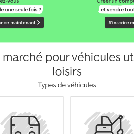
ez-vous
Créer un compt
e une seule fois ?
et vendre tout
once maintenant
S'inscrire 
 marché pour véhicules util
loisirs
Types de véhicules