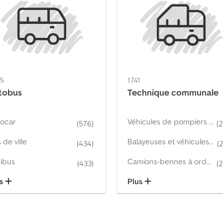
75
1 741
tobus
Technique communale
ocar
Véhicules de pompiers et ambulances
(576)
(
 de ville
Balayeuses et véhicules de service routier
(434)
(
ibus
Camions-bennes à ordures et véhicules de collecte des déchets
(433)
(
us
Plus