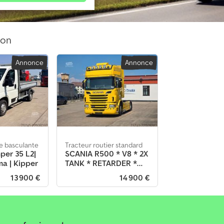
ion
Annonce
Annonce
e basculante
Tracteur routier standard
per 35 L2|
SCANIA R500 * V8 * 2X
ma | Kipper
TANK * RETARDER *
ACC * STANDKLIM
13 900 €
14 900 €