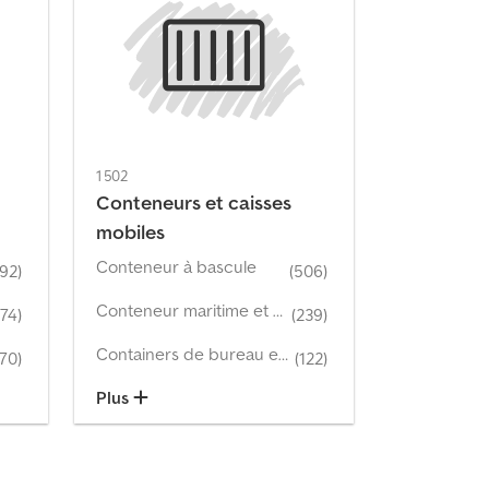
1 502
Conteneurs et caisses
mobiles
Conteneur à bascule
292)
(506)
Conteneur maritime et conteneur de stockage
274)
(239)
Containers de bureau et containers d’habitation
270)
(122)
Plus