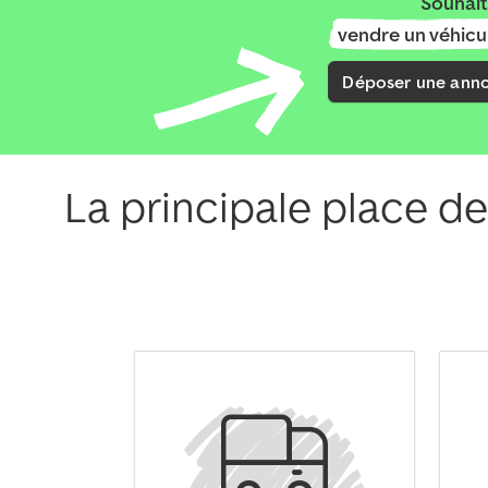
Souhait
vendre un véhicul
Déposer une ann
Remorque semi-plateforme de travail
KRONE SD * PLATEAU *
BPW * 2X
La principale place de
PALETTENKASTEN *
5 900 €