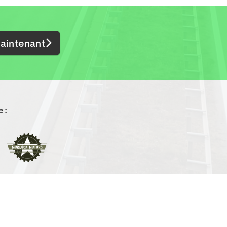
aintenant
 :