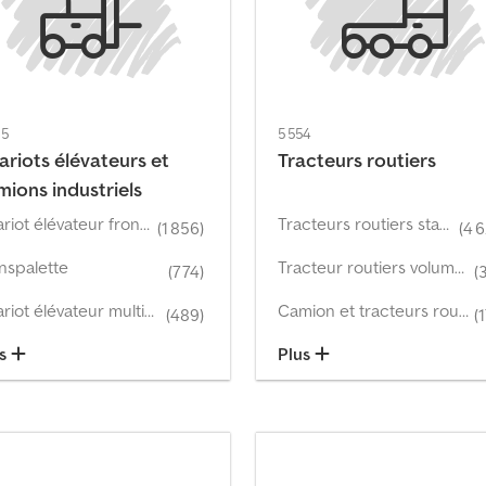
95
5 554
ariots élévateurs et
Tracteurs routiers
mions industriels
Chariot élévateur frontal
Tracteurs routiers standard
(1 856)
(4 
nspalette
Tracteur routiers volumétrique
(774)
(
Chariot élévateur multidirectionnel
Camion et tracteurs routiers pour charges lourdes
(489)
(
us
Plus