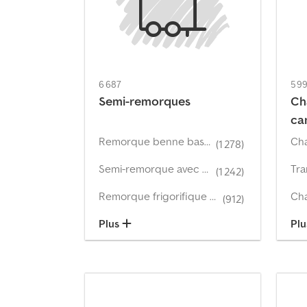
6 687
5 9
Semi-remorques
Ch
ca
Remorque benne basculante
(1 278)
Semi-remorque avec plateau et bâche
Tra
(1 242)
Remorque frigorifique & caisse isotherme pour produits frais
(912)
Plus
Pl