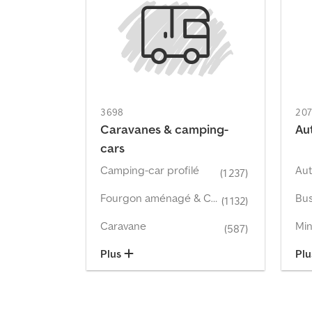
3 698
2 0
Caravanes & camping-
Au
cars
Camping-car profilé
Aut
(1 237)
Fourgon aménagé & Campervan
Bus
(1 132)
Caravane
Min
(587)
Plus
Pl