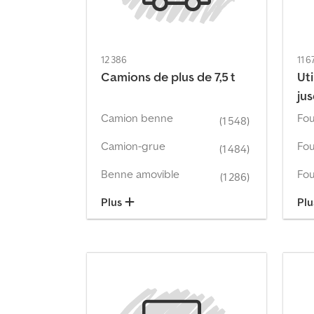
12 386
11 6
Camions de plus de 7,5 t
Uti
jus
Camion benne
Fou
(1 548)
Camion-grue
(1 484)
Benne amovible
(1 286)
Plus
Pl