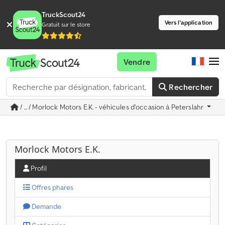
TruckScout24
Vers l'application
Gratuit sur le store
Vendre
Rechercher
/ ... / Morlock Motors E.K. - véhicules d'occasion à Peterslahr
Morlock Motors E.K.
Profil
Offres phares
Demande