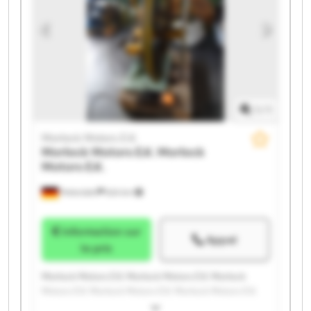
1
/
1
Morlock Motors E.K.
Morlock Motors E.K.
Morlock
Motors E.K.
Peterslahr
624 km
Information sur
Appel
le prix
Morlock Motors E.K. Morlock Motors E.K. Morlock
Motors E.K. Morlock Motors E.K. Morlock Motors E.K.
Morlock Motors E.K. Morlock Motors E.K. Morlock