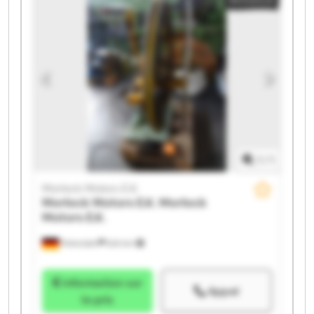
1
/
1
Morlock Motors E.K.
Morlock Motors E.K.
Morlock
Motors E.K.
Peterslahr
624 km
Information sur
Appel
le prix