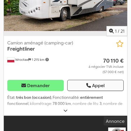
1
/
21
Camion aménagé (camping-car)
Freightliner
70 110 €
Wrocław
1 215 km
à négocier TVA incluse
(57 000 € net)
Demander
Appel
État:
très bon (occasion)
, Fonctionnalité:
entièrement
fonctionnel
, kilométrage:
78 000 km
, nombre de lits:
3
, nombre de
sièges:
6
, type de carburant:
diesel
, type d'engrenage:
automatique
, couleur:
blanc
, première immatriculation:
06/2011
,
Annonce
prochaine inspection (TÜV):
11/2026
, configuration d'essieux:
2
essieux
, consommation de carburant (mixte):
11 l/100km
,