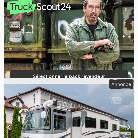
Équipement:
ABS, climatisation, filtre à particules, programme
électronique de stabilité (ESP)
, N° de référence interne : 271,
vente pour le compte d’un client * Freightliner * 350 kW * Cabine
avec couchette * Climatisation * 6x4 * * Grande cabine
couchette XXL * Grandes trompes d’air * Plaque de selle réglable
* Frein moteur * Blocage du différentiel * Homologation
européenne * Radio * Moteur Detroit Diesel Série 60 * Poids à
vide : 7 800 kg * Bon état * Carnet d’inspection complet * TVA
déductible !!! Prix net : 43 900 € Reprise possible Dkjdpfxsxu Swue
Abyjr Financement à partir de 4,99 % Sous réserve d’erreurs et de
Vendre à plus de 4 millions ­ de prospects par mois
vente entre-temps ! Les informations contenues dans cette
annonce sont des descriptions non contraignantes et ne
Sélectionner le pack revendeur
constituent pas une garantie de caractéristiques. Le vendeur
Annonce
décline toute responsabilité pour les erreurs de frappe et de
Créer une annonce unique
transmission de données. Les équipements énumérés doivent
être vérifiés séparément. Toutes les informations contenues dans
les annonces sont non contraignantes ! Livraison possible dans
toute la région, sur demande. Horaires d’ouverture : du lundi au
jeudi, de 9 h 00 à 17 h 00 Vendredi, de 9 h 00 à 14 h 00 et sur
rendez-vous !!!