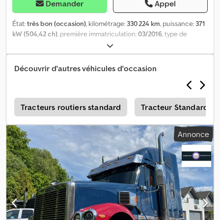
Demander
Appel
État:
très bon (occasion)
, kilométrage:
330 224 km
, puissance:
371
kW (504,42 ch)
, première immatriculation:
03/2016
, type de
carburant:
diesel
, configuration d'essieux:
6x4
, empattement:
5 200 mm
, carburant:
diesel
, capacité du réservoir de carburant:
800 l
, freins:
frein moteur
, couleur:
vert
, cabine conducteur:
Découvrir d'autres véhicules d'occasion
cabine couchette
, type d'engrenage:
mécanique
, classe
d'émission:
Euro 6
, Année de construction:
2016
, Équipement:
ABS, béquet, chauffage de stationnement, climatisation, filtre à
particules, phares antibrouillard, réfrigérateur, régulateur de
é
Tracteurs routiers standard
Tracteur Standard
vitesse, régulation électrique des vitres, réservoir de carburant
secondaire, rétroviseur électrique, système de navigation
, =
Annonce
Autres options et équipements = - Réservoir de carburant en
aluminium - Servofrein - Déflecteur de toit - Feux de route -
Faible niveau sonore - Limiteur de vitesse - Jantes en alliage
léger - Suspension pneumatique - Klaxon pneumatique - Filtre à
particules - Cabine couchette - Jupes latérales - Pare-soleil -
Contrôle de stabilité - Chauffage autonome - Boîte à outils - Prise
de force (PTO) = Informations complémentaires = Essieu avant :
directionnel Essieu arrière 1 : jumelé Essieu arrière 2 : jumelé État
technique : très bon État visuel : très bon FREIGHTLINER