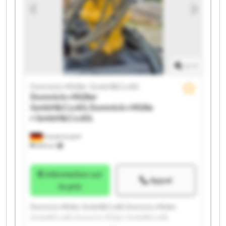
Domnick+Müller GmbH&Co.KG Domnick+Müller
GmbH&Co.KG Domnick+Müller GmbH&Co.KG
Domnick+Müller GmbH&Co.KG Domnick+Müller
GmbH&Co.KG
1
/
1
Domnick+Müller GmbH&Co.KG
Domnick+Müller
GmbH&Co.KG
Domnick+Mülle
r GmbH&Co.KG
Friedrichsdorf
655 km
Information sur
Appel
le prix
Domnick+Müller GmbH&Co.KG Domnick+Müller
GmbH&Co.KG Domnick+Müller GmbH&Co.KG