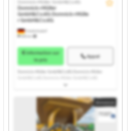
Domnick+Müller GmbH&Co.KG
Domnick+Müller
GmbH&Co.KG
Domnick+Mülle
r GmbH&Co.KG
Friedrichsdorf
655 km
Information sur
Appel
le prix
Domnick+Müller GmbH&Co.KG Domnick+Müller
GmbH&Co.KG Domnick+Müller GmbH&Co.KG
Domnick+Müller GmbH&Co.KG Domnick+Müller
GmbH&Co.KG Domnick+Müller GmbH&Co.KG
Domnick+Müller GmbH&Co.KG Domnick+Müller
Annonce
GmbH&Co.KG Domnick+Müller GmbH&Co.KG
Domnick+Müller GmbH&Co.KG Domnick+Müller
GmbH&Co.KG Domnick+Müller GmbH&Co.KG
Domnick+Müller GmbH&Co.KG Domnick+Müller
GmbH&Co.KG Domnick+Müller GmbH&Co.KG