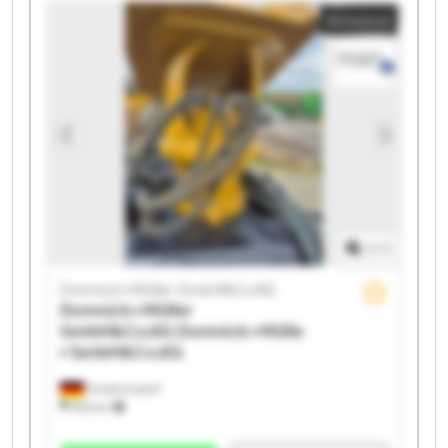
Annonce
GmbH&Co.KG Domnick+Müller GmbH&Co.KG
Domnick+Müller GmbH&Co.KG Domnick+Müller
GmbH&Co.KG Domnick+Müller GmbH&Co.KG
Domnick+Müller GmbH&Co.KG Domnick+Müller
GmbH&Co.KG Domnick+Müller GmbH&Co.KG
Domnick+Müller GmbH&Co.KG Domnick+Müller
GmbH&Co.KG Domnick+Müller GmbH&Co.KG
Domnick+Müller GmbH&Co.KG Domnick+Müller
GmbH&Co.KG
1
/
1
Domnick+Müller GmbH&Co.KG
Domnick+Müller
GmbH&Co.KG
Domnick+Mülle
r GmbH&Co.KG
Friedrichsdorf
655 km