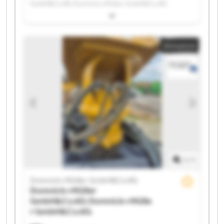
GmbH&Co.KG Domnick+Müller GmbH&Co.KG
Domnick+Müller GmbH&Co.KG Domnick+Müller
GmbH&Co.KG Domnick+Müller GmbH&Co.KG
Domnick+Müller GmbH&Co.KG Domnick+Müller
Annonce
GmbH&Co.KG Domnick+Müller GmbH&Co.KG
Domnick+Müller GmbH&Co.KG Domnick+Müller
GmbH&Co.KG Domnick+Müller GmbH&Co.KG
Domnick+Müller GmbH&Co.KG Domnick+Müller
GmbH&Co.KG Domnick+Müller GmbH&Co.KG
Domnick+Müller GmbH&Co.KG Domnick+Müller
GmbH&Co.KG Domnick+Müller GmbH&Co.KG
Domnick+Müller GmbH&Co.KG Domnick+Müller
GmbH&Co.KG
1
/
1
Domnick+Müller GmbH&Co.KG
Domnick+Müller
GmbH&Co.KG
Domnick+Mülle
r GmbH&Co.KG