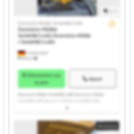
1
/
1
Domnick+Müller GmbH&Co.KG
Domnick+Müller
GmbH&Co.KG
Domnick+Mülle
r GmbH&Co.KG
Friedrichsdorf
655 km
Information sur
Appel
le prix
Domnick+Müller GmbH&Co.KG Domnick+Müller
GmbH&Co.KG Domnick+Müller GmbH&Co.KG
Domnick+Müller GmbH&Co.KG Domnick+Müller
GmbH&Co.KG Domnick+Müller GmbH&Co.KG
Domnick+Müller GmbH&Co.KG Domnick+Müller
Annonce
GmbH&Co.KG Domnick+Müller GmbH&Co.KG
Domnick+Müller GmbH&Co.KG Domnick+Müller