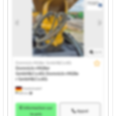
GmbH&Co.KG Domnick+Müller GmbH&Co.KG
Domnick+Müller GmbH&Co.KG Domnick+Müller
GmbH&Co.KG Domnick+Müller GmbH&Co.KG
Domnick+Müller GmbH&Co.KG Domnick+Müller
GmbH&Co.KG Domnick+Müller GmbH&Co.KG
Domnick+Müller GmbH&Co.KG Domnick+Müller
GmbH&Co.KG
1
/
1
Domnick+Müller GmbH&Co.KG
Domnick+Müller
GmbH&Co.KG
Domnick+Mülle
r GmbH&Co.KG
Friedrichsdorf
655 km
Information sur
Appel
le prix