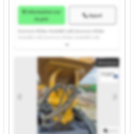
Information sur
Appel
le prix
Domnick+Müller GmbH&Co.KG Domnick+Müller
GmbH&Co.KG Domnick+Müller GmbH&Co.KG
Domnick+Müller GmbH&Co.KG Domnick+Müller
GmbH&Co.KG Domnick+Müller GmbH&Co.KG
Domnick+Müller GmbH&Co.KG Domnick+Müller
Annonce
GmbH&Co.KG Domnick+Müller GmbH&Co.KG
Domnick+Müller GmbH&Co.KG Domnick+Müller
GmbH&Co.KG Domnick+Müller GmbH&Co.KG
Domnick+Müller GmbH&Co.KG Domnick+Müller
GmbH&Co.KG Domnick+Müller GmbH&Co.KG
Domnick+Müller GmbH&Co.KG Domnick+Müller
GmbH&Co.KG Domnick+Müller GmbH&Co.KG
Domnick+Müller GmbH&Co.KG Domnick+Müller
GmbH&Co.KG
1
/
1