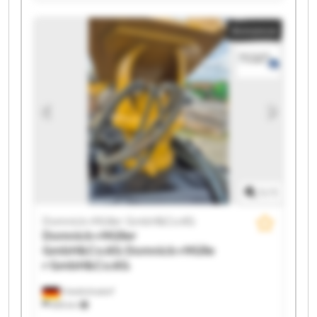
GmbH&Co.KG Domnick+Müller GmbH&Co.KG
Domnick+Müller GmbH&Co.KG Domnick+Müller
Annonce
GmbH&Co.KG Domnick+Müller GmbH&Co.KG
Domnick+Müller GmbH&Co.KG Domnick+Müller
GmbH&Co.KG Domnick+Müller GmbH&Co.KG
Domnick+Müller GmbH&Co.KG Domnick+Müller
GmbH&Co.KG Domnick+Müller GmbH&Co.KG
Domnick+Müller GmbH&Co.KG Domnick+Müller
GmbH&Co.KG Domnick+Müller GmbH&Co.KG
Domnick+Müller GmbH&Co.KG Domnick+Müller
GmbH&Co.KG
1
/
1
Domnick+Müller GmbH&Co.KG
Domnick+Müller
GmbH&Co.KG
Domnick+Mülle
r GmbH&Co.KG
Friedrichsdorf
655 km