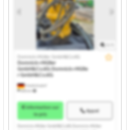
GmbH&Co.KG Domnick+Müller GmbH&Co.KG
Domnick+Müller GmbH&Co.KG Domnick+Müller
GmbH&Co.KG Domnick+Müller GmbH&Co.KG
Domnick+Müller GmbH&Co.KG Domnick+Müller
GmbH&Co.KG
1
/
1
Domnick+Müller GmbH&Co.KG
Domnick+Müller
GmbH&Co.KG
Domnick+Mülle
r GmbH&Co.KG
Friedrichsdorf
655 km
Information sur
Appel
le prix
Domnick+Müller GmbH&Co.KG Domnick+Müller