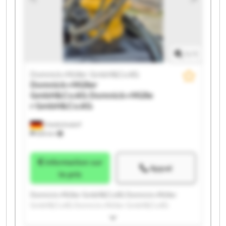
1
/
1
Domnick+Müller GmbH&Co.KG
Domnick+Müller
GmbH&Co.KG
Domnick+Mülle
r GmbH&Co.KG
Friedrichsdorf
655 km
Information sur
Appel
le prix
Domnick+Müller GmbH&Co.KG Domnick+Müller
GmbH&Co.KG Domnick+Müller GmbH&Co.KG
Domnick+Müller GmbH&Co.KG Domnick+Müller