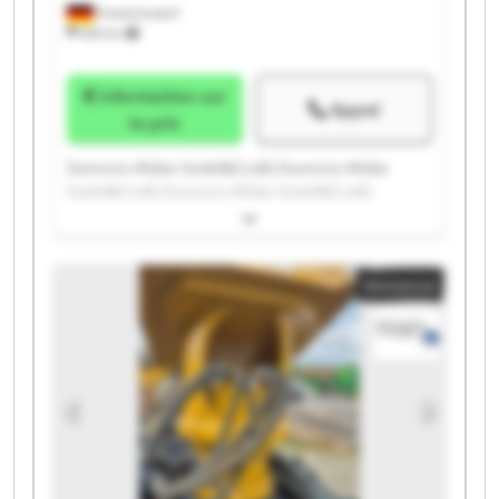
Friedrichsdorf
655 km
Information sur
Appel
le prix
Domnick+Müller GmbH&Co.KG Domnick+Müller
GmbH&Co.KG Domnick+Müller GmbH&Co.KG
Domnick+Müller GmbH&Co.KG Domnick+Müller
GmbH&Co.KG Domnick+Müller GmbH&Co.KG
Domnick+Müller GmbH&Co.KG Domnick+Müller
Annonce
GmbH&Co.KG Domnick+Müller GmbH&Co.KG
Domnick+Müller GmbH&Co.KG Domnick+Müller
GmbH&Co.KG Domnick+Müller GmbH&Co.KG
Domnick+Müller GmbH&Co.KG Domnick+Müller
GmbH&Co.KG Domnick+Müller GmbH&Co.KG
Domnick+Müller GmbH&Co.KG Domnick+Müller
GmbH&Co.KG Domnick+Müller GmbH&Co.KG
Domnick+Müller GmbH&Co.KG Domnick+Müller
GmbH&Co.KG