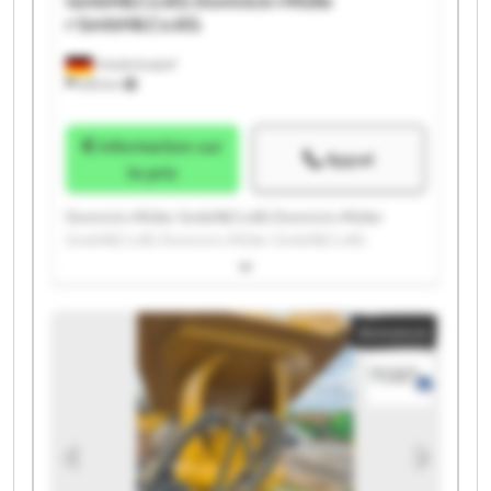
GmbH&Co.KG
Domnick+Mülle
r GmbH&Co.KG
Friedrichsdorf
655 km
Information sur
Appel
le prix
Domnick+Müller GmbH&Co.KG Domnick+Müller
GmbH&Co.KG Domnick+Müller GmbH&Co.KG
Domnick+Müller GmbH&Co.KG Domnick+Müller
GmbH&Co.KG Domnick+Müller GmbH&Co.KG
Domnick+Müller GmbH&Co.KG Domnick+Müller
Annonce
GmbH&Co.KG Domnick+Müller GmbH&Co.KG
Domnick+Müller GmbH&Co.KG Domnick+Müller
GmbH&Co.KG Domnick+Müller GmbH&Co.KG
Domnick+Müller GmbH&Co.KG Domnick+Müller
GmbH&Co.KG Domnick+Müller GmbH&Co.KG
Domnick+Müller GmbH&Co.KG Domnick+Müller
GmbH&Co.KG Domnick+Müller GmbH&Co.KG