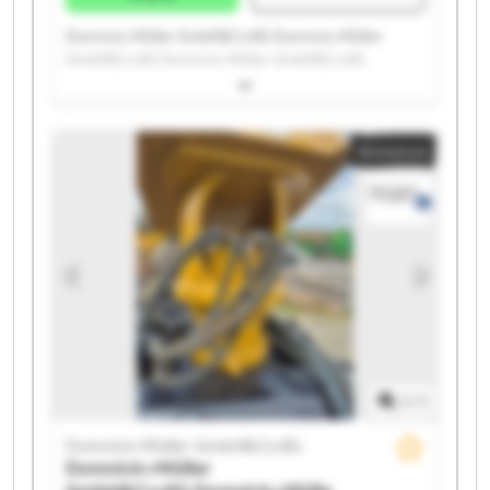
Domnick+Müller GmbH&Co.KG Domnick+Müller
GmbH&Co.KG Domnick+Müller GmbH&Co.KG
Domnick+Müller GmbH&Co.KG Domnick+Müller
GmbH&Co.KG Domnick+Müller GmbH&Co.KG
Domnick+Müller GmbH&Co.KG Domnick+Müller
Annonce
GmbH&Co.KG Domnick+Müller GmbH&Co.KG
Domnick+Müller GmbH&Co.KG Domnick+Müller
GmbH&Co.KG Domnick+Müller GmbH&Co.KG
Domnick+Müller GmbH&Co.KG Domnick+Müller
GmbH&Co.KG Domnick+Müller GmbH&Co.KG
Domnick+Müller GmbH&Co.KG Domnick+Müller
GmbH&Co.KG Domnick+Müller GmbH&Co.KG
Domnick+Müller GmbH&Co.KG Domnick+Müller
GmbH&Co.KG
1
/
1
Domnick+Müller GmbH&Co.KG
Domnick+Müller