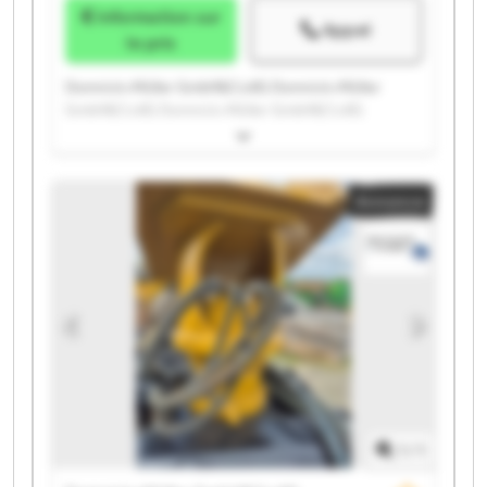
Information sur
Appel
le prix
Domnick+Müller GmbH&Co.KG Domnick+Müller
GmbH&Co.KG Domnick+Müller GmbH&Co.KG
Domnick+Müller GmbH&Co.KG Domnick+Müller
GmbH&Co.KG Domnick+Müller GmbH&Co.KG
Domnick+Müller GmbH&Co.KG Domnick+Müller
Annonce
GmbH&Co.KG Domnick+Müller GmbH&Co.KG
Domnick+Müller GmbH&Co.KG Domnick+Müller
GmbH&Co.KG Domnick+Müller GmbH&Co.KG
Domnick+Müller GmbH&Co.KG Domnick+Müller
GmbH&Co.KG Domnick+Müller GmbH&Co.KG
Domnick+Müller GmbH&Co.KG Domnick+Müller
GmbH&Co.KG Domnick+Müller GmbH&Co.KG
Domnick+Müller GmbH&Co.KG Domnick+Müller
GmbH&Co.KG
1
/
1