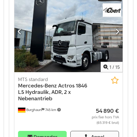
classe d'émission:
Euro 6
, Année de construction:
2018
, Équipement:
ABS, EBS (Système de freinage
électronique), airbag, chauffage de stationnement,
climatisation de stationnement, programme
électronique de stabilité (ESP), retardeur, régulateur
de vitesse, système de navigation, véhicule non-
fumeur
, La visite du véhicule est possible uniquement
sur rendez-vous. VOLVO FH 500, norme Euro 6, 375 kW
(510 ch) + Dksdpfxjztl Rfs Ah Ajr BENNE LANGENDORF
SKA 24/30. Semi-remorque à benne basculante 24 m³
1
/
15
3 essieux Essieu relevable Jantes en aluminium Le prix
indiqué concerne l’ensemble du convoi !
MTS standard
Mercedes-Benz
Actros 1846
LS Hydraulik, ADR, 2 x
Nebenantrieb
54 890 €
Burghaun
745 km
prix fixe hors TVA
(65 319 € brut)
Demander
Appel