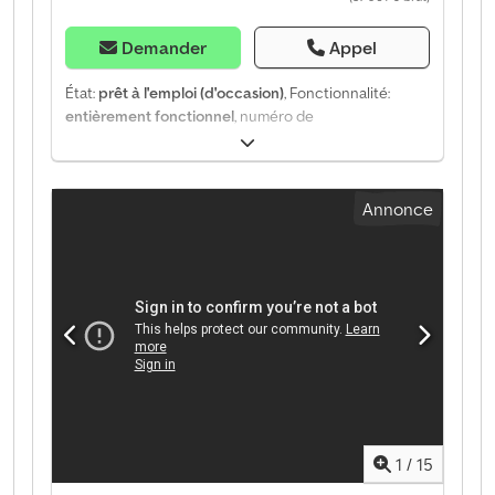
philosophie d’entreprise est caractérisée par l’équité
et la fiabilité. Puisque la satisfaction du client est très
Demander
Appel
importante pour nous, nous offrons à nos clients un
excellent ensemble de services complets et mettons
État:
prêt à l'emploi (d'occasion)
, Fonctionnalité:
à leur disposition un interlocuteur compétent qui les
entièrement fonctionnel
, numéro de
accompagnera lors de l’achat ou de la vente de
machine/véhicule:
1707
, kilométrage:
414 000 km
,
véhicules. Convainquez-vous par vous-même ! Nos
puissance:
368 kW (500,34 ch)
, première
services pour vous : Chargement des véhicules Nous
immatriculation:
08/2026
, type de carburant:
diesel
,
vous aiderons volontiers à charger vos véhicules
Annonce
poids à vide:
8 213 kg
, poids maximal de charge:
9 787
achetés. Organisation de transports spéciaux Nous
kg
, poids total:
18 000 kg
, dimension des pneus:
315/70
vous aiderons volontiers à organiser des transports
R 22.5
, configuration d'essieux:
4x2
, empattement:
spéciaux. Plaques d’immatriculation temporaires /
3 600 mm
, carburant:
diesel
, freins:
retardeur
, couleur:
plaques d’exportation Nous vous aiderons volontiers à
bleu
, cabine conducteur:
cabine couchette
, type
obtenir des plaques d’exportation / plaques
d'engrenage:
automatique
, classe d'émission:
Euro 6c
,
d’immatriculation temporaires. Gestion des formalités
suspension:
acier-air
, nombre de lits:
2
, longueur
douanières Nous vous aiderons volontiers à gérer les
totale:
5 983 mm
, largeur totale:
2 550 mm
, hauteur
affaires douanières.
totale:
3 864 mm
, Année de construction:
2019
,
Équipement:
ABS, blocage de différentiel, chauffage
de stationnement, climatisation, direction assistée,
1
/
15
retardeur, réfrigérateur, régulateur de vitesse,
verrouillage centralisé
, • Semi-remorque à trois