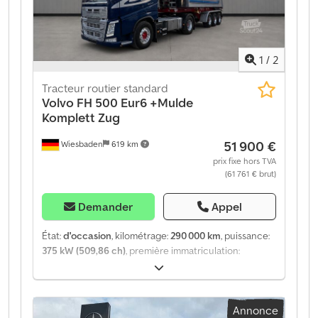
1
/
2
Tracteur routier standard
Volvo
FH 500 Eur6 +Mulde
Komplett Zug
51 900 €
Wiesbaden
619 km
prix fixe hors TVA
(61 761 € brut)
Demander
Appel
État:
d'occasion
, kilométrage:
290 000 km
, puissance:
375 kW (509,86 ch)
, première immatriculation:
05/2018
, type de carburant:
diesel
, poids total:
20 500
kg
, configuration d'essieux:
4x2
, carburant:
diesel
,
freins:
retardeur
, couleur:
bleu
, cabine conducteur:
Annonce
cabine courte
, type d'engrenage:
automatique
,