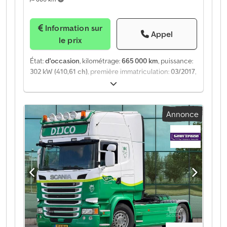
Information sur
Appel
le prix
État:
d'occasion
, kilométrage:
665 000 km
, puissance:
302 kW (410,61 ch)
, première immatriculation:
03/2017
,
type de carburant:
diesel
, poids total:
21 000 kg
,
configuration d'essieux:
2 essieux
, prochaine
inspection (TÜV):
03/2027
, freins:
retardeur
, couleur:
Annonce
blanc
, type d'engrenage:
automatique
, classe
d'émission:
Euro 6
, Année de construction:
2017
,
Équipement:
ABS, chauffage de stationnement,
climatisation, filtre à particules, programme
électronique de stabilité (ESP)
, Informations en
français : Informations supplémentaires : * Charge
utile : 12 660 kg * Largeur : 2 550 mm * Longueur : 5
960 mm * Type | Premier essieu : Goodyear R * Taille
des pneus | Premier essieu : 385/65 R22,5 * Profondeur
de la bande de roulement (intérieur gauche) | Premier
essieu : 30 % * Profondeur de la bande de roulement