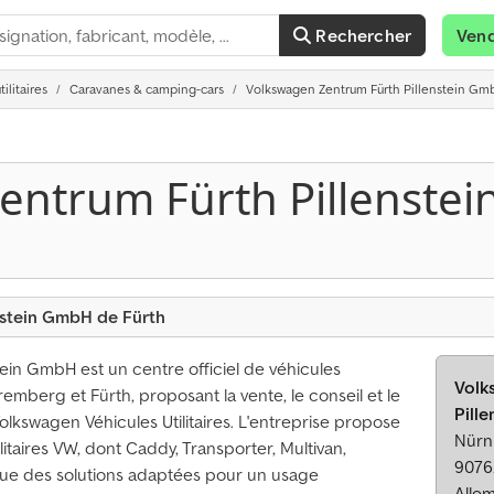
Rechercher
Ven
ilitaires
Caravanes & camping-cars
Volkswagen Zentrum Fürth Pillenstein GmbH
entrum Fürth Pillenste
nstein GmbH de Fürth
ein GmbH est un centre officiel de véhicules
Volk
Nuremberg et Fürth, proposant la vente, le conseil et le
Pill
lkswagen Véhicules Utilitaires. L'entreprise propose
Nürnb
itaires VW, dont Caddy, Transporter, Multivan,
9076
 que des solutions adaptées pour un usage
Alle