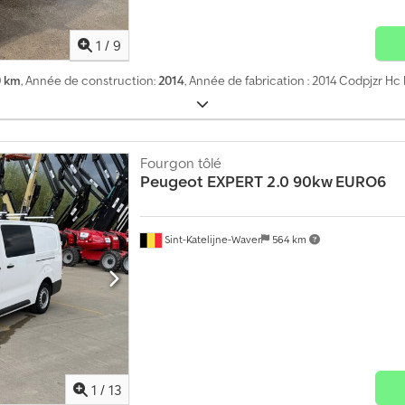
1
/
9
0 km
, Année de construction:
2014
, Année de fabrication : 2014 Codpjzr H
Fourgon tôlé
Peugeot
EXPERT 2.0 90kw EURO6
Sint-Katelijne-Waver
564 km
1
/
13