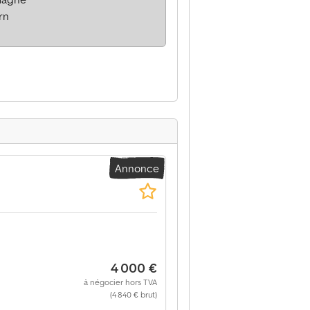
rn
Annonce
4 000 €
à négocier hors TVA
(4 840 € brut)