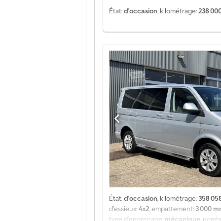
État:
d'occasion
, kilométrage:
238 00
État:
d'occasion
, kilométrage:
358 05
d'essieux:
4x2
, empattement:
3 000 
type d'engrenage:
mécanique
, nomb