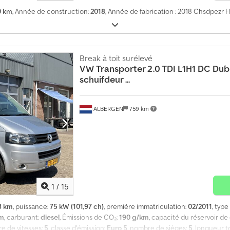
0 km
, Année de construction:
2018
, Année de fabrication : 2018 Chsdpezr 
Break à toit surélevé
VW
Transporter 2.0 TDI L1H1 DC Du
schuifdeur ...
ALBERGEN
759 km
1
/
15
8 km
, puissance:
75 kW (101,97 ch)
, première immatriculation:
02/2011
, typ
mm
, carburant:
diesel
, Émissions de CO₂:
190 g/km
, capacité du réservoir de
re de vitesses:
5
, classe d'émission:
Euro 5
, nombre de sièges:
5
, longueur t