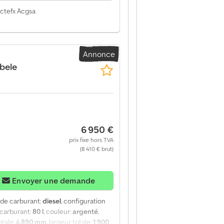
Hctefx Acgsa
Annonce
bbele
6 950 €
prix fixe hors TVA
(8 410 € brut)
Envoyer une demande
e de carburant:
diesel
, configuration
 carburant:
80 l
, couleur:
argenté
,
otale:
4 890 mm
, largeur totale:
1 900