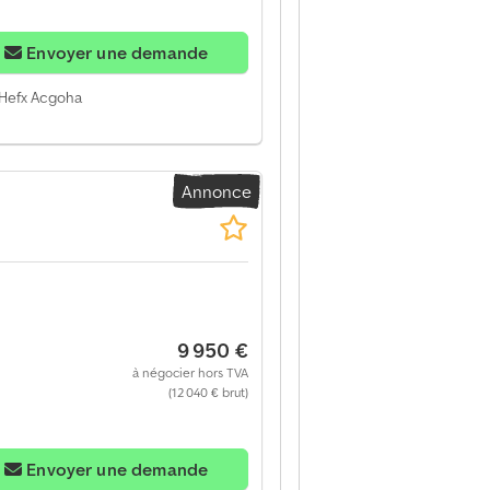
Envoyer une demande
c Hefx Acgoha
Annonce
9 950 €
à négocier hors TVA
(12 040 € brut)
Envoyer une demande