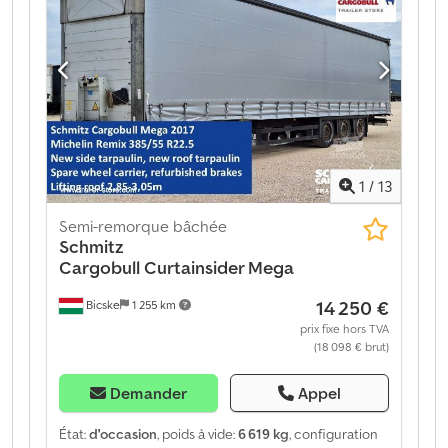
des services télématiques. Nous serions ravis de vous
conseiller personnellement. Dcedjztgynjpfx Abmsk
1
/
13
Semi-remorque bâchée
Schmitz
Cargobull
Curtainsider Mega
14 250 €
Bicske
1 255 km
prix fixe hors TVA
(18 098 € brut)
Demander
Appel
État:
d'occasion
, poids à vide:
6 619 kg
, configuration