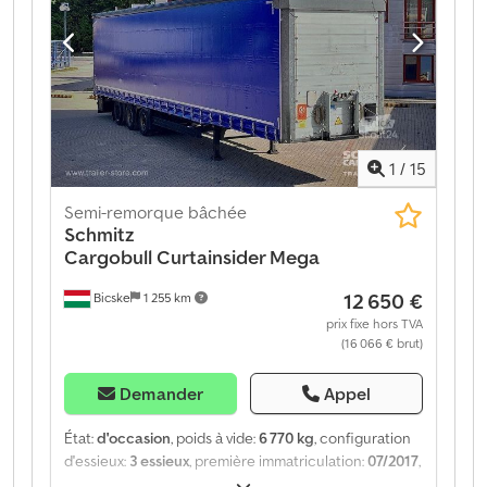
solutions de financement personnalisées, des
contrats de service complet et des services
télématiques. Nous serons heureux de vous conseiller
personnellement. Djdpfx Aboztgx Domsck
1
/
15
Semi-remorque bâchée
Schmitz
Cargobull
Curtainsider Mega
12 650 €
Bicske
1 255 km
prix fixe hors TVA
(16 066 € brut)
Demander
Appel
État:
d'occasion
, poids à vide:
6 770 kg
, configuration
d'essieux:
3 essieux
, première immatriculation:
07/2017
,
suspension:
air
, Année de construction:
2017
, type