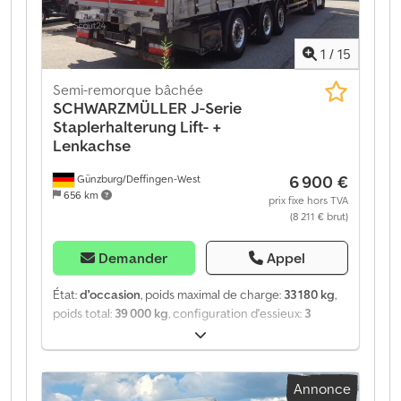
1
/
15
Semi-remorque bâchée
SCHWARZMÜLLER
J-Serie
Staplerhalterung Lift- +
Lenkachse
6 900 €
Günzburg/Deffingen-West
656 km
prix fixe hors TVA
(8 211 € brut)
Demander
Appel
État:
d'occasion
, poids maximal de charge:
33 180 kg
,
poids total:
39 000 kg
, configuration d'essieux:
3
essieux
, première immatriculation:
01/2017
, prochaine
inspection (TÜV):
12/2026
, longueur de l'espace de
chargement:
13 626 mm
, largeur de l’espace de
Annonce
chargement:
2 500 mm
, hauteur de l'espace de