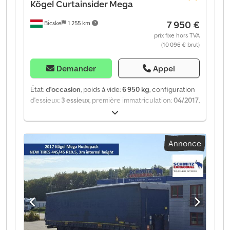
Kögel
Curtainsider Mega
7 950 €
Bicske
1 255 km
prix fixe hors TVA
(10 096 € brut)
Demander
Appel
État:
d'occasion
, poids à vide:
6 950 kg
, configuration
d'essieux:
3 essieux
, première immatriculation:
04/2017
,
Année de construction:
2017
, type d'engrenage:
mécanique
, Poids à vide : 6 950 kg. Vous trouverez sur
notre site web une présentation de tous les véhicules
Annonce
disponibles. Vous avez besoin d’un financement ?
Nous proposons des solutions de financement
personnalisées, des contrats d’entretien complets et
des services télématiques. Nous serions ravis de vous
conseiller personnellement. Dedpfx Ajztgzljbmock