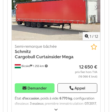
financement personnalisées, des contrats de service
complet et des services télématiques. Nous serons
heureux de vous conseiller personnellement. Dcodpfx
Abeztgy Iomjk
1
/
12
Semi-remorque bâchée
Schmitz
Cargobull
Curtainsider Mega
12 650 €
Bicske
1 255 km
prix fixe hors TVA
(16 066 € brut)
Demander
Appel
État:
d'occasion
, poids à vide:
6 770 kg
, configuration
d'essieux:
3 essieux
, première immatriculation:
07/2017
,
suspension:
air
, Année de construction:
2017
, type