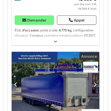
prix fixe hors TVA
(16 066 € brut)
Demander
Appel
État:
d'occasion
, poids à vide:
6 770 kg
, configuration
d'essieux:
3 essieux
, première immatriculation:
07/2017
,
suspension:
air
, Année de construction:
2017
, type
d'engrenage:
mécanique
, Équipement:
ABS
, Poids à
vide : 6 770 kg, suspension pneumatique, protection
Annonce
arrière anti-encastrement, système de freinage
électronique (EBS), prises 1x15 et 2x7 pôles, système
antispray. Retrouvez un aperçu de tous les véhicules
disponibles sur notre site web. Besoin d'un
financement ? Nous proposons des solutions de
financement personnalisées, des contrats de service
complet et des services télématiques. Nous serons
heureux de vous conseiller personnellement.
Dsdpfxeztgyzo Abmock