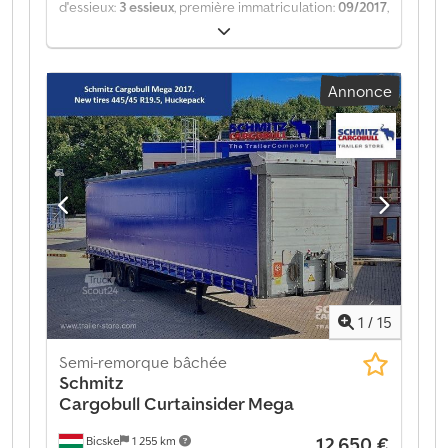
d'essieux:
3 essieux
, première immatriculation:
09/2017
,
suspension:
air
, Année de construction:
2017
, type
d'engrenage:
mécanique
, Équipement:
ABS
, Poids à
vide : 6 619 kg, suspension pneumatique, protection
Annonce
anti-encastrement arrière, système de freinage
électronique (EBS), prises 1x15 et 2x7 broches, système
antispray. Retrouvez un aperçu de tous les véhicules
disponibles sur notre site internet. Besoin d’un
financement ? Nous proposons des solutions de
financement personnalisées, des contrats de service
complet et des services télématiques. Nous serions
ravis de vous conseiller personnellement.
Dcsdpfxjztgyus Abmsk
1
/
15
Semi-remorque bâchée
Schmitz
Cargobull
Curtainsider Mega
12 650 €
Bicske
1 255 km