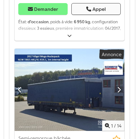
Demander
Appel
État:
d'occasion
, poids à vide:
6 950 kg
, configuration
d'essieux:
3 essieux
, première immatriculation:
04/2017
,
Année de construction:
2017
, Poids à vide : 6 950 kg.
Vous trouverez sur notre site web une présentation
de tous les véhicules disponibles. Vous avez besoin
Annonce
d’un financement ? Nous proposons des solutions de
financement personnalisées, des contrats d’entretien
complets et des services télématiques. Nous serions
ravis de vous conseiller personnellement.
Dsdpfoztgybox Abmjck
1
/
14
Semi-remorque bâchée