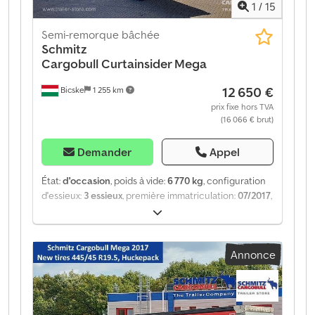
1
/
15
Semi-remorque bâchée
Schmitz
Cargobull
Curtainsider Mega
12 650 €
Bicske
1 255 km
prix fixe hors TVA
(16 066 € brut)
Demander
Appel
État:
d'occasion
, poids à vide:
6 770 kg
, configuration
d'essieux:
3 essieux
, première immatriculation:
07/2017
,
suspension:
air
, Année de construction:
2017
, type
d'engrenage:
mécanique
, Équipement:
ABS
, Poids à
vide : 6 770 kg, suspension pneumatique, protection
Annonce
arrière anti-encastrement, système de freinage
électronique (EBS), prises 1x15 et 2x7 pôles, système
antispray. Retrouvez un aperçu de tous les véhicules
disponibles sur notre site web. Besoin d'un
financement ? Nous proposons des solutions de