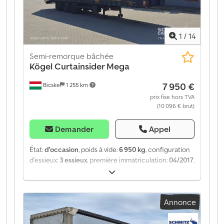
1
/
14
Semi-remorque bâchée
Kögel
Curtainsider Mega
7 950 €
Bicske
1 255 km
prix fixe hors TVA
(10 096 € brut)
Demander
Appel
État:
d'occasion
, poids à vide:
6 950 kg
, configuration
d'essieux:
3 essieux
, première immatriculation:
04/2017
,
Année de construction:
2017
, type d'engrenage:
mécanique
, Poids à vide : 6 950 kg. Vous trouverez sur
notre site web une présentation de tous les véhicules
Annonce
disponibles. Vous avez besoin d’un financement ?
Nous proposons des solutions de financement
personnalisées, des contrats d’entretien complets et