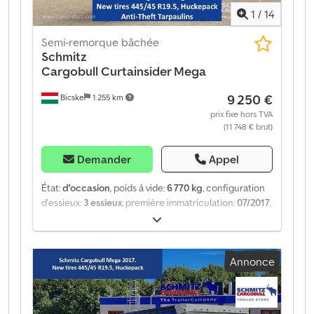
1
/
14
Semi-remorque bâchée
Schmitz
Cargobull
Curtainsider Mega
9 250 €
Bicske
1 255 km
prix fixe hors TVA
(11 748 € brut)
Demander
Appel
État:
d'occasion
, poids à vide:
6 770 kg
, configuration
d'essieux:
3 essieux
, première immatriculation:
07/2017
,
suspension:
air
, Année de construction:
2017
,
Équipement:
ABS
, Poids à vide : 6 770 kg, suspension
pneumatique, protection arrière anti-encastrement,
Annonce
système de freinage électronique (EBS), prises 1x15 et
2x7 pôles, système antispray. Retrouvez un aperçu de
tous les véhicules disponibles sur notre site web.
Besoin d'un financement ? Nous proposons des