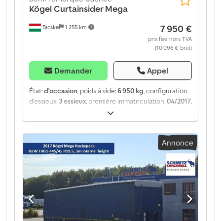
Kögel
Curtainsider Mega
7 950 €
Bicske
1 255 km
prix fixe hors TVA
(10 096 € brut)
Demander
Appel
État:
d'occasion
, poids à vide:
6 950 kg
, configuration
d'essieux:
3 essieux
, première immatriculation:
04/2017
,
Année de construction:
2017
, type d'engrenage:
mécanique
, Poids à vide : 6 950 kg. Vous trouverez sur
notre site web une présentation de tous les véhicules
Annonce
disponibles. Vous avez besoin d’un financement ?
Nous proposons des solutions de financement
personnalisées, des contrats d’entretien complets et
des services télématiques. Nous serions ravis de vous
conseiller personnellement. Dcjdpfsztgyhsx Abmek