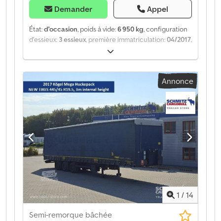
Demander
Appel
État:
d'occasion
, poids à vide:
6 950 kg
, configuration
d'essieux:
3 essieux
, première immatriculation:
04/2017
,
Année de construction:
2017
, type d'engrenage:
mécanique
, Poids à vide : 6 950 kg. Vous trouverez sur
notre site web une présentation de tous les véhicules
Annonce
disponibles. Vous avez besoin d’un financement ?
Nous proposons des solutions de financement
personnalisées, des contrats d’entretien complets et
des services télématiques. Nous serions ravis de vous
conseiller personnellement. Dedpfx Aboztgzfemeck
1
/
14
Semi-remorque bâchée