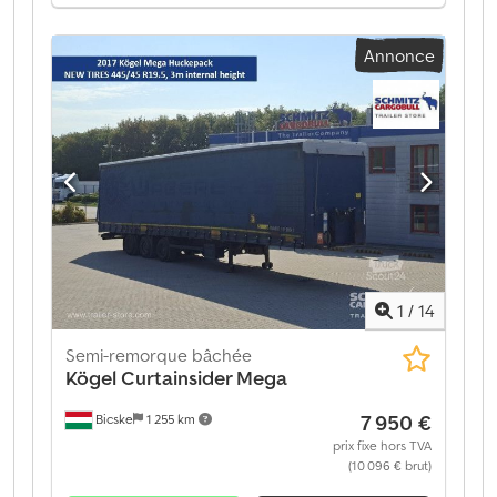
d'engrenage:
mécanique
, Équipement:
ABS
, Poids à
vide : 6 770 kg, suspension pneumatique, protection
Annonce
arrière anti-encastrement, système de freinage
électronique (EBS), prises 1x15 et 2x7 pôles, système
antispray. Retrouvez un aperçu de tous les véhicules
disponibles sur notre site web. Besoin d'un
financement ? Nous proposons des solutions de
financement personnalisées, des contrats de service
complet et des services télématiques. Nous serons
heureux de vous conseiller personnellement. Dedjztgy
Uspfx Abmjck
1
/
14
Semi-remorque bâchée
Kögel
Curtainsider Mega
7 950 €
Bicske
1 255 km
prix fixe hors TVA
(10 096 € brut)