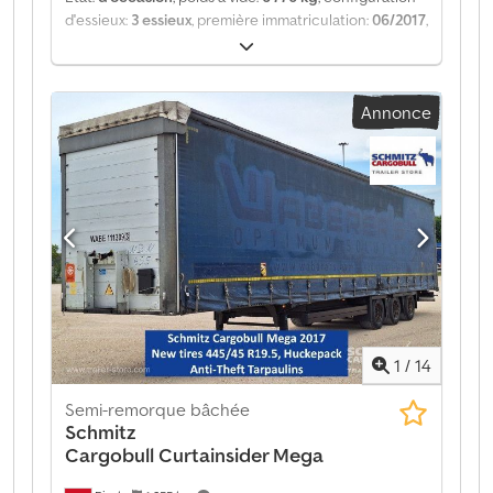
d'essieux:
3 essieux
, première immatriculation:
06/2017
,
suspension:
air
, Année de construction:
2017
, type
d'engrenage:
mécanique
, Équipement:
ABS
, Poids à
vide : 6 770 kg, suspension pneumatique, protection
Annonce
arrière anti-encastrement, système de freinage
électronique (EBS), prises 1x15 et 2x7 pôles, système
antispray. Retrouvez un aperçu de tous les véhicules
disponibles sur notre site web. Besoin d'un
financement ? Nous proposons des solutions de
financement personnalisées, des contrats de service
complet et des services télématiques. Nous serons
heureux de vous conseiller personnellement.
Dedsztgxqopfx Abmjck
1
/
14
Semi-remorque bâchée
Schmitz
Cargobull
Curtainsider Mega