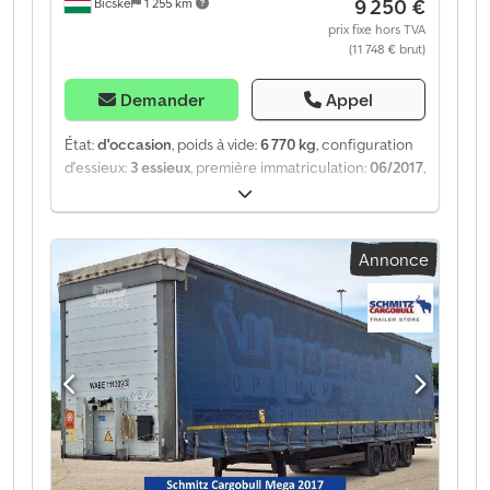
9 250 €
Bicske
1 255 km
prix fixe hors TVA
(11 748 € brut)
Demander
Appel
État:
d'occasion
, poids à vide:
6 770 kg
, configuration
d'essieux:
3 essieux
, première immatriculation:
06/2017
,
suspension:
air
, Année de construction:
2017
, type
d'engrenage:
mécanique
, Équipement:
ABS
, Poids à
vide : 6 770 kg, suspension pneumatique, protection
Annonce
arrière anti-encastrement, système de freinage
électronique (EBS), prises 1x15 et 2x7 pôles, système
antispray. Retrouvez un aperçu de tous les véhicules
disponibles sur notre site web. Besoin d'un
financement ? Nous proposons des solutions de
financement personnalisées, des contrats de service
complet et des services télématiques. Nous serons
heureux de vous conseiller personnellement. Dcsdpfx
Abeztgxwemjk