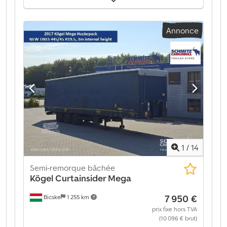
d'engrenage:
mécanique
, Équipement:
ABS
, Poids à
vide : 6 770 kg, suspension pneumatique, protection
Annonce
arrière anti-encastrement, système de freinage
électronique (EBS), prises 1x15 et 2x7 pôles, système
antispray. Retrouvez un aperçu de tous les véhicules
disponibles sur notre site web. Besoin d'un
financement ? Nous proposons des solutions de
financement personnalisées, des contrats de service
complet et des services télématiques. Nous serons
heureux de vous conseiller personnellement.
Dsdpfxsztgx Re Abmeck
1
/
14
Semi-remorque bâchée
Kögel
Curtainsider Mega
7 950 €
Bicske
1 255 km
prix fixe hors TVA
(10 096 € brut)