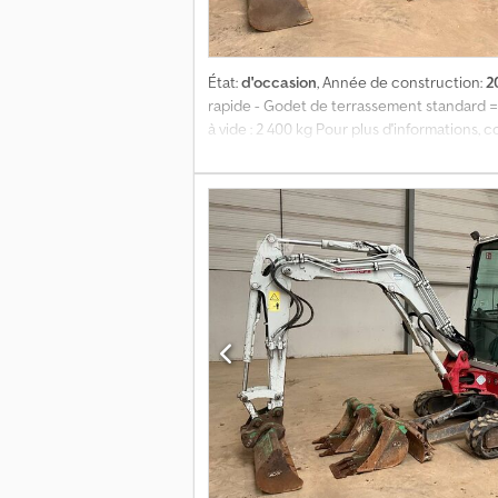
État:
d'occasion
, Année de construction:
2
rapide - Godet de terrassement standard =
à vide : 2 400 kg Pour plus d'informations,