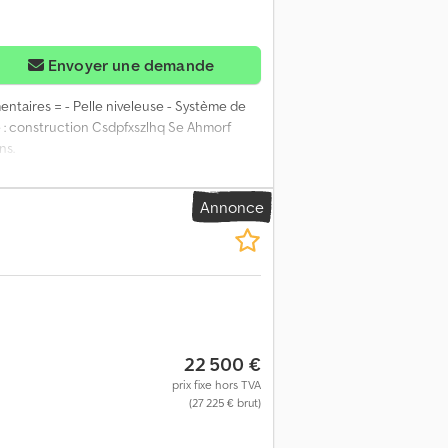
Envoyer une demande
entaires = - Pelle niveleuse - Système de
e : construction Csdpfxszlhq Se Ahmorf
ns.
Annonce
22 500 €
prix fixe hors TVA
(27 225 € brut)