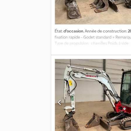
État:
d'occasion
, Année de construction:
2
fixation rapide - Godet standard = Remarqu
Type de propulsion : chenilles Poids à vid