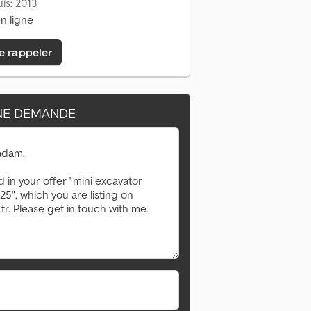
is: 2013
n ligne
e rappeler
NE DEMANDE