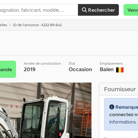
Rechercher
Ven
elles
ID de l'annonce : A222-89-642
Année de construction
État
Emplacement
2019
Occasion
Balen
mande
Fournisseur
Remarque
connectez-v
informations.