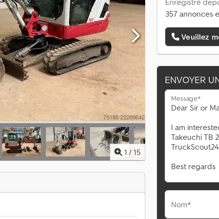
Enregistré depu
357 annonces e
Veuillez m
ENVOYER U
Message*
1
/
15
Nom*