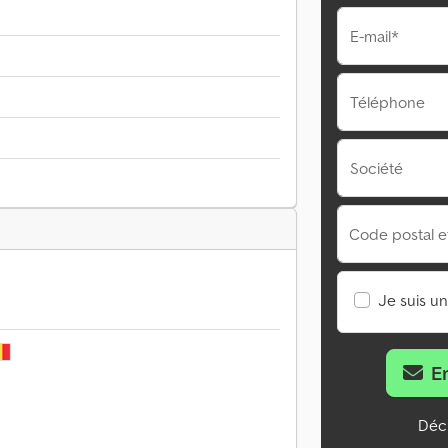
E-mail*
Téléphone
Société
Code postal et 
Je suis u
E
Décl