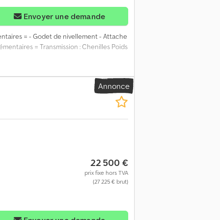
Envoyer une demande
ntaires = - Godet de nivellement - Attache
mentaires = Transmission : Chenilles Poids
Annonce
22 500 €
prix fixe hors TVA
(27 225 € brut)