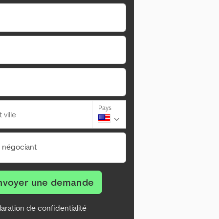
Pays
ville
n négociant
nvoyer une demande
aration de confidentialité