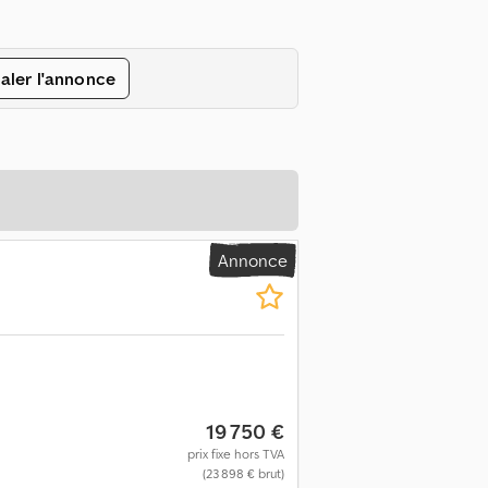
aler l'annonce
Annonce
19 750 €
prix fixe hors TVA
(23 898 € brut)