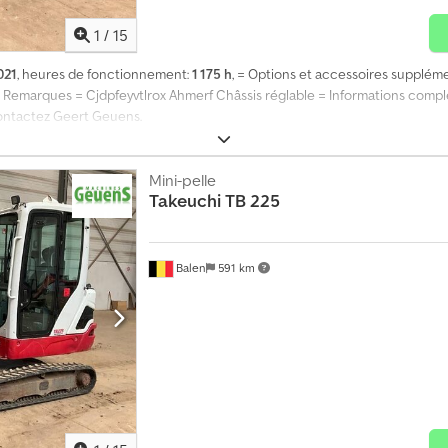
1
/
15
021
, heures de fonctionnement:
1 175 h
, = Options et accessoires suppléme
 Remarques = Cjdpfeyvtlrox Ahmerf Châssis réglable = Informations complé
 contactez Geert Geuens.
Mini-pelle
Takeuchi
TB 225
Balen
591 km