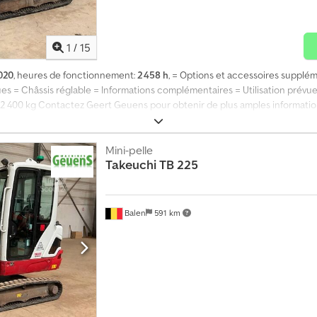
1
/
15
020
, heures de fonctionnement:
2 458 h
, = Options et accessoires supplém
es = Châssis réglable = Informations complémentaires = Utilisation prévu
e : 2 400 kg Contactez Geert Geuens pour obtenir de plus amples informatio
Mini-pelle
Takeuchi
TB 225
Balen
591 km