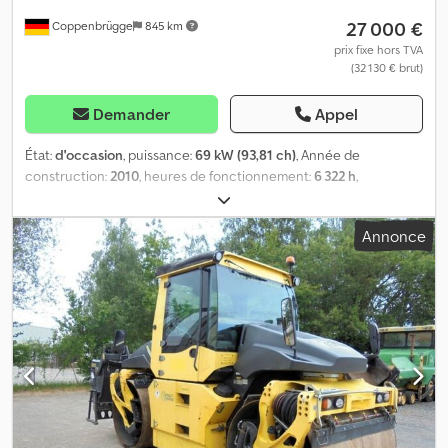
27 000 €
Coppenbrügge
845 km
prix fixe hors TVA
(32 130 € brut)
Demander
Appel
État:
d'occasion
, puissance:
69 kW (93,81 ch)
, Année de
construction:
2010
, heures de fonctionnement:
6 322 h
,
Équipement:
climatisation
, = Autres options et accessoires = -
Hydraulique supplémentaire = Remarques = NOUS PARLONS
Annonce
RUSSE - YURIY portable : Cabine ROPS avec climatisation, radio.
Bandages segmentés 1,0 mm, traction et vibration à l'avant et à
l'arrière. Direction articulée, 5 modes de direction
sélectionnables. Système de mesure et de régulation du
compactage ASPHALT-MANAGER avec divers affichages et
mesure de la température. Force de compactage préréglable, 2
amplitudes. Arrosage intermittent. Siège conducteur pivotant et
latéralement réglable. Moteur Kubota 4 cylindres turbo diesel, 69
kW - 94 ch. Éclairage routier conforme StVZO et phares de travail.
Dispositif d'appui et de découpe de bordure, épandeur de