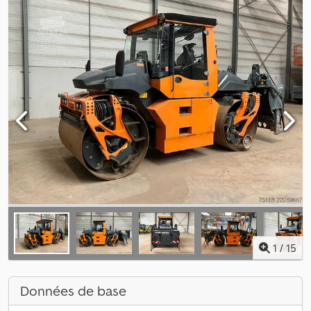
1
/
15
Données de base