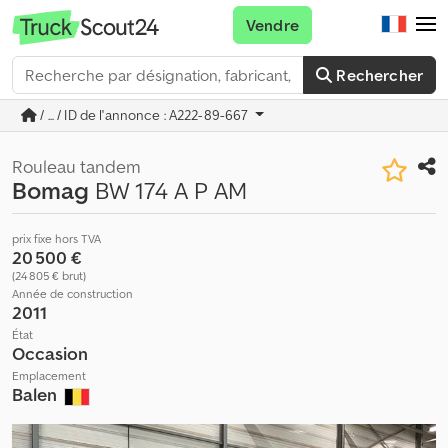
Vendre
Rechercher
/ ... / ID de l'annonce : A222-89-667
Rouleau tandem
Bomag
BW 174 A P AM
prix fixe hors TVA
20 500 €
(24 805 € brut)
Année de construction
2011
État
Occasion
Emplacement
Balen