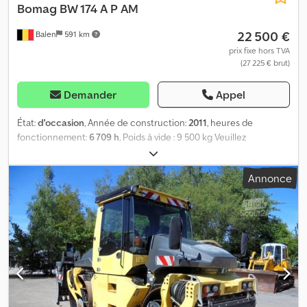
Bomag
BW 174 A P AM
22 500 €
Balen
591 km
prix fixe hors TVA
(27 225 € brut)
Demander
Appel
État:
d'occasion
, Année de construction:
2011
, heures de
fonctionnement:
6 709 h
, Poids à vide : 9 500 kg Veuillez
contacter Geert Geuens pour plus d’informations. Dsdpfx Amozcx
Nzenjkr
Annonce