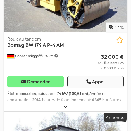
1
/
15
Rouleau tandem
Bomag
BW 174 A P-4 AM
32 000 €
Coppenbrügge
845 km
prix fixe hors TVA
(38 080 € brut)
Demander
Appel
État:
d'occasion
, puissance:
74 kW (100,61 ch)
, Année de
construction:
2014
, heures de fonctionnement:
4 345 h
, = Autres
options et équipements = - Hydraulique supplémentaire =
Remarques = NOUS PARLONS RUSSE - Yuriy portable : Cabine
Annonce
ROPS avec chauffage. Bandages divisés 1,0 mm, entraînement et
vibration à l'avant et à l'arrière. Direction par articulation, 5 modes
de direction sélectionnables. Système de mesure et de contrôle