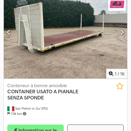
1
/
16
Conteneur à benne amovible
CONTAINER USATO A PIANALE
SENZA SPONDE
San Pietro in Gu' (PD)
736 km
Information sur le