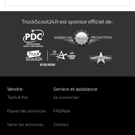
utilitaires, spécialisée principalement dans le domaine des
déchets. Spécialisée en camions, remorques et équipements
amovibles. Avec un parc disponible de plus de 50 camions et plus
TruckScout24.fr est sponsor officiel de :
de 150 bennes, containers avec ou sans grues démontables.
S.E.&O Compte tenu du nombre d’annonces et de détails insérés,
Aurora invite à vérifier l’exactitude des données avec le
personnel commercial. Dcsdpfxov Ap Udo Akrok
Vendre
Service et assistance
Tarifs & Prix
Se connecter
Passer des annonces
FAQ/Aide
Gérer les annonces
Contact