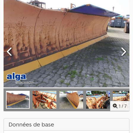
1
/
7
Données de base