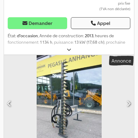
prix fixe
(TVA non déclarée)
Demander
Appel
État:
d'occasion
, Année de construction:
2013
, heures de
fonctionnement:
1 134 h
, puissance:
13 kW (17,68 ch)
, prochaine
inspection (TÜV):
09/2026
, Équipement:
cabine, transmission
intégrale
, * JCB Workmax 800 D * Quad * Pick-up * Buggy *
Annonce
Véhicule tout-terrain * 4x4 * Transmission intégrale *
Homologation LoF * Plaque verte * 40 km/h Djdpsvh E Nhefx Ai
Towa * Mise en circulation : 02.05.2013 * Contrôle technique :
09/2026 * 12 755,6 km * 1 133,9 h * PTAC : 1 360 kg * Charge utile :
460 kg * Poids à vide : 900 kg * Dimensions hors tout : 2 980 mm x
1 450 mm x 2 080 mm * Moteur diesel 3 cylindres * 13 kW / 17 ch *
784 cm³ * 2 sièges * Boîte automatique * Frein à main *
Gyrophare * Pneus tout-terrain * Direction assistée *
Transmission intégrale * Boule d’attelage avant et arrière * Benne
basculante / plateau de chargement * Boîte à gants *
Compartiment de rangement supplémentaire à l’avant * Pare-
brise rabattable ATTENTION !!!!! À LIRE ABSOLUMENT !!!!! Nous