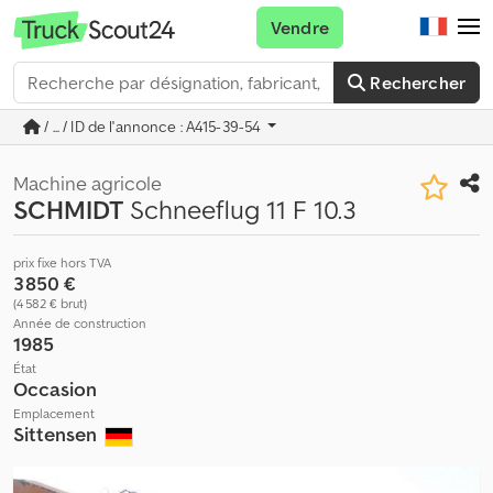
Vendre
Rechercher
/ ... / ID de l'annonce : A415-39-54
Machine agricole
SCHMIDT
Schneeflug 11 F 10.3
prix fixe hors TVA
3 850 €
(4 582 € brut)
Année de construction
1985
État
Occasion
Emplacement
Sittensen