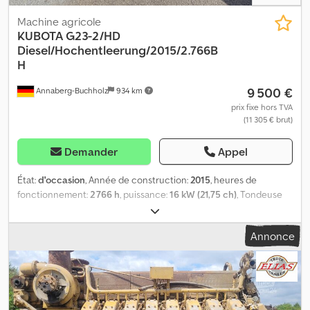
Machine agricole
KUBOTA
G23-2/HD
Diesel/Hochentleerung/2015/2.766B
H
9 500 €
Annaberg-Buchholz
934 km
prix fixe hors TVA
(11 305 € brut)
Demander
Appel
État:
d'occasion
, Année de construction:
2015
, heures de
fonctionnement:
2 766 h
, puissance:
16 kW (21,75 ch)
, Tondeuse
autoportée KUBOTA G23-2 HD à vidange haute 16,1 kW/22 ch Y
compris carter de coupe central RCK 48 largeur 1,22 m, bac de
Annonce
ramassage 640 L à vidange hydraulique haute ---- * Moteur :
moteur diesel KUBOTA 3 cylindres de 898 cm³, norme d’émission
V, puissance moteur (SAE J1995) 16,1 kW (21,9 ch) * Transmission :
transmission hydrostatique à régulation en fonction de la charge,
vitesse maximale 19 km/h * Blocage de différentiel mécanique *