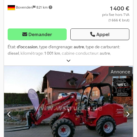
1 400 €
Bovenden
821 km
prix fixe hors TVA
(1 666 € brut)
Demander
Appel
État:
d'occasion
, type d'engrenage:
autre
, type de carburant:
diesel
, kilométrage:
1 001 km
, cabine conducteur:
autre
,
Emplacement du véhicule : Bovenden. Dwsdpfsi Rpa Dex Ai Toa
Type de carrosserie : pompe hydraulique. UTILISÉ. N° : 10749J4027.
Annonce
INFORMATIONS SUR LES ACCESSOIRES SANS GARANTIE.
Modifications, vente intermédiaire et erreurs réservées !