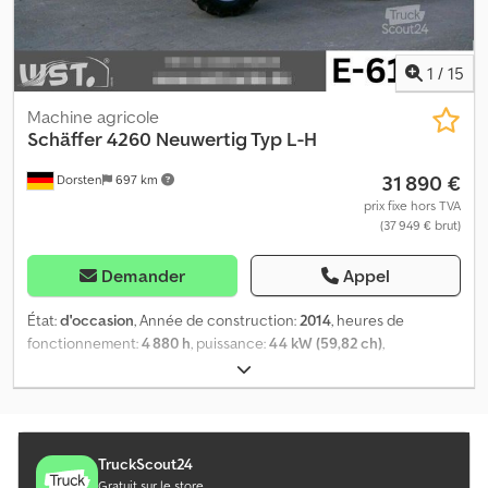
1
/
15
Machine agricole
Schäffer
4260 Neuwertig Typ L-H
31 890 €
Dorsten
697 km
prix fixe hors TVA
(37 949 € brut)
Demander
Appel
État:
d'occasion
, Année de construction:
2014
, heures de
fonctionnement:
4 880 h
, puissance:
44 kW (59,82 ch)
,
Équipement:
transmission intégrale
, Schäffer 4260 avec 4 880
heures de fonctionnement, état comme neuf, livré avec godet et
fourche à palette, situé à : Im Erlenkamp 15. Reprise possible de
remorques, camions, tracteurs, etc., et/ou financement
disponible. Sous réserve d’erreurs et de vente préalable. Dsdpfjt
TruckScout24
Dg Uyex Ai Towa
Gratuit sur le store