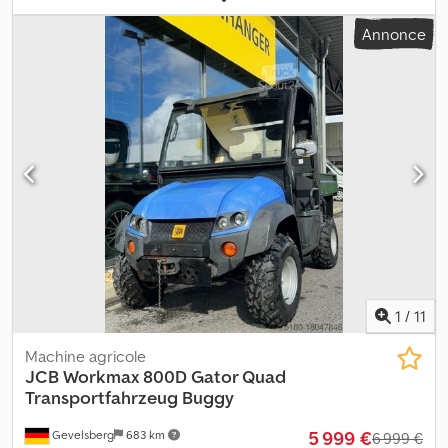
refroidissement:
eau
, Moteur MWM 16 cylindres provenant de la
Annonce
mise à la casse d’un bateau fluvial. Fonctionnel lors de son
démontage. Environ 11 ans de stockage. Fonctionnement non
testé. Chargement possible. Vente uniquement aux
professionnels et sans aucune garantie. Dodpfow Aphcex Ai Tewa
1
/
11
Machine agricole
JCB
Workmax 800D Gator Quad
Transportfahrzeug Buggy
5 999 €
Gevelsberg
683 km
6 999 €