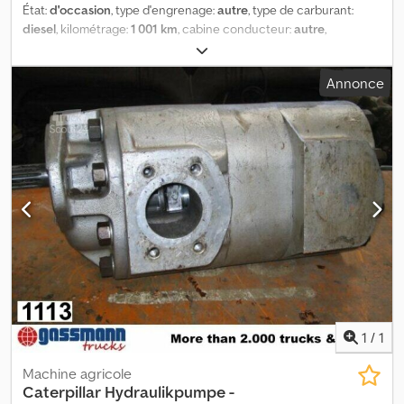
État:
d'occasion
, type d'engrenage:
autre
, type de carburant:
diesel
, kilométrage:
1 001 km
, cabine conducteur:
autre
,
Emplacement du véhicule : Bovenden. Type de superstructure :
pompe hydraulique. Dwjdpoi Rpbasfx Ai Toa OCCASION. N° : PH-
Annonce
342BVEW25-2WEW25-1BEW1540-3724. LES INFORMATIONS
CONCERNANT LES ACCESSOIRES SONT DONNÉES À TITRE
INDICATIF, sous réserve de modifications, de vente entre deux et
d’erreurs !
1
/
1
Machine agricole
Caterpillar
Hydraulikpumpe -