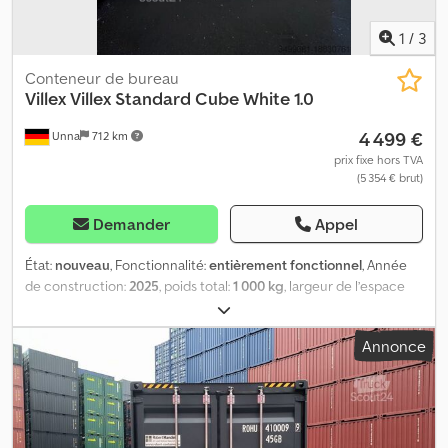
1
/
3
Conteneur de bureau
Villex
Villex Standard Cube White 1.0
4 499 €
Unna
712 km
prix fixe hors TVA
(5 354 € brut)
Demander
Appel
État:
nouveau
, Fonctionnalité:
entièrement fonctionnel
, Année
de construction:
2025
, poids total:
1 000 kg
, largeur de l’espace
de chargement:
2 400 mm
, longueur de l'espace de chargement:
6 000 mm
, hauteur de l'espace de chargement:
2 600 mm
,
Annonce
Équipement:
éclairage
, Conteneur en stock sur la photo et
disponible immédiatement. Visite et enlèvement possibles. Nous
vous proposons dans cette offre des conteneurs Villex Standard
Cube White, pouvant être utilisés comme bureaux, sanitaires,
salles de classe, crèches, hébergement pour réfugiés, habitations