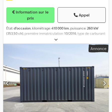
Information sur le
Appel
prix
État:
d'occasion
, kilométrage:
410 000 km
, puissance:
260 kW
(353,50 ch)
, première immatriculation:
10/2016
, type de carburant:
diesel
, nombre de sièges:
45
, type d'engrenage:
automatique
,
classe d'émission:
Euro 6
, freins:
retardeur
, Année de
Annonce
construction:
2016
, Équipement:
ABS, chauffage de
stationnement, climatisation
, 45 sièges pour les trajets longue
distance + 2 sièges rabattables + siège conducteur, tous les
sièges équipés de ceintures de sécurité, 30 places debout,
CLIMATISATION, système d’abaissement, système de levage et
d’abaissement, rampe rabattable, système LAWO à matrice 3 faces
avec panneau de commande SicmaControl, ABS, ASR, radio,
chauffage auxiliaire Webasto, 2 microphones, barres de maintien,
boutons de demande d’arrêt, poignées de maintien latérales sur
les sièges, emplacement pour poussette, vitrage double, 2
trappes de toit, Crjdezkykhspfx Aqxef porte 1 à simple battant,
porte 2 à double battant, tachygraphe numérique, FREIN