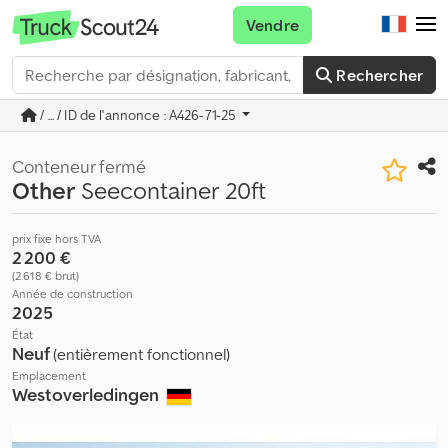
Vendre
Rechercher
/ ... / ID de l'annonce : A426-71-25
Conteneur fermé
Other
Seecontainer 20ft
prix fixe hors TVA
2 200 €
(2 618 € brut)
Année de construction
2025
État
Neuf
(entièrement fonctionnel)
Emplacement
Westoverledingen