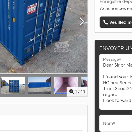
Enregistré depu
73 annonces en
Veuillez m
ENVOYER U
Message*
1
/
13
Nom*