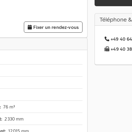
Téléphone &
Fixer un rendez-vous
+49 40 64.
+49 40 38.
:
76 m³
:
2 330 mm
nt:
12 015 mm