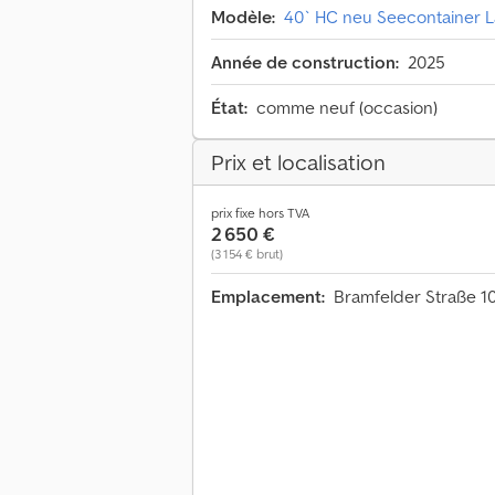
Modèle:
40` HC neu Seecontainer L
Année de construction:
2025
État:
comme neuf (occasion)
Prix et localisation
prix fixe hors TVA
2 650 €
(3 154 € brut)
Emplacement:
Bramfelder Straße 1