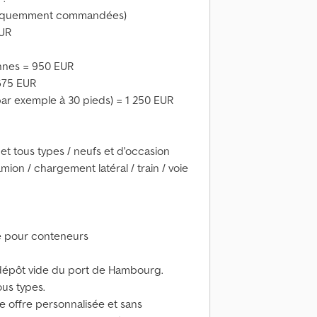
s fréquemment commandées)
EUR
onnes = 950 EUR
 675 EUR
ar exemple à 30 pieds) = 1 250 EUR
 et tous types / neufs et d'occasion
mion / chargement latéral / train / voie
e pour conteneurs
 dépôt vide du port de Hambourg.
us types.
e offre personnalisée et sans