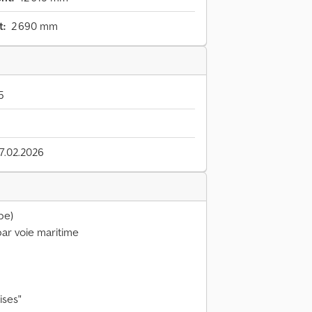
t:
2 690 mm
5
17.02.2026
be)
ar voie maritime
ises"