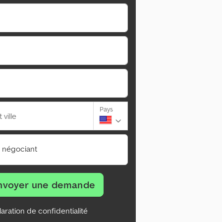
Pays
ville
n négociant
nvoyer une demande
aration de confidentialité