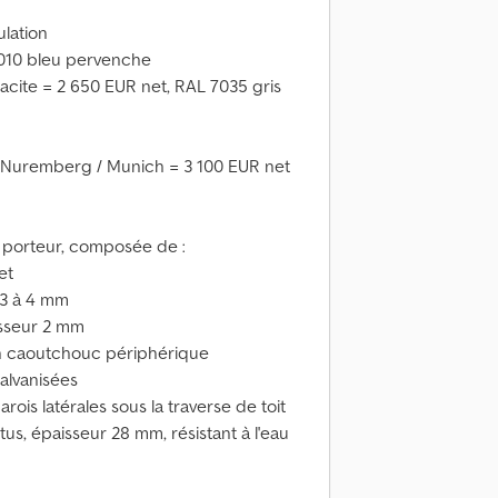
ulation
5010 bleu pervenche
racite = 2 650 EUR net, RAL 7035 gris
 Nuremberg / Munich = 3 100 EUR net
 porteur, composée de :
et
e 3 à 4 mm
isseur 2 mm
 en caoutchouc périphérique
galvanisées
arois latérales sous la traverse de toit
us, épaisseur 28 mm, résistant à l'eau