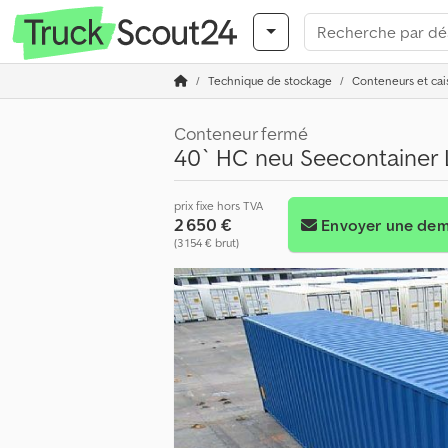
Technique de stockage
Conteneurs et cai
Conteneur fermé
40` HC neu Seecontainer 
prix fixe hors TVA
2 650 €
Envoyer une de
(3 154 € brut)