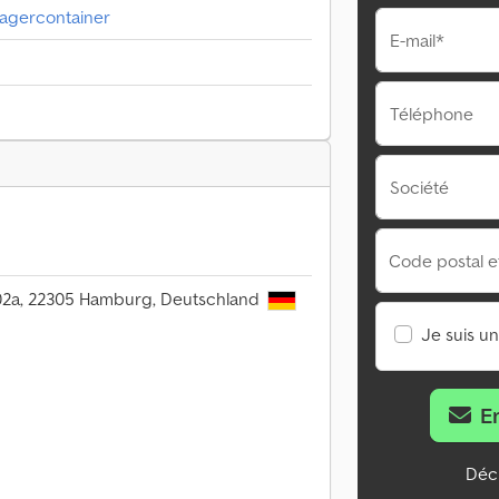
agercontainer
E-mail*
Téléphone
Société
Code postal et 
02a, 22305 Hamburg, Deutschland
Je suis u
E
Décl