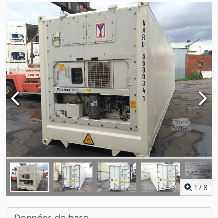
1
/
8
Données de base