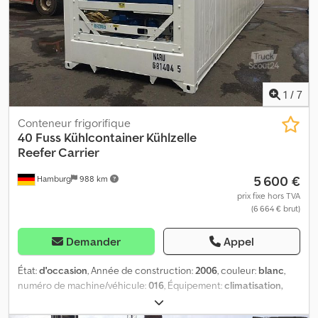
1
/
7
Conteneur frigorifique
40 Fuss Kühlcontainer Kühlzelle
Reefer Carrier
5 600 €
Hamburg
988 km
prix fixe hors TVA
(6 664 € brut)
Demander
Appel
État:
d'occasion
, Année de construction:
2006
, couleur:
blanc
,
numéro de machine/véhicule:
016
, Équipement:
climatisation,
unité de refroidissement
, Madame, Monsieur, Nous vous
remercions de l’intérêt que vous portez au conteneur frigorifique