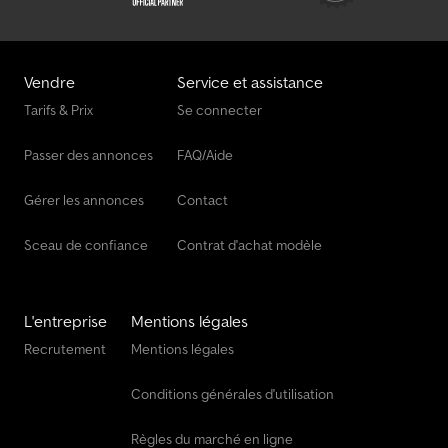
présente annonce sert uniquement de base aux négociations
maritimes depuis 1996 en Allemagne et à l’international.
contractuelles ultérieures. Elle ne constitue ni une offre ferme, ni
une invitation à faire une offre. Si le produit a suscité votre
intérêt, nous vous prions de nous faire parvenir un message sans
Vendre
Service et assistance
engagement par [courrier électronique], [téléphone], [télécopie],
Tarifs & Prix
Se connecter
[courrier] aux coordonnées ind
Passer des annonces
FAQ/Aide
Gérer les annonces
Contact
Sceau de confiance
Contrat d'achat modèle
L'entreprise
Mentions légales
Recrutement
Mentions légales
Conditions générales d'utilisation
Règles du marché en ligne