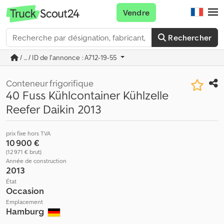
Vendre
Rechercher
/ ... / ID de l'annonce : A712-19-55
Conteneur frigorifique
40 Fuss Kühlcontainer Kühlzelle
Reefer Daikin 2013
prix fixe hors TVA
10 900 €
(12 971 € brut)
Année de construction
2013
État
Occasion
Emplacement
Hamburg