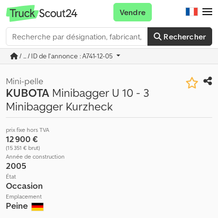
Vendre
Rechercher
/ ... / ID de l'annonce : A741-12-05
Mini-pelle
KUBOTA
Minibagger U 10 - 3
Minibagger Kurzheck
prix fixe hors TVA
12 900 €
(15 351 € brut)
Année de construction
2005
État
Occasion
Emplacement
Peine