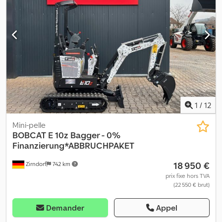
1
/
12
Mini-pelle
BOBCAT
E 10z Bagger - 0%
Finanzierung*ABBRUCHPAKET
18 950 €
Zirndorf
742 km
prix fixe hors TVA
(22 550 € brut)
Demander
Appel