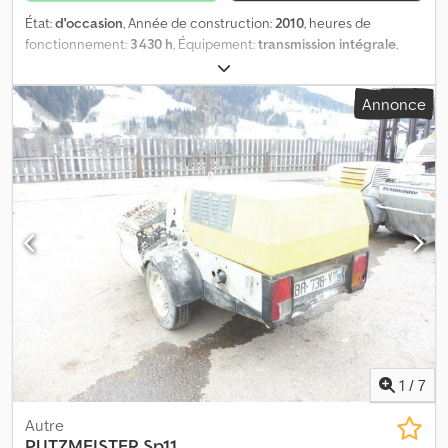
État:
d'occasion
, Année de construction:
2010
, heures de
fonctionnement:
3 430 h
, Équipement:
transmission intégrale
,
Problème moteur ! Toutes les indications sans garantie. Dodjn Hzz
Repfx Apiokr Emplacement : 5662 Hauserdorf, Bacherstr. 1
Annonce
1
/
7
Autre
PUTZMEISTER
Sp11