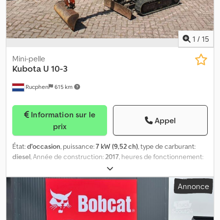
1
/
15
Mini-pelle
Kubota
U 10-3
Rucphen
615 km
Information sur le
Appel
prix
État:
d'occasion
, puissance:
7 kW (9,52 ch)
, type de carburant:
diesel
, Année de construction:
2017
, heures de fonctionnement:
1 608 h
, Type de propulsion : chenilles Poids à vide : 1 120 kg
Marque du moteur : Kubota D722 Dksdpfx Aszhan Uepior Pour
Annonce
obtenir de plus amples informations, veuillez contacter J.A.J.
Jansen.