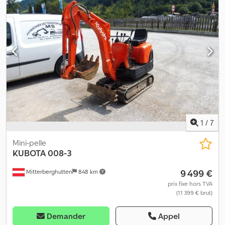
1
/
7
Mini-pelle
KUBOTA
008-3
9 499 €
Mitterberghutten
848 km
prix fixe hors TVA
(11 399 € brut)
Demander
Appel