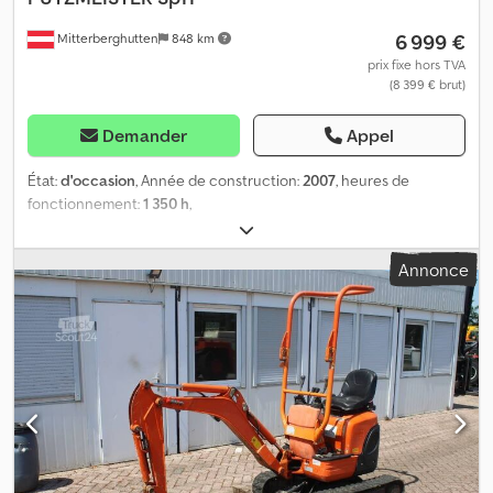
6 999 €
Mitterberghutten
848 km
prix fixe hors TVA
(8 399 € brut)
Demander
Appel
État:
d'occasion
, Année de construction:
2007
, heures de
fonctionnement:
1 350 h
,
Annonce