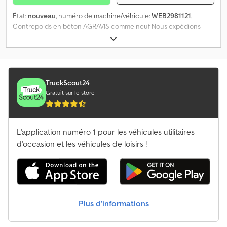
État:
nouveau
, numéro de machine/véhicule:
WEB2981121
,
Contrepoids en béton AGRAVIS comme neuf Nous expédions
sans frais de port Dodpfx Apspgr Tgsiokr dans toute l'Allemagne
Offre d'achat direct sur ab-auction
TruckScout24
Gratuit sur le store
L'application numéro 1 pour les véhicules utilitaires
d'occasion et les véhicules de loisirs !
Plus d’informations