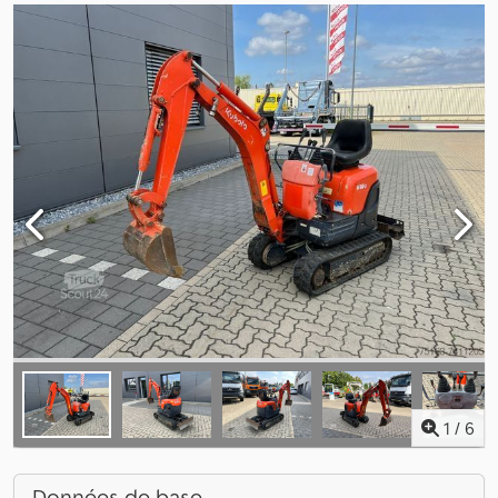
1
/
6
Données de base