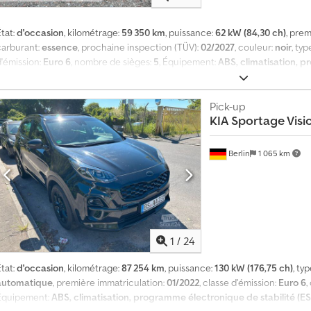
tat:
d'occasion
, kilométrage:
59 350 km
, puissance:
62 kW (84,30 ch)
, pre
carburant:
essence
, prochaine inspection (TÜV):
02/2027
, couleur:
noir
, ty
P
d'émission:
Euro 6
, nombre de sièges:
5
, Équipement:
ABS, climatisation, p
l
verrouillage centralisé
, Kia Rio 3 | Climatisation | Boîte manuelle | 59 350
u
abrication : 2016 ? Moteur essence 1.2 – 62 kW / 84 ch ? Euro 6 ? 59 350 KM
s
manuelle ? Climatisation automatique ? 2 clés HU Vente exclusivement rés
Pick-up
d
KIA
Sportage Vis
odifications et d’erreurs.
e
1
4
Berlin
1 065 km
0
0
0
0
d
1
/
24
e
m
tat:
d'occasion
, kilométrage:
87 254 km
, puissance:
130 kW (176,75 ch)
, ty
a
automatique
, première immatriculation:
01/2022
, classe d'émission:
Euro 6
,
n
Équipement:
ABS, climatisation, programme électronique de stabilité (E