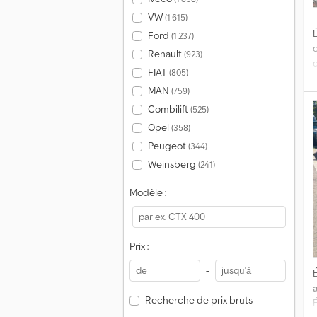
VW
(1 615)
É
Ford
(1 237)
Renault
(923)
FIAT
(805)
MAN
(759)
f
Combilift
(525)
m
Opel
(358)
Peugeot
(344)
Weinsberg
(241)
Modèle :
Prix :
-
É
Recherche de prix bruts