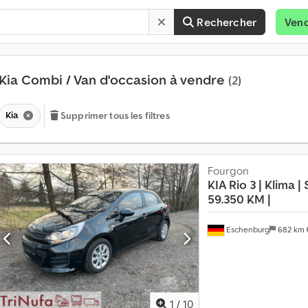
Rechercher
Ven
Kia Combi / Van d'occasion à vendre
(2)
Kia
Supprimer tous les filtres
Fourgon
KIA
Rio 3 | Klima |
59.350 KM |
Eschenburg
682 km
1
/
10