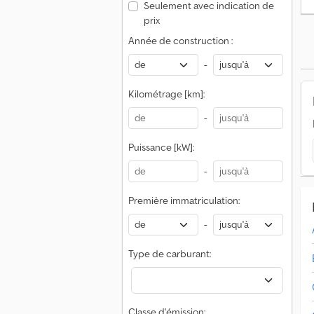
Seulement avec indication de
prix
Année de construction :
-
R
Kilométrage [km]:
R
-
Puissance [kW]:
-
l
Première immatriculation:
l
-
r
Type de carburant:
Classe d'émission: