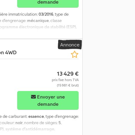
demande
mière immatriculation:
03/2016
, type de
pe d'engrenage:
mécanique
, classe
rogramme électronique de stabilité (ESP),
 KM | Djdpfx Aoy Uu S Rjcpeck ? Année de
 ? Volant multifonction ? Boîte de vitesses
Annonce
ervée aux professionnels. Sous réserve de
ion 4WD
13 429 €
prix fixe hors TVA
(15 981 € brut)
Envoyer une
demande
pe de carburant:
essence
, type d'engrenage:
 couleur:
noir
, nombre de sièges:
5
,
SP), système d'antidémarrage,