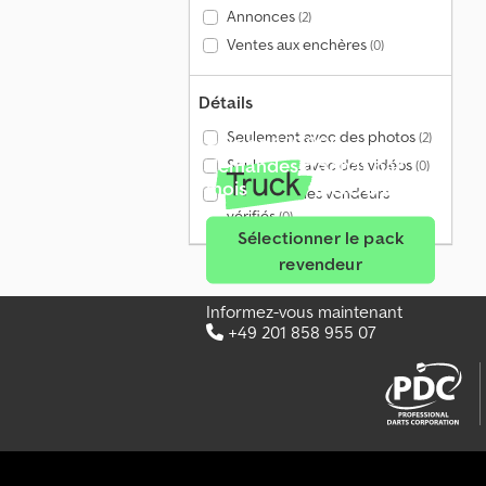
Annonces
(2)
Ventes aux enchères
(0)
Détails
Seulement avec des photos
(2)
Plus de 140 000
demandes d'achat par
Seulement avec des vidéos
(0)
mois
Seulement les vendeurs
vérifiés
(0)
Sélectionner le pack
revendeur
Informez-vous maintenant
+49 201 858 955 07