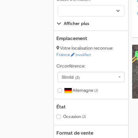
r
Afficher plus
Emplacement
Votre localisation reconnue:
France
(modifier)
Circonférence:
Illimité
(2)
Allemagne
(2)
État
Occasion
(2)
Format de vente