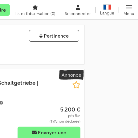
dre
Langue
Liste d'observation
(0)
Se connecter
Menu
Pertinence
Annonce
 Schaltgetriebe |
5 200 €
prix fixe
(TVA non déclarée)
Envoyer une