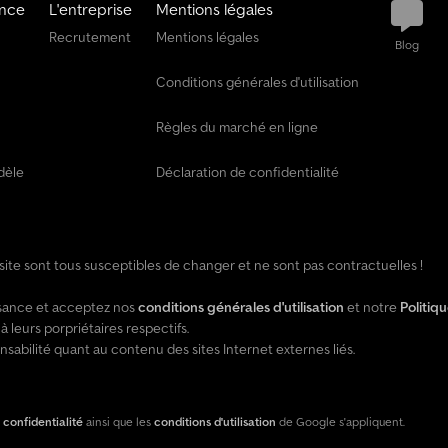
ance
L'entreprise
Mentions légales
t
e
Recrutement
Mentions légales
Blog
n
a
Conditions générales d'utilisation
n
t
Règles du marché en ligne
+
4
dèle
Déclaration de confidentialité
9
2
0
1
8
e site sont tous susceptibles de changer et ne sont pas contractuelles !
5
8
issance et acceptez nos
conditions générales d'utilisation
et notre
Politiq
9
leurs porpriétaires respectifs.
5
ilité quant au contenu des sites Internet externes liés.
5
0
7
 confidentialité
ainsi que les
conditions d'utilisation
de Google s'appliquent.