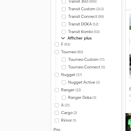
Transit 350
(366)
Transit Custom
(243)
Transit Connect
(99)
Transit DOKA
(52)
v
Transit Kombi
(50)
Afficher plus
R
F
(93)
Tourneo
(80)
J
Tourneo Custom
(71)
é
Tourneo Connect
(5)
Nugget
(37)
6
Nugget Active
(3)
A
É
Ranger
(22)
F
d
Ranger Doka
(3)
A
(21)
Cargo
(2)
(
e
Rimor
(1)
Prix :