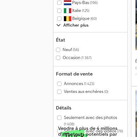
Pays-Bas
(196)
a
Italie
(125)
9
Belgique
(60)
Afficher plus
c
État
Neuf
(56)
Occasion
(1 367)
É
m
Format de vente
i
Annonces
(1 423)
é
Ventes aux enchères
(0)
d
m
T
Détails
a
d
Seulement avec des photos
9
i
(1 408)
Vendre à plus de 4 millions
Seulement avec des vidéos
(76)
f
d'acheteurs potentiels par