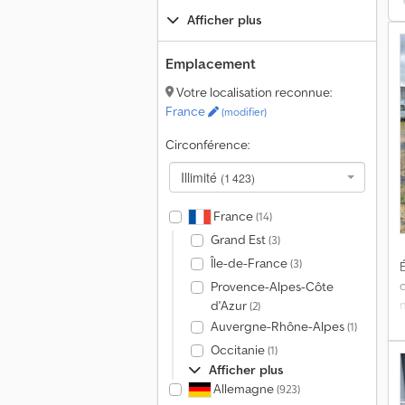
Afficher plus
C
Emplacement
r
Votre localisation reconnue:
a
France
(modifier)
Circonférence:
Illimité
(1 423)
s
France
(14)
Grand Est
(3)
Île-de-France
(3)
É
Provence-Alpes-Côte
d'Azur
(2)
Auvergne-Rhône-Alpes
(1)
Occitanie
(1)
d
Afficher plus
m
Allemagne
(923)