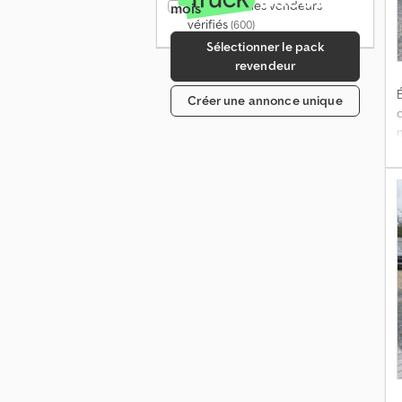
Seulement les vendeurs
mois
a
vérifiés
(600)
Sélectionner le pack
revendeur
É
t
Créer une annonce unique
r
b
a
p
A
n
s
r
c
c