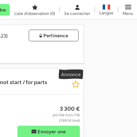
dre
Langue
Liste d'observation
(0)
Se connecter
Menu
423)
Pertinence
Annonce
not start / for parts
3 300 €
prix fixe hors TVA
(3 993 € brut)
Envoyer une