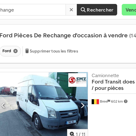
Rechercher
Ven
Ford Pièces De Rechange d'occasion à vendre
(1 
Ford
Supprimer tous les filtres
Camionnette
Ford
Transit does 
/ pour pièces
P
l
Bree
602 km
u
s
d
e
1
1
/
11