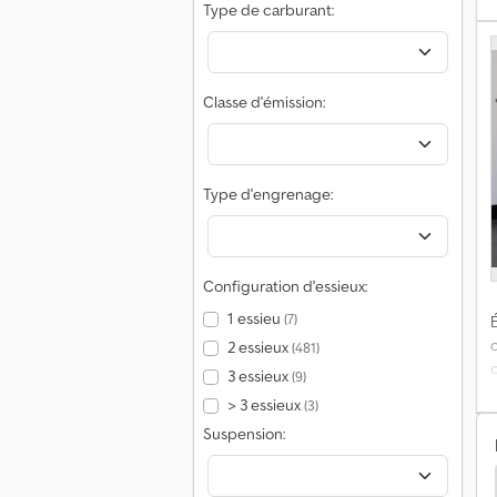
Type de carburant:
é
Classe d'émission:
f
Type d'engrenage:
Configuration d'essieux:
a
1 essieu
(7)
É
2 essieux
(481)
t
3 essieux
(9)
> 3 essieux
(3)
Suspension:
a
s
y 35 Fourgon
Iveco Daily 35 Motorhomes/Caravanes