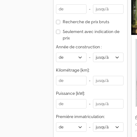
à
-
:
Recherche de prix bruts
Seulement avec indication de
c
prix
Année de construction :
-
Kilométrage [km]:
-
Puissance [kW]:
-
Première immatriculation:
É
-