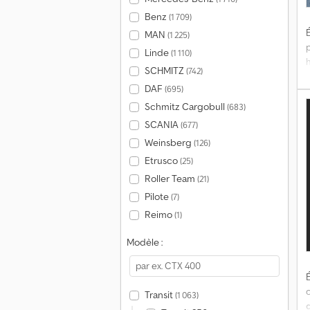
Benz
(1 709)
É
MAN
(1 225)
Linde
(1 110)
SCHMITZ
(742)
DAF
(695)
A
Schmitz Cargobull
(683)
SCANIA
(677)
Weinsberg
(126)
Etrusco
(25)
Roller Team
(21)
Pilote
(7)
Reimo
(1)
Modèle :
É
Transit
(1 063)