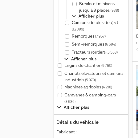
Breaks et minivans
jusqu’à 9 places
(938)
Afficher plus
Camions de plus de 7,5 t
(12 399)
Remorques
É
(7 957)
Semi-remorques
(6 694)
Tracteurs routiers
(5 568)
Afficher plus
Engins de chantier
(9 760)
Chariots élévateurs et camions
industriels
(5 979)
Machines agricoles
(4 218)
Caravanes & camping-cars
(3 686)
Afficher plus
Détails du véhicule
Fabricant :