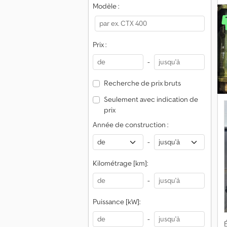
(
Modèle :
Prix :
-
Recherche de prix bruts
c
Seulement avec indication de
prix
Année de construction :
-
Kilométrage [km]:
-
Puissance [kW]:
-
É