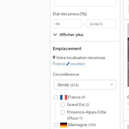
Autres Benne Basculante
Volvo Benne Basculante
État des pneus [%]:
n
t
-
Afficher plus
i
d
Emplacement
r
Votre localisation reconnue:
France
(modifier)
Circonférence:
p
Illimité
(513)
p
l
France
(8)
É
Grand Est
(2)
Provence-Alpes-Côte
d'Azur
(1)
d
Allemagne
(396)
é