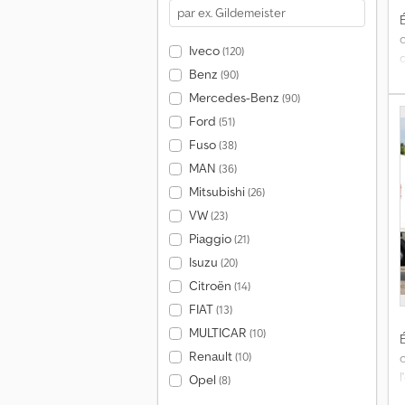
É
Iveco
(120)
Benz
(90)
Mercedes-Benz
(90)
Ford
(51)
Fuso
(38)
MAN
(36)
Mitsubishi
(26)
VW
(23)
n
Piaggio
(21)
Isuzu
(20)
Citroën
(14)
FIAT
(13)
MULTICAR
(10)
É
Renault
(10)
Opel
(8)