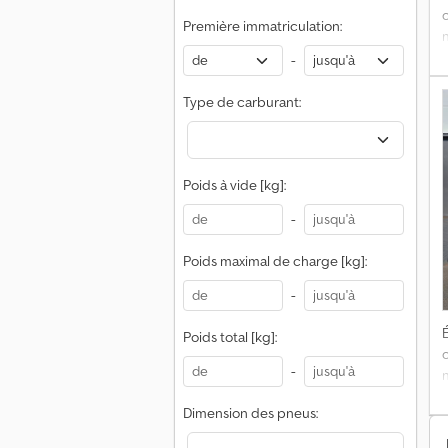
Première immatriculation:
-
é
Type de carburant:
2
Poids à vide [kg]:
p
-
Poids maximal de charge [kg]:
D
-
É
Poids total [kg]:
-
d
Dimension des pneus:
c
é