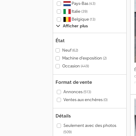
Pays-Bas
(43)
b
Italie
(39)
v
p
Belgique
(13)
Afficher plus
État
d
2
Neuf
(62)
Machine d'exposition
(2)
j
Occasion
(449)
É
t
Format de vente
a
Annonces
(513)
Ventes aux enchères
(0)
é
a
Détails
l
Seulement avec des photos
(509)
L
Vendre à plus de 4 millions