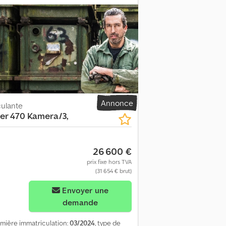
lateau basculant, ridelles, norme Euro 5.
: très bon * Moteur 2,2 litres - 114 kW
* Répartition électronique de la force de
o : radio/lecteur CD / AUX / USB * Deuxième
ag côté conducteur * Rétroviseurs
rd * Empattement : 3954 mm * Faibles
 : plateau / benne basculante * Ridelles *
e autre question, vous pouvez nous
is, polonais et ????? Erreurs de frappe,
Annonce
ulante
per 470 Kamera/3,
26 600 €
prix fixe hors TVA
(31 654 € brut)
Envoyer une
demande
emière immatriculation:
03/2024
, type de