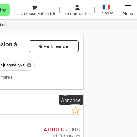
dre
Langue
Liste d'observation
(0)
Se connecter
Menu
c benne
sion à
Pertinence
s jusqu’à 7,5 t
filtres
Annonce
4 000 €
5 000 €
prix fixe hors TVA