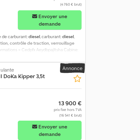
(4 760 € brut)
Envoyer une
demande
pe de carburant:
diesel
, carburant:
diesel
,
tion, contrôle de traction, verrouillage
informations = Cedpfx Aeydbpajltsha Cabine:
Annonce
ulante
II DoKa Kipper 3,5t
13 900 €
prix fixe hors TVA
(16 541 € brut)
Envoyer une
demande