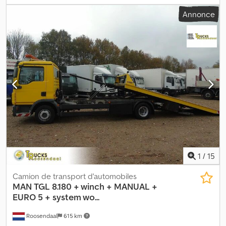
d'engrenage:
automatique
, classe d'émission:
Euro 5
, Année de
Annonce
construction:
2011
, Trappe de chargement: Oui
ZCFA1JJ0402580669 = Plus d'informations = Dkjdpfjymp S Ijx
Adrsr Nombre de cylindres: 6 Poids à vide: 11.190 kg Capacité de
charge: 2.810 kg PBV: 14.000 kg État technique: très bon État
optique: très bon Numéro d'immatriculation: 1XKT650
1
/
15
Camion de transport d'automobiles
MAN
TGL 8.180 + winch + MANUAL +
EURO 5 + system wo...
Roosendaal
615 km