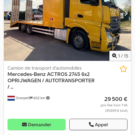
puissions vérifier la facture et/ou le paiement. Coordonnées
bancaires : Rabobank Laan van Limburg 2 4701BP Roosendaal
IBAN : NL 89 RABO EORI/TVA/IMPÔTS : NL857401B(01) BIC/SWIFT :
RABONL2U
1
/
15
Camion de transport d'automobiles
Mercedes-Benz
ACTROS 2745 6x2
OPRIJWAGEN / AUTOTRANSPORTER
/ ...
29 500 €
Overpelt
602 km
prix fixe hors TVA
(35 695 € brut)
Demander
Appel