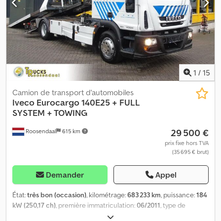
1
/
15
Camion de transport d'automobiles
Iveco
Eurocargo 140E25 + FULL
SYSTEM + TOWING
29 500 €
Roosendaal
615 km
prix fixe hors TVA
(35 695 € brut)
Demander
Appel
État:
très bon (occasion)
, kilométrage:
683 233 km
, puissance:
184
kW (250,17 ch)
, première immatriculation:
06/2011
, type de
carburant:
diesel
, carburant:
diesel
, couleur:
autre
, type