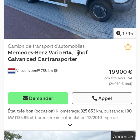
chargement: 110 cm Superstructure extensible: Oui Condition
État technique: très bon État optique: très bon Informations
financières Prix: Sur demande
1
/
15
Camion de transport d'automobiles
Mercedes-Benz
Vario 614, Tijhof
Galvaniced Car transporter
19 900 €
Vriezenveen
758 km
prix fixe hors TVA
(24 079 € brut)
Demander
Appel
État:
très bon (occasion)
, kilométrage:
325 653 km
, puissance:
100
kW (135,96 ch)
, première immatriculation:
12/2010
, type de
carburant:
diesel
, dimension des pneus:
215/75 R16
, configuration
d'essieux:
4x2
, empattement:
4 250 mm
, carburant:
diesel
,
Annonce
capacité du réservoir de carburant:
90 l
, couleur:
blanc
, cabine