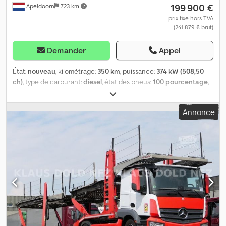
199 900 €
Apeldoorn
723 km
Sculptures des pneus droit externe: 40%; Suspension:
suspension pneumatique PBV: 18.000 kg Poids de traction max.:
prix fixe hors TVA
(241 879 € brut)
44.000 kg Marque de construction: Rolfo EGO 538 Nombre de lits:
1 Numéro d'immatriculation: KU64EBG
Demander
Appel
État:
nouveau
, kilométrage:
350 km
, puissance:
374 kW (508,50
ch)
, type de carburant:
diesel
, état des pneus:
100 pourcentage
,
configuration d'essieux:
8x2
, empattement:
7 370 mm
, carburant:
diesel
, couleur:
argenté
, cabine conducteur:
cabine courte
, type
Annonce
d'engrenage:
automatique
, classe d'émission:
Euro 6
, suspension:
air
, nombre de sièges:
2
, longueur totale:
11 150 mm
, largeur
totale:
2 550 mm
, charge admissible sur essieu (essieu 1):
8 000 kg
,
charge maximale autorisée par essieu (essieu 2):
8 000 kg
, charge
d'essieu autorisée (essieu 3):
11 500 kg
, longueur de l'espace de
chargement:
9 100 mm
, largeur de l’espace de chargement:
2 550
mm
, hauteur de l'espace de chargement:
1 020 mm
, Année de
construction:
2026
, Équipement:
Bluetooth, chauffage de siège,
régulation électrique des vitres
, = Plus d'options et d'accessoires
= - Balise(s) - Essieu Directeur - RadioBluetooth - Suspension
pneumatique arrière - Suspension pneumatique avant - Éclairage