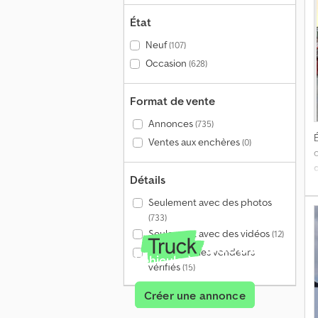
t
État
p
s
Neuf
(107)
Occasion
(628)
Format de vente
Annonces
(735)
É
Ventes aux enchères
(0)
e
d
Détails
v
V
Seulement avec des photos
V
c
(733)
h
Seulement avec des vidéos
(12)
Seulement les vendeurs
Véhicule à vendre ?
vérifiés
(15)
g
Créer une annonce
t