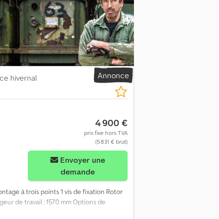
conditions générales de vente et sans
sommes à votre disposition du lundi au
es d'ouverture, il est possible de prendre
ule d'occasion actuel. Les ventes aux
lique à l'ensemble de notre stock de
rreurs, modifications et vente entre deux.
Annonce
ce hivernal
4 900 €
prix fixe hors TVA
(5 831 € brut)
us d'images
Envoyer une
demande
tage à trois points 1 vis de fixation Rotor
eur de travail : 1570 mm Options de