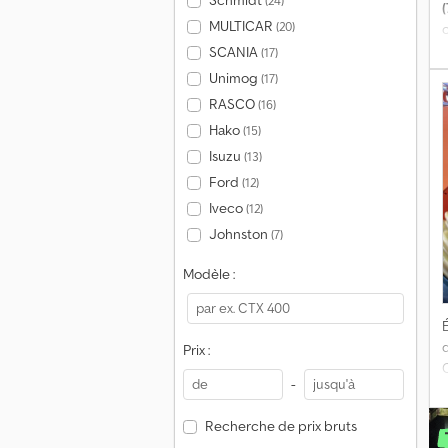
Schmidt
(24)
(
MULTICAR
(20)
SCANIA
(17)
e
Unimog
(17)
RASCO
(16)
Hako
(15)
d
h
Isuzu
(13)
f
Ford
(12)
f
Iveco
(12)
i
Johnston
(7)
e
H
Modèle :
d
i
T
É
l
Prix :
-
e
Recherche de prix bruts