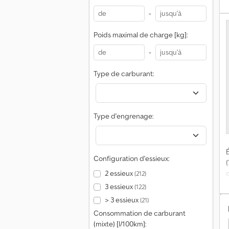
-
Poids maximal de charge [kg]:
-
Type de carburant:
Type d'engrenage:
É
Configuration d'essieux:
(
2 essieux
(212)
3 essieux
(122)
> 3 essieux
(21)
Consommation de carburant
v
(mixte) [l/100km]:
ur
Hako Citymaster Véh. De Voirie
Hansa Autres