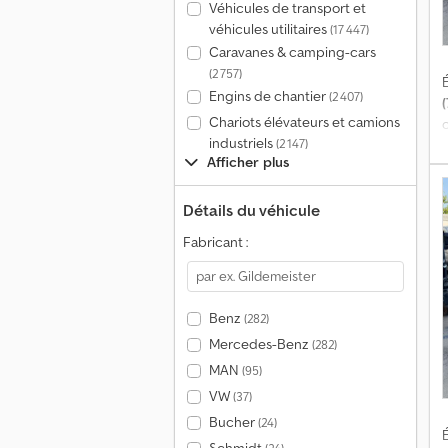
Véhicules de transport et
véhicules utilitaires
(17 447)
Caravanes & camping-cars
(2 757)
É
Engins de chantier
(2 407)
(
Chariots élévateurs et camions
industriels
(2 147)
Afficher plus
Détails du véhicule
d
Fabricant :
h
f
f
i
Benz
(282)
e
Mercedes-Benz
(282)
a
MAN
(95)
t
VW
r
(37)
i
Bucher
(24)
É