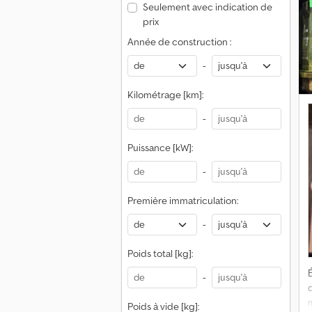
Seulement avec indication de
prix
Année de construction :
-
Kilométrage [km]:
-
Puissance [kW]:
-
Première immatriculation:
-
Poids total [kg]:
É
-
m
Poids à vide [kg]: