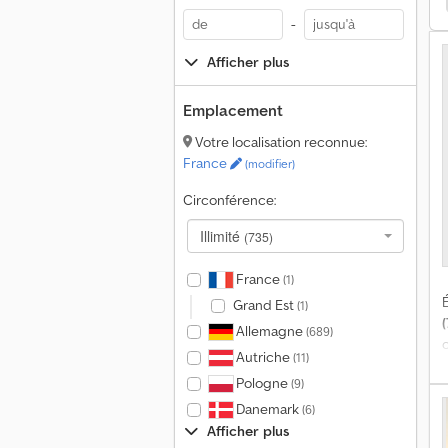
-
h
Afficher plus
Emplacement
Votre localisation reconnue:
F
France
i
(modifier)
e
Circonférence:
C
V
Illimité
(735)
4
T
France
(1)
7
É
Grand Est
(1)
(
Allemagne
(689)
R
e
Autriche
(11)
Pologne
(9)
Danemark
(6)
Afficher plus