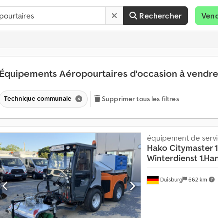
Rechercher
Ven
Équipements Aéropourtaires d'occasion à vendr
Technique communale
Supprimer tous les filtres
équipement de servi
Hako
Citymaster 
Winterdienst 1.Ha
P
l
Duisburg
662 km
u
s
d
e