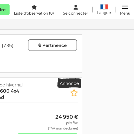
dre
Langue
Liste d'observation
(0)
Se connecter
Menu
e
(735)
Pertinence
Annonce
ce hivernal
1600 4x4
nd
24 950 €
prix fixe
(TVA non déclarée)