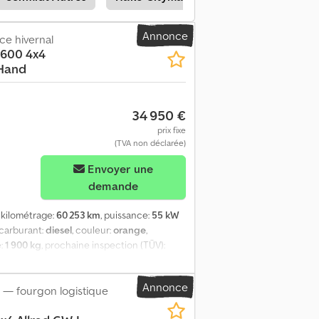
ent au total. 10 568 kilomètres parcourus
rale 4×4 – transmission intégrale
Annonce
ce hivernal
Comprend un tuyau d’aspiration pour feuilles
1600 4x4
e large (comme neuf / n’a jamais vu de
Hand
large, année de fabrication 2019 (comme
épandeur de sel Gmeiner, modèle Husky 500V
s). Trémie de collecte des déchets en acier
34 950 €
eau propre : 180 litres. Poids à vide :
prix fixe
ur : 1 210 mm / Hauteur : 1 970 mm.
(TVA non déclarée)
l : 0-24 km/h. Pack d’insonorisation.
AX). Moteur : moteur diesel industriel à
Envoyer une
 de carburant : environ 60 litres.
demande
aute pression : circuit 1 (avant) : 0-50/0-
rvice hydraulique actionné par pédale. Cabine
, kilométrage:
60 253 km
, puissance:
55 kW
e. Système de traitement de l’eau.
 carburant:
diesel
, couleur:
orange
,
00 kg. Poids à vide : 1 950 kg. L’épandeur
e:
1 900 kg
, prochaine inspection (TÜV):
ssibilités d’utilisation grâce à des
drostatique
, classe d'émission:
Euro 5
,
yage, racloir de déneigement et tondeuse
9 h
, nombre de sièges:
1
, nombre de
rvées. Nous vendons exclusivement selon
Annonce
 — fourgon logistique
uipement:
climatisation, faible niveau de
rs, modifications et ventes intermédiaires
ion intégrale
, Hako Citymaster 1600,
 17h00. Le samedi, sur rendez-vous. En