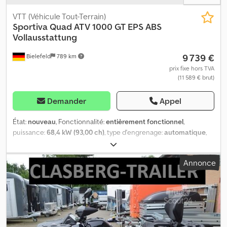
VTT (Véhicule Tout-Terrain)
Sportiva
Quad ATV 1000 GT EPS ABS
Vollausstattung
9 739 €
Bielefeld
789 km
prix fixe hors TVA
(11 589 € brut)
Demander
Appel
État:
nouveau
, Fonctionnalité:
entièrement fonctionnel
,
puissance:
68,4 kW (93,00 ch)
, type d'engrenage:
automatique
,
type de carburant:
essence
, vitesse maximale:
120 km/h
, couleur:
vert
, poids total:
490 kg
, taille du pneu avant:
AT 28x9-14
, taille de
Annonce
pneu arrière:
AT 28x11-14
, hauteur totale:
1 445 mm
, longueur
totale:
2 460 mm
, largeur totale:
1 288 mm
, Équipement:
attelage
de remorque, éclairage
, SPORTIVA 1000 Duale 4x4 mat Forest
Des performances sportives à l’état pur : Moteur : Moteur V2 EFI
haute performance 976 cm³, 68,5 kW (93 ch) et 95 Nm – le moteur
SPORTIVA le plus puissant de tous les temps. Réponse directe de