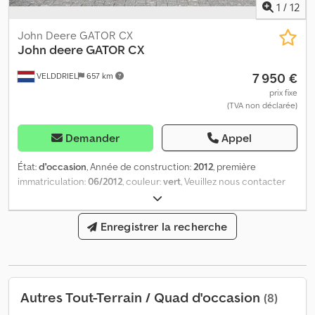
1
/
12
John Deere GATOR CX
John deere
GATOR CX
7 950 €
VELDDRIEL
657 km
prix fixe
(TVA non déclarée)
Demander
Appel
État:
d'occasion
, Année de construction:
2012
, première
immatriculation:
06/2012
, couleur:
vert
, Veuillez nous contacter
pour plus d'informations. Djdpfx Asyuuv Isb Teck
Enregistrer la recherche
Autres Tout-Terrain / Quad d'occasion
(8)