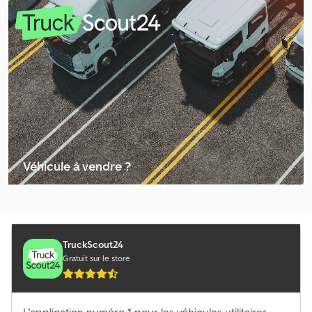
Autres Caravanes
Autres Carrosseries Speciales
Autres Chariot Élévateur Tout Terrain
Autres Châssis
Autres Engins Forestiers
Autres Machine De Récolte
Véhicule à vendre ?
Autres Machine De Travail Du Sol
Créer une annonce
Autres Machines Construction
Autres Motorhomes/Caravanes
TruckScout24
Gratuit sur le store
Autres Plate-Forme
Autres Roues/Pneus