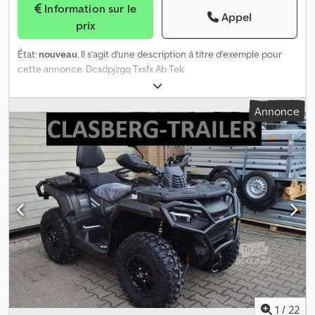
Information sur le
Appel
prix
État:
nouveau
, Il s’agit d’une description à titre d’exemple pour
cette annonce. Dcsdpjzgq Txsfx Ab Tek
Annonce
1
/
22