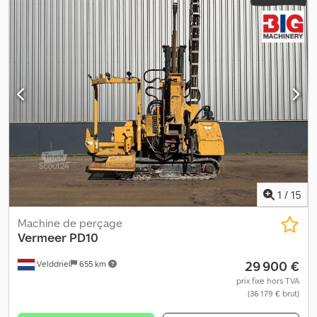
B. Les conditions générales de vente de Heinhuis s'appliquent à
toutes les annonces, offres et devis de Heinhuis, ainsi qu'à tous
les contrats conclus par Heinhuis et aux négociations qui les
précèdent. En répondant, vous acceptez l'application des
conditions générales de vente de Heinhuis et déclarez avoir pris
connaissance de celles-ci. Nos prix sont des prix nets pour
l'exportation. = Informations complémentaires = Type de
carburant : Diesel Année de fabrication : 2014 Utilisation :
Construction Type de transmission : Chenilles Puissance : 40 kW
(54 ch) Poids à vide : 3 040 kg Marquage CE : oui = Informations
sur l'entreprise = Pour plus d'informations :
1
/
15
Machine de perçage
Vermeer
PD10
29 900 €
Velddriel
655 km
prix fixe hors TVA
(36 179 € brut)