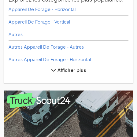
Appareil De Forage - Horizontal
Appareil De Forage - Vertical
Autres
Autres Appareil De Forage - Autres
Autres Appareil De Forage - Horizontal
Afficher plus
Autres Appareil De Forage - Vertical
Autres Appareils
Autres Engins Forestiers
Autres Machine De Récolte
Autres Machine De Travail Du Sol
Autres Machine Pour Arboriculture Et Viticulture