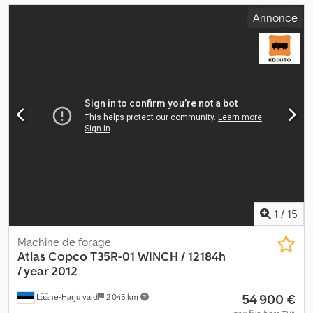
Annonce
1
/
15
Machine de forage
Atlas Copco
T35R-01 WINCH / 12184h
/ year 2012
54 900 €
Lääne-Harju vald
2 045 km