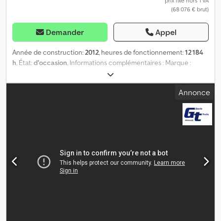
prix fixe hors TVA
(68 076 € brut)
Demander
Appel
Année de construction:
2012
, heures de fonctionnement:
12 184
h
, État:
d'occasion
, Informations complémentaires : Marque :
ATLAS COPCO Modèle : Flexiroc T35R-01 Année : 2012 Heures :
12 184 h Numéro d’identification du véhicule (VIN) : AV012A1259
Annonce
Moteur : 168 kW Poids : en charge : 16 300 kg TREUIL = Plus
d’informations = Type de carburant : diesel Puissance : 168 kW
(228 ch) Type de moteur : Cummins QSB 6.7 Numéro de série :
AV012A1259 Crjdozp Draspfx Aamof