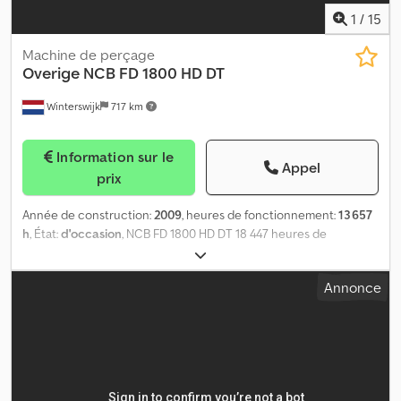
1
/
15
Machine de perçage
Overige
NCB FD 1800 HD DT
Winterswijk
717 km
Information sur le
Appel
prix
Année de construction:
2009
, heures de fonctionnement:
13 657
h
, État:
d'occasion
, NCB FD 1800 HD DT 18 447 heures de
fonctionnement Année : 2009 Équipé d’une grue Fassi F80A.23 +
télécommande de 2003 CHÂSSIS Longueur totale : 3 210 mm
Annonce
Largeur des chenilles : 2 350 mm Largeur des patins : 500 mm
MOTEUR Moteur DEUTZ Type : TCD 2013 L6 2V Puissance
maximale : 190 kW Puissance nominale : 2 300 tr/min Capacité du
réservoir de carburant : 350 l SYSTÈME HYDRAULIQUE Pompes
hydrauliques 1er circuit : 80 l/min 2e circuit : 55 l/min 3e circuit :
55 l/min Capacité du réservoir d’huile hydraulique : 481 l Pression