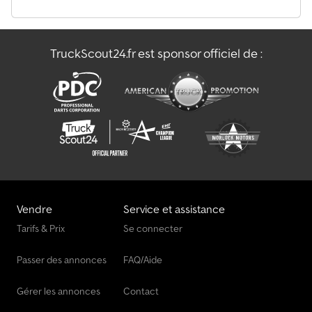
Machine De Récolte
TruckScout24.fr est sponsor officiel de :
Machine Pour Arboriculture Et Viticulture
Machine À Foin / Retourneur De Foin / Équipement De Prairie
Vendre
Service et assistance
Tarifs & Prix
Se connecter
Passer des annonces
FAQ/Aide
Gérer les annonces
Contact