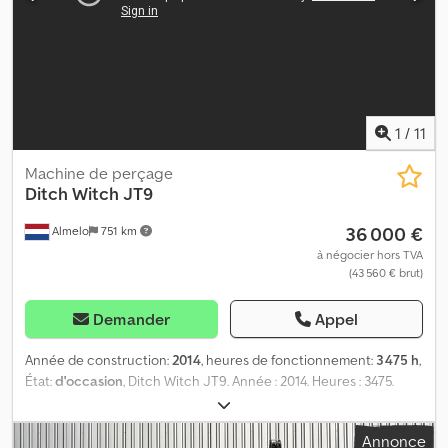
1
/
11
Machine de perçage
Ditch Witch
JT9
36 000 €
Almelo
751 km
à négocier hors TVA
(43 560 € brut)
Demander
Appel
Année de construction:
2014
, heures de fonctionnement:
3 475 h
,
État:
d'occasion
, Ditch Witch JT9. Année : 2014. Heures : 3475.
Poids : 3040 kg. Machine conforme aux normes CE. Moteur Deutz
de 40 kW. 18 tiges de forage de 1900 mm. État général : 80 %.
Annonce
Machine allemande ! Crsdjzlr Eaepfx Aamsf N° d'identification : 100