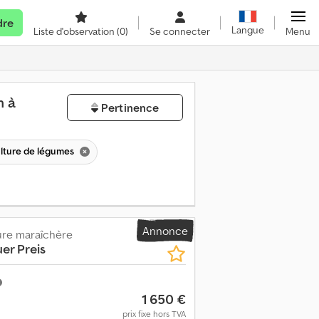
dre
Langue
Liste d'observation
(0)
Se connecter
Menu
n à
Pertinence
ulture de légumes
Annonce
ure maraîchère
er Preis
1 650 €
prix fixe hors TVA