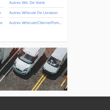
Autres Véh. De Voirie
n
Autres Véhicule De Livraison
se
Autres Véhicule/Citerne/Pompe À Fumier
Machine De Récolte
es
Machine Pour Arboriculture Et Viticulture
Autres Technologie De Transport Pour L'agriculture