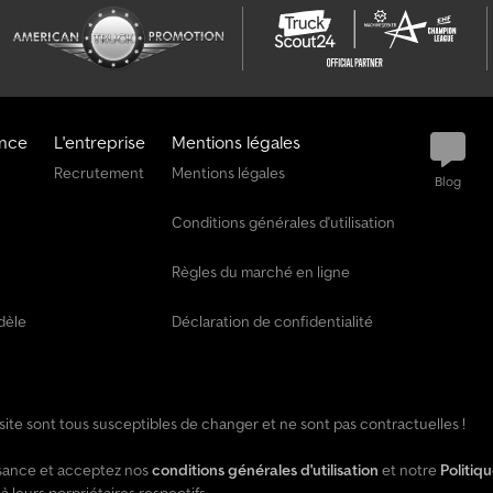
e
a
n
n
o
ance
L'entreprise
Mentions légales
n
Recrutement
Mentions légales
c
Blog
e
Conditions générales d'utilisation
Règles du marché en ligne
dèle
Déclaration de confidentialité
e site sont tous susceptibles de changer et ne sont pas contractuelles !
issance et acceptez nos
conditions générales d'utilisation
et notre
Politiq