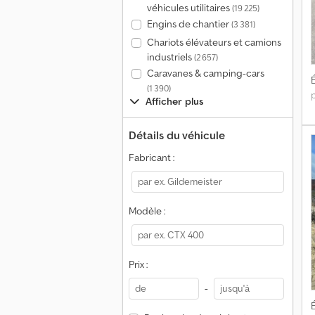
véhicules utilitaires
(19 225)
Engins de chantier
(3 381)
Chariots élévateurs et camions
industriels
(2 657)
Caravanes & camping-cars
É
(1 390)
Afficher plus
Détails du véhicule
Fabricant :
Modèle :
Prix :
-
É