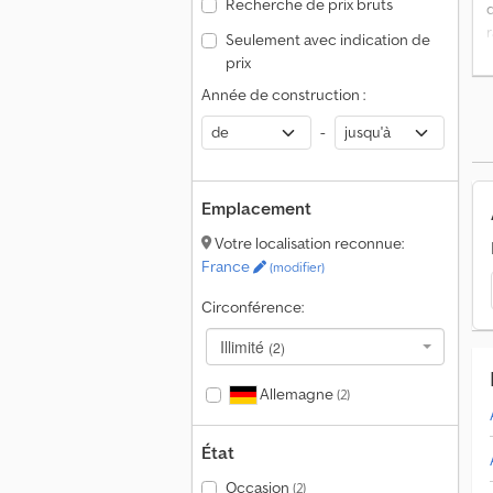
Recherche de prix bruts
r
Seulement avec indication de
prix
Année de construction :
-
Emplacement
Votre localisation reconnue:
France
(modifier)
Circonférence:
Illimité
(2)
Allemagne
(2)
État
Occasion
(2)