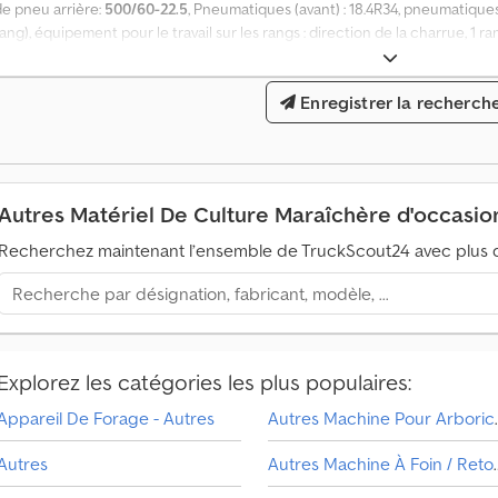
de pneu arrière:
500/60-22.5
, Pneumatiques (avant) : 18.4R34, pneumatiques 
ang), équipement pour le travail sur les rangs : direction de la charrue, 1 r
commande, arbre de transmission, lieu de stockage : chez le client. Dedoz
Enregistrer la recherch
Autres Matériel De Culture Maraîchère d'occasi
Recherchez maintenant l’ensemble de TruckScout24 avec plus d
Explorez les catégories les plus populaires:
V
Appareil De Forage - Autres
Autres Machine
é
h
Autres
Autres Machine À Foin / Re
i