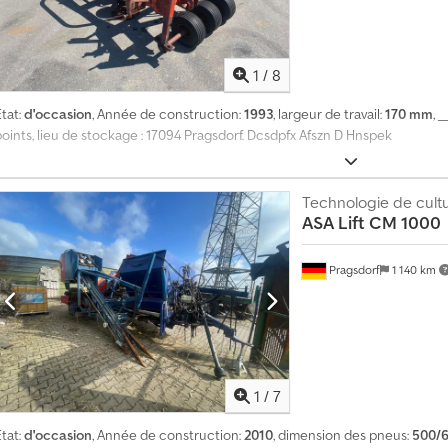
1
/
8
tat:
d'occasion
, Année de construction:
1993
, largeur de travail:
170 mm
, 
points, lieu de stockage : 17094 Pragsdorf. Dcsdpfx Afszn D Hnspek
Technologie de cult
ASA Lift
CM 1000
Pragsdorf
1 140 km
1
/
7
tat:
d'occasion
, Année de construction:
2010
, dimension des pneus:
500/6