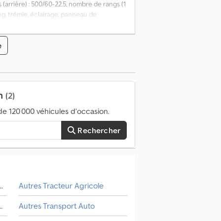
(arrière) : 500/60-22.5, nombre de rangs (1
ang, trémie, éclairage, panneau de
dg Dcjpfx Afpeck
e
on
(2)
e 120 000 véhicules d’occasion.
Rechercher
 Pour Arboriculture Et Viticulture
Autres Tracteur Agricole
tourneur De Foin / Équipement De Prairie
Autres Transport Auto