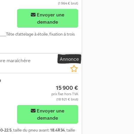
(1 964 € brut)
Envoyer une
demande
_____Tête d’attelage à étoile, fixation à trois
Annonce
ure maraîchère
15 900 €
prix fixe hors TVA
(18 921 € brut)
Envoyer une
demande
0-22.5
, taille du pneu avant:
18.4R34
, taille