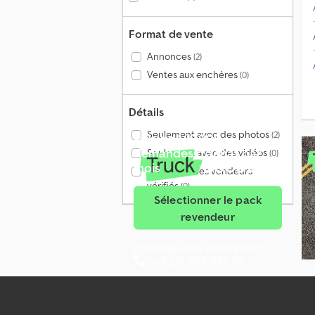
Format de vente
Annonces
(2)
Ventes aux enchères
(0)
Détails
Seulement avec des photos
(2)
Plus de 140 000
demandes d'achat par
Seulement avec des vidéos
(0)
mois
Seulement les vendeurs
vérifiés
(0)
Sélectionner le pack
revendeur
Informez-vous maintenant
+49 201 858 955 07