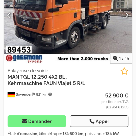
klaxon harmonique, système de caméra pour la surveillance de
l’arrière, écran couleur 7 pouces, deux projecteurs de travail à
l’avant et à l’arrière, feux de signalisation à LED à l’avant et à
l’arrière, système de lubrification centralisée, préparation pour
montage d’équipement/balayeuse à mauvaises herbes, système
de changement rapide, deux versions de moteur, dont une avec
moteur monté JCB de 93 kW (niveau Tier 4), trémie à ordures à
double face, volume brut de 8 m³, réservoir d’eau d’environ 2 150
litres, bras d’aspiration à ressort à gaz de 200 mm, système de
1
/
15
lavage à haute pression de 100 bars. Dkjdpfsxpzthsx Akcsr
Balayeuse de voirie
MAN
TGL 12.250 4X2 BL,
Kehrmaschine FAUN Viajet 5 R/L
52 900 €
Bovenden
821 km
prix fixe hors TVA
(62 951 € brut)
Demander
Appel
État:
d'occasion
, kilométrage:
134 600 km
, puissance:
184 kW