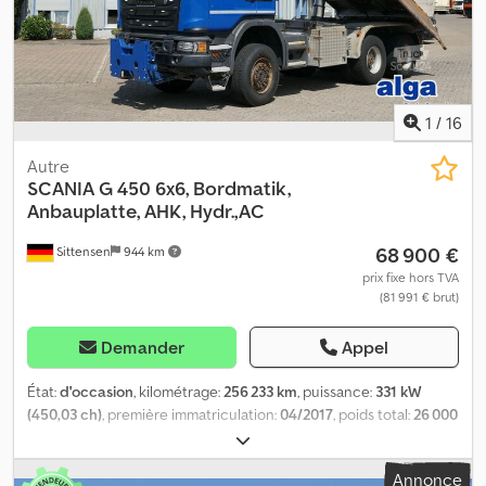
1
/
16
Autre
SCANIA
G 450 6x6, Bordmatik,
Anbauplatte, AHK, Hydr.,AC
68 900 €
Sittensen
944 km
prix fixe hors TVA
(81 991 € brut)
Demander
Appel
État:
d'occasion
, kilométrage:
256 233 km
, puissance:
331 kW
(450,03 ch)
, première immatriculation:
04/2017
, poids total:
26 000
kg
, type de carburant:
diesel
, couleur:
bleu
, configuration
d'essieux:
3 essieux
, type d'engrenage:
automatique
, classe
Annonce
d'émission:
Euro 6
, volume de l'espace de chargement:
12 m³
,