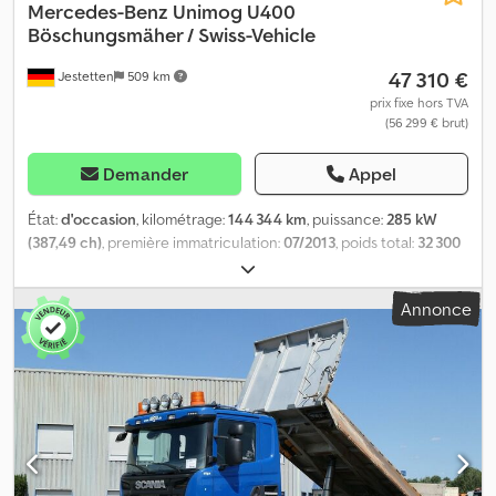
Mercedes-Benz
Unimog U400
Böschungsmäher / Swiss-Vehicle
47 310 €
Jestetten
509 km
prix fixe hors TVA
(56 299 € brut)
Demander
Appel
État:
d'occasion
, kilométrage:
144 344 km
, puissance:
285 kW
(387,49 ch)
, première immatriculation:
07/2013
, poids total:
32 300
kg
, type de carburant:
diesel
, configuration d'essieux:
4x4
, poids
en ordre de marche:
12 500 kg
, poids maximal de charge:
5 740 kg
,
Annonce
poids à vide:
6 760 kg
, dimension des pneus:
315 / 80 R 22.5 /
11mm
, prochaine inspection (TÜV):
03/2023
, cabine conducteur:
cabine courte
, type d'engrenage:
semi-automatique
, classe
d'émission:
Euro 5
, suspension:
acier
, largeur totale:
25 500 mm
,
taille du pneu avant:
315 / 80 R 22.5 / 11mm
, nombre de sièges:
2
,
Équipement:
climatisation
,