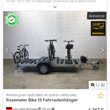
SCAFF 370 S 1,8T Échafaudage Dimensions de la plate-forme :
3640 x 1840 mm (L.l.) Dimensions extérieures : 3980 x 1890 mm (L.l.)
Poids total autorisé : 1800 kg Poids à vide : env. 464 kg Charge
Annonce
utile : env. 1336 kg (la charge utile peut varier en fonction de
l’équipement) Support d’échafaudage Dodpfx Agjy Nanmjdekr 2
coffres pour accessoires 4 béquilles Timon en V 2 cales de roue
Roue jockey Raccordement 12 V avec prise 13 broches et feu de
recul Feux de gabarit Documents du véhicule inclus Options et
accessoires possibles pour cette remorque : Blocage pour moto
Roue de secours Dispositif antivol Immatriculation de votre
nouvelle remorque auprès de la préfecture
1
/
30
Remorques spéciales et autres véhicules
Rosemeier
Bike 15 Fahrradanhänger
4 267 €
Horn-Bad Meinberg
797 km