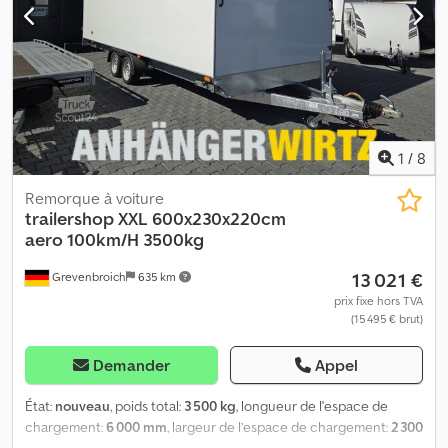
1
/
8
Remorque à voiture
trailershop
XXL 600x230x220cm
aero 100km/H 3500kg
13 021 €
Grevenbroich
635 km
prix fixe hors TVA
(15 495 € brut)
Demander
Appel
État:
nouveau
, poids total:
3 500 kg
, longueur de l'espace de
chargement:
6 000 mm
, largeur de l’espace de chargement:
2 300
mm
, hauteur de l'espace de chargement:
2 100 mm
, Année de