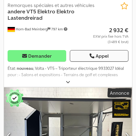
Remorques spéciales et autres véhicules
andere
VT5 Elektro Elektro
Lastendreirad
2 932 €
Horn-Bad Meinberg
797 km
EXW prix fixe hors TVA
(3 489 € brut)
Demander
Appel
État:
nouveau
, Volta - VT5 – Triporteur électrique 9933027 Idéal
pour : - Salons et expositions - Terrains de golf et complexes
touristiques - Marchés de Noël et événements - Exploitations
agricoles - Logistique interne d’usine - Petits transports sur site
Annonce
d’entreprise Caractéristiques techniques : Puissance moteur :
3900 W Batterie : 72V 60Ah VRLA GEL Vitesse maximale : 45 km/h
Dodpfxey I I Nps Agdskr Autonomie maximale : 54 km Charge utile
maximale : 275 kg Dimensions : 2990 x 1100 x 1720 mm (L x l x h)
Affichage LED Chargeur de batterie inclus Banquette rabattable
pour espace de rangement supplémentaire Plateforme de
chargement basculable manuellement Marche avant et arrière