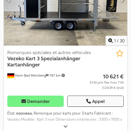
Frein avant hydraulique Indicateur de niveau de charge de la
batterie Pas de contrôle technique exigé Permis AM à partir de 15
ans Les images peuvent contenir des accessoires non inclus
dans la livraison standard. En raison d'améliorations continues, les
illustrations et données techniques peuvent légèrement différer.
Sous réserve d’erreurs et de modifications !
1
/
30
Remorques spéciales et autres véhicules
Vezeko
Kart 3 Spezialanhänger
Kartanhänger
10 621 €
Horn-Bad Meinberg
797 km
EXW prix fixe hors TVA
(12 639 € brut)
Demander
Appel
État:
nouveau
, Remorque pour karts pour 3 karts Fabricant :
Vezeko Modèle : Kart 3 noir Dimensions intérieures : 3300 x 1500 x
650 mm (L x l x h) Dsdpfx Agsy I Eb Nsdskr Poids total autorisé :