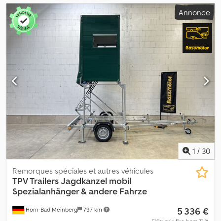
Annonce
1
/
30
Remorques spéciales et autres véhicules
TPV Trailers
Jagdkanzel mobil
Spezialanhänger & andere Fahrze
5 336 €
Horn-Bad Meinberg
797 km