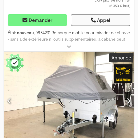
EXW prix fixe hors TVA
(6 350 € brut)
Demander
Appel
État:
nouveau
, 9934231 Remorque mobile pour mirador de chasse
- sans aide extérieure ni outils supplémentaires, la cabane peut
être montée et démontée en 3 à 5 minutes grâce à l’assistance
de 3 vérins à gaz. Idéale pour l’exploration de nouveaux territoires,
Annonce
les battues et les chasses invitées ou la chasse aux canards. Son
faible poids propre permet de réorienter la cabane
manuellement sur place si nécessaire. Les 4 béquilles à manivelle
permettent un positionnement précis même sur terrain en
pente. La structure du mirador est en acier galvanisé à chaud, les
parois sont en panneaux sandwich isolés de 30 mm (extérieur
vert, intérieur blanc). L’accès se fait par une échelle sécurisée à la
cabane. La porte comporte des poignées fixes et s’ouvre vers
l’intérieur. La cabane comporte une large ouverture vitrée à
l’avant ainsi que deux fenêtres latérales gauche et droite.
Hauteur de tir : 3,10 m. Remorque : Fabricant : TPV Modèle :
Mirador de chasse Version : non freinée PTAC : 750 kg Charge
utile sans accessoires : env. 270 kg Dimensions repliée : 4 421 x 1