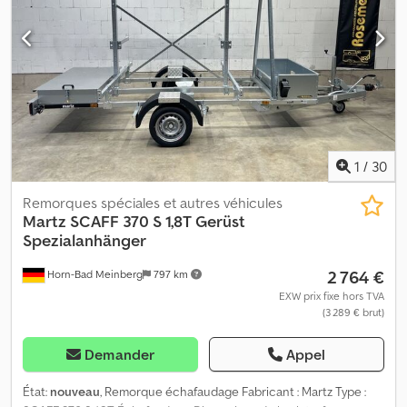
1
/
30
Remorques spéciales et autres véhicules
Martz
SCAFF 370 S 1,8T Gerüst
Spezialanhänger
2 764 €
Horn-Bad Meinberg
797 km
EXW prix fixe hors TVA
(3 289 € brut)
Demander
Appel
État:
nouveau
, Remorque échafaudage Fabricant : Martz Type :