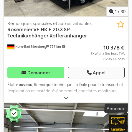
1
/
30
Remorques spéciales et autres véhicules
Rosemeier VE
HK E 20.3 SP
Technikanhänger Kofferanhänger
10 378 €
Horn-Bad Meinberg
797 km
EXW prix fixe hors TVA
(12 350 € brut)
Demander
Appel
État:
nouveau
, Remorque technique – idéale pour le transport et
l’exploitation de matériel événementiel, enceintes, moniteurs,
merchandising et/ou matériel de marketing, etc. Modèle :
Rosemeier VE Dimensions intérieures : 3090 x 2070 x 2090 mm (L
Annonce
x l x h) Poids total autorisé : 2 000 kg Poids à vide : env. 980 kg
Charge utile : env. 1 020 kg Porte arrière à double battant,
verrouillable Porte latérale côté gauche dans le sens de la
marche, verrouillable 1 escalier utilisable à l’arrière ou à la porte