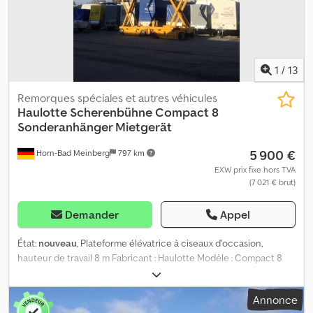
1
/
13
Remorques spéciales et autres véhicules
Haulotte
Scherenbühne Compact 8
Sonderanhänger Mietgerät
5 900 €
Horn-Bad Meinberg
797 km
EXW prix fixe hors TVA
(7 021 € brut)
Demander
Appel
État:
nouveau
, Plateforme élévatrice à ciseaux d'occasion,
hauteur de travail 8 m Fabricant : Haulotte Modèle : Compact 8
Dodsy I Rrmjpfx Agdjkr Dimensions : 3 140 x 810 x 8 180 mm (Lxlxh)
Hauteur de travail : 10,14 m Hauteur plancher : 6,18 m Dimensions
Annonce
du panier : 3,14 x 0,72 m