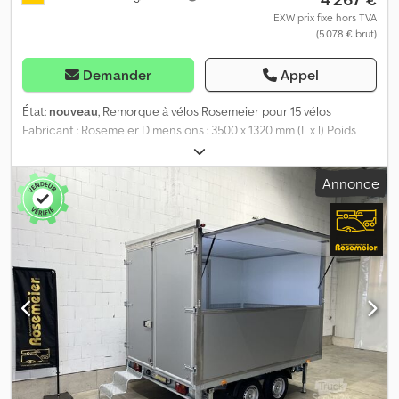
EXW prix fixe hors TVA
(5 078 € brut)
Demander
Appel
État:
nouveau
, Remorque à vélos Rosemeier pour 15 vélos
Fabricant : Rosemeier Dimensions : 3500 x 1320 mm (L x l) Poids
total autorisé : 1 000 kg Fixation possible pour jusqu'à 15 vélos
Dkjdpfx Agey I Uzledsr Amortisseurs d'essieux pour homologation
Annonce
100 km/h 1 coffre de rangement sur la flèche 2 béquilles
coulissantes à l'arrière Roue jockey Prise 13 broches Pour un
financement individuel et sur mesure, contactez-nous ! Plus de 1
000 remorques disponibles au Anhänger-Centrum Rosemeier.
Venez découvrir notre gamme. Nous vous conseillerons avec
plaisir.