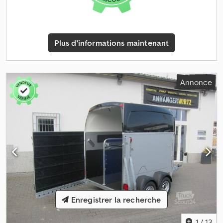
et central amovibles, supports de ridelles avant et arrière
coulissants, sangles de fixation coulissantes, roue de soutien
automatique, éclairage moderne et feux latéraux. Comprend une
bâche et des arceaux séparés, avec évacuation d’eau de pluie sur
Plus d'informations maintenant
le toit, Trevira brillant, gris foncé. De nombreuses autres variantes
disponibles. Vente par téléphone ou en ligne via trailershop. Sur
place, uniquement sur rendez-vous pendant nos heures
d’ouverture. Horaires d’ouverture : Du lundi au vendredi de 8h00 à
Annonce
12h30 et de 14h00 à 18h00. Dsdpjztkd Defx Agdekr Le contenu et
les images sont protégés par le droit d’auteur - logos et marques
déposées 08/26 011.3060+HP210, sans montage.
Enregistrer la recherche
1
/
13