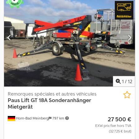
1
/
12
Remorques spéciales et autres véhicules
Paus
Lift GT 18A Sonderanhänger
Mietgerät
27 500 €
Horn-Bad Meinberg
797 km
EXW prix fixe hors TVA
(32 725 € brut)