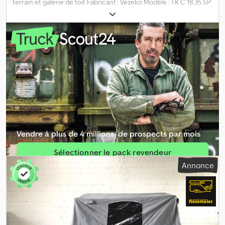
terrain et galerie de toit Fabricant : Vezeko Modèle : TK C 18.35 SP
Offroad Dimensions intérieures : 3550 x 1840 x 2050 mm (L x l x h)
PTAC : 1800 kg Poids à vide : env. 1252 kg Charge utile : env. 548 kg
(la charge utile peut varier selon l'équipement et la
configuration) Châssis robuste en aluminium Caisse sandwich
isolée 30 mm, structure solide Panneaux en acier galvanisé à
chaud avec finition poudre supplémentaire Finition extérieure
argentée, intérieure blanche Porte latérale verrouillable avec
escalier amovible, à ranger sur la porte lors du trajet Fenêtre
latérale ouvrable à plusieurs positions, avec store pare-soleil 1
lanterneau ouvrant 1 ventilateur électrique Timon en V galvanisé
à chaud Renforts transversaux supplémentaires sous le plancher,
galvanisés à chaud 6 anneaux d’arrimage intérieurs anti-bruit,
Vendre à plus de 4 millions ­ de prospects par mois
charge admissible 750 daN (kg) 2 cales de roues 2 poignées de
manœuvre à l’avant Rampe de chargement solide entièrement
Sélectionner le pack revendeur
en aluminium, 4 renforts, assistance au levage Fermeture à barre
Annonce
tournante robuste en inox V2A, verrouillable, sur la porte arrière
Créer une annonce unique
Béquilles arrières pour une stabilité optimale Roue jockey
automatique Jantes aluminium Amortisseurs avec certification
100 km/h Ailes robustes en tôle d’alu striée, marchables Éclairage
12V avec prise 13 broches Feux de gabarit Bavettes Tête
d’attelage ALKO avec protection Rails d’arrimage