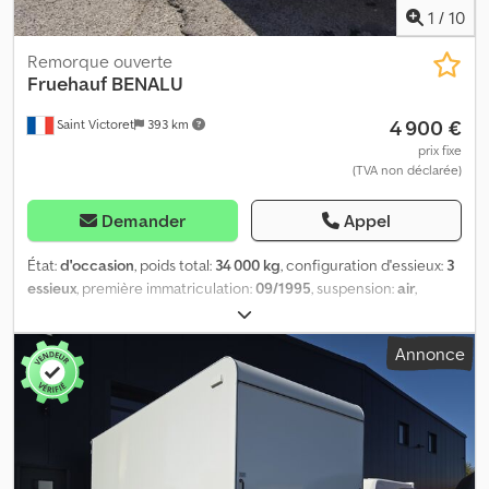
1
/
10
Remorque ouverte
Fruehauf
BENALU
4 900 €
Saint Victoret
393 km
prix fixe
(TVA non déclarée)
Demander
Appel
État:
d'occasion
, poids total:
34 000 kg
, configuration d'essieux:
3
essieux
, première immatriculation:
09/1995
, suspension:
air
,
dimension des pneus:
-
, Année de construction:
1995
, Délai de
livraison (en jours): 1 Dsdpeztftyefx Agdskr
Annonce