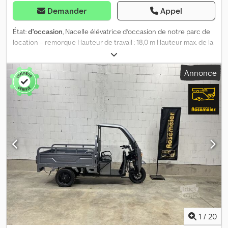
Demander
Appel
État:
d'occasion
, Nacelle élévatrice d’occasion de notre parc de
location – remorque Hauteur de travail : 18,0 m Hauteur max. de la
plateforme : 16,3 m Déport latéral : 9,5 m Djdpfx Aoy I Rrgjgdjkr
Nacelle de travail : 0,7 x 1,2 x 1,1 m Charge utile de la nacelle : 200 kg
Annonce
Plage de rotation : illimitée Largeur de stabilisation : 4,04 m
Longueur de stabilisation : 4,23 m Entraînement : électro-
hydraulique Tension : 220 V, 50 Hz, 16 Amp. Dimensions de
transport : 1,80 x 2,23 x 7,25 m Poids total en version standard : 1.950
kg Poids total avec équipements : 2.240 kg Mise en service :
04/06/2014
1
/
20