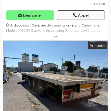
(1 178 € brut)
Demander
Appel
État:
d'occasion
, Caravane de camping Fabricant : Camping-let
Modèle : 400 GT Caravane de camping Dimensions extérieures :
2050 x 1450 x 600 mm (L x l x H) Poids total autorisé : 400 kg Poids
à vide : env. 270 kg (la charge utile peut varier en fonction de
Annonce
l'équipement et de la construction) Galerie de toit Roue de
secours Tente avec 2 couchages et vestibule Grandes fenêtres
en bâche transparente Béquille avant Coffres de rangement
Dsdpey I D Twofx Agdekr Première mise en circulation : 13.06.1983
Homologation 100 km/h possible