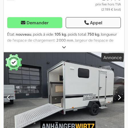
de la marque 08.25 TPPTFSP600T.00BREIT230.
prix fixe hors TVA
(2 789 € brut)
Demander
Appel
État:
nouveau
, poids à vide:
105 kg
, poids total:
750 kg
, longueur
de l'espace de chargement:
2 000 mm
, largeur de l’espace de
chargement:
1 000 mm
, hauteur de l'espace de chargement:
600
mm
, Année de construction:
2026
, Achetez en ligne et profitez
Annonce
de réductions sur trailer-shop. Chez ANHÄNGERWIRTZ, de
nombreux modèles sont disponibles en ligne. Dodpjztkg Sofx
Agdjkr Achetez en toute simplicité, 24 heures sur 24 et 7 jours sur
7. Vous pouvez venir chercher votre commande ou vous la faire
livrer. Notre boutique en ligne propose un large choix de
remorques de grandes marques ! Plus de 850 nouvelles
remorques en stock. Plus de 130 remorques d'occasion en
permanence disponibles. Exemple sans engagement :
commandez et venez récupérer votre article directement dans
notre entrepôt. Offre valable dans la limite des stocks disponibles
! Remorque pour moto, porte-vélos, Roadster Motocamp pro,
remorque à chargement latéral, 750 kg, 100 km/h. Remorque pour