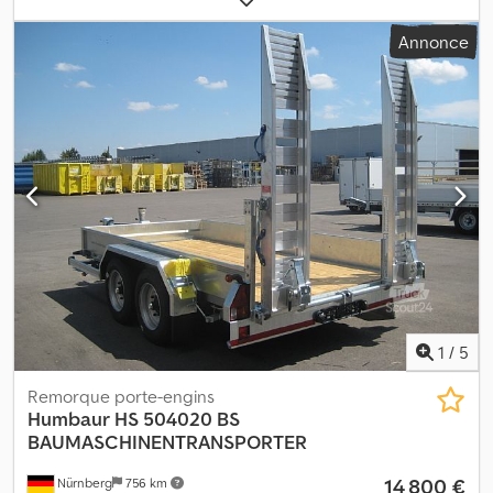
chargement:
400 mm
, suspension:
acier
, couleur:
argenté
,
Annonce
Équipement:
ABS, attelage de remorque, hayon élévateur
, 1 jour
: 135 € 3 jours : 370 € 1 semaine : 660 € 1 mois : 1 950 € Dimensions
de chargement : 500 cm x 201 cm x 30 cm avec rampes d’accès
11,5 Porte-engins tandem surbaissé HS 115020BS Galvanisation à
chaud Équipement : • Poids total autorisé : kg • Charge utile env. :
kg • Surface de chargement env. 5 000 x 2 010 mm • Rampes de
chargement avec caillebotis, galvanisées à chaud • Timon fixe •
Treuil de transmission renforcé 25 t avec mode charge et mode
rapide (pas de roue jockey) • 2 paires d’anneaux d’arrimage
encastrés 6 t (dans les coins) • 5 paires de crochets d’arrimage
encastrés dans le châssis extérieur (2 000 daN par paire) • 2
béquilles escamotables à l’arrière du véhicule • Système de
freinage ABS • Garde-boue en acier, galvanisés à chaud Dkjdpfx
Ahoin Ia Rs Ijr • Plancher de pont en bois • Châssis y compris la
1
/
5
structure trempés et galvanisés à chaud
Remorque porte-engins
Humbaur
HS 504020 BS
BAUMASCHINENTRANSPORTER
14 800 €
Nürnberg
756 km