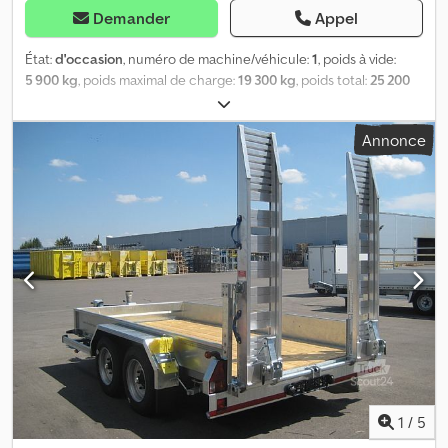
Demander
Appel
État:
d'occasion
, numéro de machine/véhicule:
1
, poids à vide:
5 900 kg
, poids maximal de charge:
19 300 kg
, poids total:
25 200
kg
, configuration d'essieux:
3 essieux
, première immatriculation:
12/1982
, longueur de l'espace de chargement:
8 000 mm
, largeur
Annonce
de l’espace de chargement:
2 500 mm
, hauteur de l'espace de
chargement:
860 mm
, suspension:
acier
, dimension des pneus:
8.25 r 15
, couleur:
rouge
, Année de construction:
1982
,
Équipement:
attelage de remorque, hayon élévateur, plaque de
pivot central
, Remorque Ctc plateau avec rampes arrière
réglables individuelles à commande manuelle par ressort,
suspensions mécaniques, plateau de 8 m de longueur utile, timon
de 1,50 m de longueur, hauteur au sol de 86 cm, essieu directeur
avant, année 1982 – POSSIBILITÉ ENSEMBLE COMPLET ET
ATTELAGE POUR VÉHICULE DE CHANTIER, CONCESSIONNAIRE
INTERDRIVE SRL – PARME. Dedpfxsilth Uj Ah Iekr
1
/
5