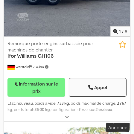
LED Équipements inclus dans le prix : ► Plancher en tôle
aluminium striée
1
/
8
Remorque porte-engins surbaissée pour
machines de chantier
Ifor Williams
GH106
Warstein
734 km
Information sur le
Appel
prix
État:
nouveau
, poids à vide:
733 kg
, poids maximal de charge:
2 767
kg
, poids total:
3 500 kg
, configuration d'essieux:
2 essieux
,
longueur de l'espace de chargement:
3 045 mm
, largeur de
l’espace de chargement:
1 840 mm
, suspension:
lame
Annonce
parabolique (ressort)
, Remorque pour engins de chantier Ifor