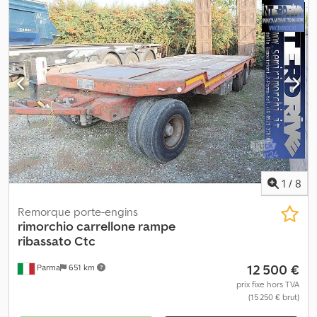
Williams - Tandem / 2 essieux - Arrière coudé pour un angle de
montée extra plat - Rampe pleine largeur, 120 cm de longueur -
Dimensions caisse env. : L x l 304 x 184 cm - PTAC : 3500 kg - Poids
à vide env. : 733 kg (hors options) - Plancher en contreplaqué
bakélisé 24 mm pour fortes charges ponctuelles Dksdpfsyglq Hex
Ah Ier - 10 anneaux d'arrimage (800 kg) - Support pour godet à
l'avant - Garde-boue en acier marchables - Pneus : 185/70R13C
Équipements déjà inclus dans le prix affiché : - 4 anneaux
d'arrimage supplémentaires au sol - Roue de secours avec
support
1
/
8
Remorque porte-engins
rimorchio carrellone rampe
ribassato Ctc
12 500 €
Parma
651 km
prix fixe hors TVA
(15 250 € brut)