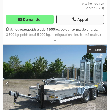
prix fixe hors TVA
(17 612 € brut)
Demander
Appel
État:
nouveau
, poids à vide:
1 500 kg
, poids maximal de charge:
3 500 kg
, poids total:
5 000 kg
, configuration d'essieux:
2 essieux
,
longueur de l'espace de chargement:
4 000 mm
, largeur de
l’espace de chargement:
2 000 mm
, hauteur de l'espace de
Annonce
chargement:
330 mm
, suspension:
autre
, dimension des pneus:
215
, empattement:
850 mm
, Année de construction:
2023
,
Équipement:
ABS
, HUMBAUR Remorque porte-engins tandem
surbaissée HS 654020 BS INCLUS rampes de chargement en
ALUMINIUM à l’arrière CHÂSSIS GALVANISÉ À CHAUD Équipement :
• Poids total autorisé 6.500 kg • Charge utile env. 4.900 kg •
Plateau de chargement env. 4.000 x 2.000 mm • Rampes d’accès
en ALUMINIUM • Barre d’attelage réglable en hauteur • Roue
jockey automatique • 4 anneaux d’arrimage 3 t (aux coins) • 10
points d’arrimage 2 t encastrés dans le cadre extérieur • Système
de freinage pneumatique ABS à double circuit • Garde-boues en
tôle d’acier Dkjdpfxjhmm Rvj Ah Ijr • Plancher en madriers de bois