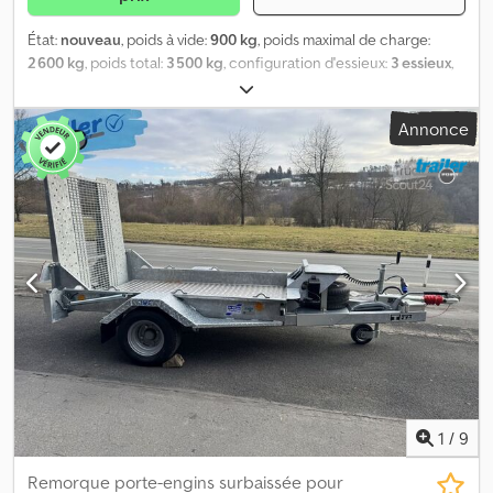
État:
nouveau
, poids à vide:
900 kg
, poids maximal de charge:
2 600 kg
, poids total:
3 500 kg
, configuration d'essieux:
3 essieux
,
longueur de l'espace de chargement:
4 190 mm
, largeur de
l’espace de chargement:
1 840 mm
, suspension:
lame
Annonce
parabolique (ressort)
, Remorque pour engins de chantier Ifor
Williams ► Tridem / 3 essieux ► Arrière coudé pour angle de
montée extra plat ► Rampe pleine largeur, 120 cm de long ►
Dimensions utiles env. : Lxl 419 x184 cm ► PTAC : 3500 kg ► Poids
à vide env. : 900 kg ► Plancher en contreplaqué antidérapant 24
mm pour forte charge ponctuelle ► 10 anneaux d'arrimage (800
kg) ► Support pour godet à l'avant ► Garde-boue en acier,
marchables ► Pneus : 185/70R13C ► Roue de secours complète
Djdoygltnepfx Ah Iekr Options incluses dans le prix : ► 4 anneaux
d'arrimage supplémentaires au plancher ► Roue de secours
avec support
1
/
9
Remorque porte-engins surbaissée pour