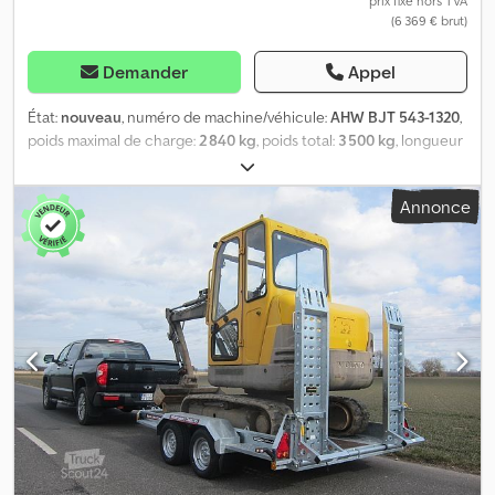
prix fixe hors TVA
(6 369 € brut)
Demander
Appel
État:
nouveau
, numéro de machine/véhicule:
AHW BJT 543-1320
,
poids maximal de charge:
2 840 kg
, poids total:
3 500 kg
, longueur
de l'espace de chargement:
3 200 mm
, largeur de l’espace de
chargement:
1 700 mm
, ANHÄNGERWIRTZ, votre point de vente
Annonce
pour trouver la remorque idéale, vous propose des marques de
renom ! Plus de 850 nouvelles remorques en stock Plus de 130
remorques d'occasion disponibles en permanence Exemple sans
engagement : 543-3217-35-2-12, remorque pour machines Cargo
Digger Plant 2, dimensions 320x170x15 cm, poids total autorisé en
charge (PTAC) 3500 kg, châssis tandem à plancher bas V, système
de freinage par inertie, pneus 12", hauteur de plan de chargement
38 cm, benne en acier galvanisé avec plancher en acier perforé,
conformément à la norme DIN, crochets d'arrimage, support de
pelle monté, rampes d'accès en acier, pliables et coulissantes,
roue de secours montée, attelage à boule verrouillable, roue de
support renforcée… Vente disponible 24h/24 sur notre boutique
en ligne trailer-shop Vente par commande téléphonique : du