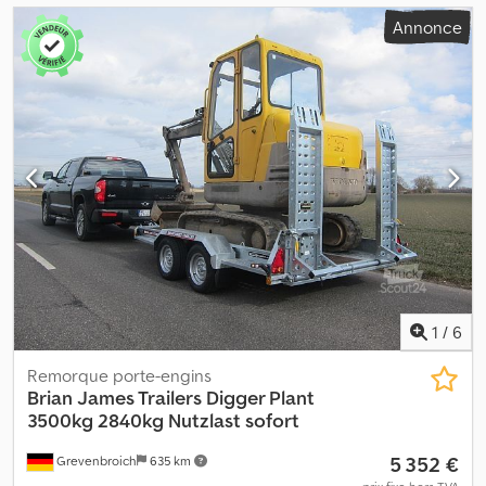
Annonce
1
/
6
Remorque porte-engins
Brian James Trailers
Digger Plant
3500kg 2840kg Nutzlast sofort
5 352 €
Grevenbroich
635 km