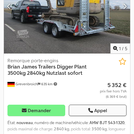
1
/
5
Remorque porte-engins
Brian James Trailers
Digger Plant
3500kg 2840kg Nutzlast sofort
5 352 €
Grevenbroich
635 km
prix fixe hors TVA
(6 369 € brut)
Demander
Appel
État:
nouveau
, numéro de machine/véhicule:
AHW BJT 543-1320
,
poids maximal de charge:
2 840 kg
, poids total:
3 500 kg
, longueur