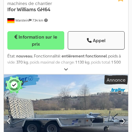
machines de chantier
Ifor Williams
GH64
Warstein
734 km
Information sur le
Appel
prix
État:
nouveau
, Fonctionnalité:
entièrement fonctionnel
, poids à
vide:
370 kg
, poids maximal de charge:
1 130 kg
, poids total:
1 500
kg
, configuration d'essieux:
1 essieu
, longueur de l'espace de
chargement:
1 880 mm
, largeur de l’espace de chargement:
1 230
Annonce
mm
, suspension:
lame parabolique (ressort)
, dimension des
pneus:
195/55R10C
, Ifor Williams GH64 ► Remorque pour engins
de chantier ► Rampe monobloc de 120 cm avec ressort ►
Dimensions intérieures utiles : env. 188 x 123 cm ► PTAC : 1 500 kg
► Poids à vide env. 370 kg ► Plancher en contreplaqué
antidérapant de 24 mm !! ► Roue jockey renforcée ► Anneaux
d’arrimage soudés robustes (800 kg) ► Support pour bras de
pelle ► Garde-boues en acier accessibles ► Pneus : 195/55R10C
► Roue de secours complète Dkodpfxjyglm Ij Ah Ijr ► Éclairage