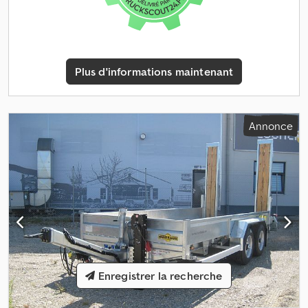
Hirn, tél. DOLL FAHRZEUGBAU *Sous réserve de vente et de
modifications !* *Prix valable à partir de D-86368 - Gersthofen*
*Vente uniquement aux clients professionnels !* *Les images
peuvent différer et servent uniquement à titre indicatif =>
peuvent inclure/afficher des accessoires moyennant un
Plus d'informations maintenant
supplément*
Annonce
Enregistrer la recherche