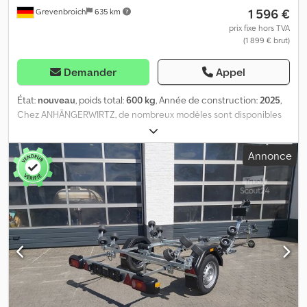
1 596 €
Grevenbroich
635 km
prix fixe hors TVA
(1 899 € brut)
Demander
Appel
État:
nouveau
, poids total:
600 kg
, Année de construction:
2025
,
Chez ANHÄNGERWIRTZ, de nombreux modèles sont disponibles
en ligne. Achetez facilement et à tout moment sur trailer-shop.
Vous pouvez venir chercher votre nouvelle remorque vous-même
Annonce
ou vous faire livrer. La plateforme en ligne pour acheter votre
nouvelle remorque propose des marques de qualité ! Dkedpfx
Aszl Hxnjnxsr Plus de 850 nouvelles remorques en stock. Plus de
130 remorques d’occasion en permanence en offre. Exemple à
titre indicatif : nouvelle remorque pour bateau, 600 kg, châssis à
un essieu. Remorque pour bateau pneumatique, châssis à un
essieu, 600 kg de PTAC, pneumatiques de marque avec jantes en
acier, cadre en acier en forme de V, galvanisé à chaud, 472 x 158
cm, pour bateaux jusqu’à 4,6 mètres (15). Éclairage moderne,
connecteur 13 pôles, support avec fermeture rapide amovible.
Accessoires séparés : Treuil à câble, sangle protégée avec