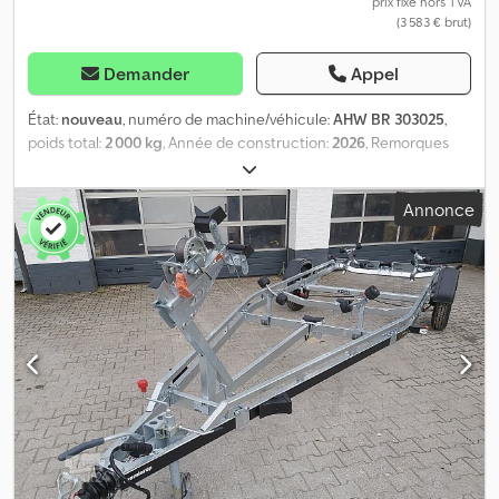
prix fixe hors TVA
(3 583 € brut)
Demander
Appel
État:
nouveau
, numéro de machine/véhicule:
AHW BR 303025
,
poids total:
2 000 kg
, Année de construction:
2026
, Remorques
AnhängerWirtz : découvrez notre offre en ligne et achetez dès
maintenant ! Remorques pour bateaux de la marque Brenderup.
Annonce
Remorque pour bateaux 2000 kg Premium 242000B SR, pour
bateaux jusqu'à 24 pieds (650 cm de longueur), 2000 kg de masse
en charge autorisée, essieu tandem réglable, freinage par inertie,
rouleaux de qualité supérieure, support de treuil et roue de
support/ailes en plastique noir, le tout à un prix promotionnel
pour les modèles disponibles pendant la période de l'offre ! Pour
les bateaux d'environ 6,50 m et d'un poids de 1500 kg. Dodpfjzl Hx
Iex Anxjkr Uniquement en ligne sur trailershop.de. Pour les
commandes par téléphone, veuillez avoir à portée de main le
numéro d'identification Scout ou une copie imprimée de cette
annonce ! 07/26 303025