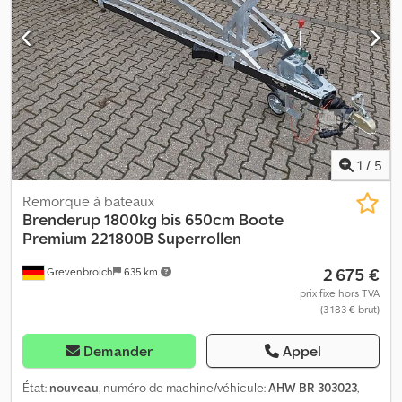
Superrollen, type 221800 B SR, pour bateaux jusqu'à 21' (640 cm
de longueur), 1800 kg, essieu unique, réglable, frein à inertie,
super-rouleaux, support pour treuil, roue de support, châssis
conçu pour une vitesse de 100 km/h inclus. Offre en ligne.
Djdpfxozl Hxzj Anxokr Ventes et prise de commandes par
téléphone aux heures suivantes : du lundi au vendredi, de 8h00 à
12h30 et de 14h00 à 18h00. Ou 24 heures sur 24 via notre
boutique en ligne. Droit d'auteur – protection de la marque 07/26
303023+100.
1
/
5
Remorque à bateaux
Brenderup
1800kg bis 650cm Boote
Premium 221800B Superrollen
2 675 €
Grevenbroich
635 km
prix fixe hors TVA
(3 183 € brut)
Demander
Appel
État:
nouveau
, numéro de machine/véhicule:
AHW BR 303023
,