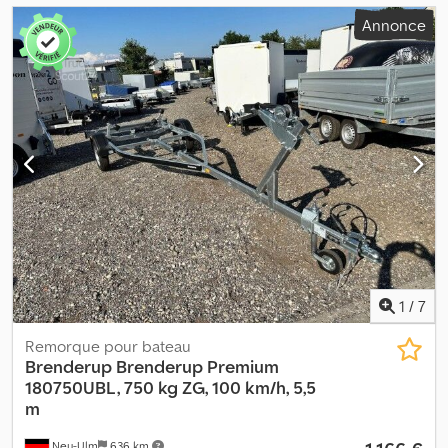
Annonce
1
/
7
Remorque pour bateau
Brenderup
Brenderup Premium
180750UBL, 750 kg ZG, 100 km/h, 5,5
m
Neu-Ulm
636 km