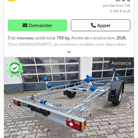
prix fixe hors TVA
(1 160 € brut)
Demander
Appel
État:
nouveau
, poids total:
750 kg
, Année de construction:
2026
,
Chez ANHÄNGERWIRTZ, de nombreux modèles sont disponibles
en ligne. Achetez facilement et à toute heure sur trailershop – à
retirer vous-même ou à faire livrer. Le marché de retrait en ligne
Annonce
pour votre nouvelle remorque propose des marques renommées
: plus de 850 remorques neuves en stock, plus de 130 remorques
d’occasion en permanence disponibles. Exemple sans
engagement : ici avec homologation 100 km/h – n'hésitez pas tant
que le stock dure ! Remorque bateau à moteur / bateau
pneumatique avec coque rigide, 750 kg, châssis mon essieu,
cadre V en acier galvanisé à chaud, dimensions 310-550 x 115 x 140
cm. Éclairage amovible, prise 7 broches. Accessoires inclus : 2
rouleaux de quille bleus, butée de quille et 2 doubles rouleaux
latéraux bleus réglables comme supports, treuil à sangle avec
crochet, roue jockey 48 mm... Cet article est uniquement
commandable en ligne ! Livraison partiellement assemblée, prêt à