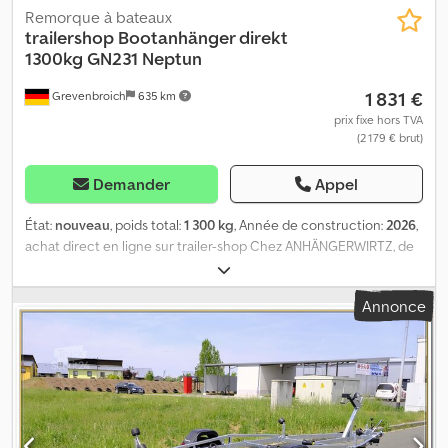
Remorque à bateaux
trailershop
Bootanhänger direkt
1300kg GN231 Neptun
1 831 €
Grevenbroich
635 km
prix fixe hors TVA
(2 179 € brut)
Demander
Appel
État:
nouveau
, poids total:
1 300 kg
, Année de construction:
2026
,
achat direct en ligne sur trailer-shop Chez ANHÄNGERWIRTZ, de
nombreux modèles disponibles en ligne Dkedpoy U E Uvjfx Anxer
Achetez facilement en ligne, 24h/24 et 7j/7 Retirez vous-même ou
Annonce
faites-vous livrer. Le marché en ligne pour retirer votre nouvelle
remorque propose de grandes marques ! Plus de 850 remorques
neuves en stock Plus de 130 remorques d'occasion constamment
disponibles. Exemple sans engagement : Prix neuf et modèle 2026
disponible en ligne Remorque bateau Neptun Navy GN 231 1300
avec treuil neuf, 1300 kg Remorque bateau GN 231 1300 POUR
BATEAUX JUSQU'À 20 pieds jusqu'à 600 cm de longueur, PTAC