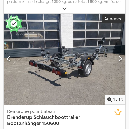
poids maximal de charge:
1 350 kg
, poids total:
1 800 kg
, Année de
construction:
2025
, ACHETEZ MAINTENANT l’offre en ligne
d’ANHÄNGERWIRTZ Dksdpfxezl Hxue Anxsr Remorques pour
Annonce
bateaux de la marque Brenderup PRIX SPÉCIAL pour les modèles
disponibles ! Exemple non contraignant : Remorque pour bateaux
Brenderup Premium 221800 B SR 1800, rouleaux Super, pour
bateaux d’environ 6,40 m et d’un poids de 1350 kg, essieu unique
de 1800 kg, frein à inertie réglable, rouleaux Super, support de
treuil, roue de support. À commander uniquement via notre
boutique en ligne. Veuillez avoir à disposition le numéro
d’identification Scout ou une copie de cette annonce ! 26/07
303023
1
/
13
Remorque pour bateau
Brenderup
Schlauchboottrailer
Bootanhänger 150600