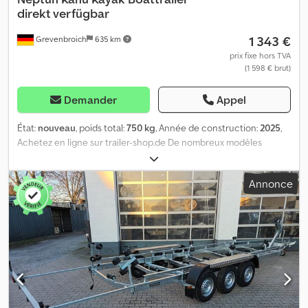
direkt verfügbar
1 343 €
Grevenbroich
635 km
prix fixe hors TVA
(1 598 € brut)
Demander
Appel
État:
nouveau
, poids total:
750 kg
, Année de construction:
2025
,
Achetez en ligne sur trailer-shop.de De nombreux modèles
disponibles en ligne chez ANHÄNGERWIRTZ. Achetez facilement
et à toute heure, 24 heures sur 24, 7 jours sur 7. Vous pouvez venir
Annonce
le chercher vous-même ou vous le faire livrer. Le marché en ligne
pour votre nouvelle remorque propose des marques de qualité !
Plus de 850 nouvelles remorques en stock. Plus de 130
remorques d’occasion en offre permanente. Exemple sans
engagement : Remorque pour bateau Boattrailer Neptun NAVY
N7-17 KY pour canoë, kayak, planche de SUP, châssis 750 kg.
Remorque pour canoë, kayak, planche de SUP, 750 kg, châssis à
un essieu, cadre en acier en forme de V, galvanisé à chaud, 310-
550 x 115 x 140 cm, éclairage amovible, connecteur 7 pôles.