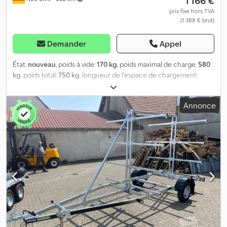
1 166 €
prix fixe hors TVA
(1 388 € brut)
Demander
Appel
État:
nouveau
, poids à vide:
170 kg
, poids maximal de charge:
580
kg
, poids total:
750 kg
, longueur de l'espace de chargement:
5 500 mm
, largeur de l’espace de chargement:
1 890 mm
,
couleur:
autre
, largeur de travail:
1 890 mm
, Équipement:
treuil à
Annonce
câble
, Fabricant : Brenderup Type : Remorque à bateau Basic
180750UBL, Basic 750 Poids total autorisé : 750 kg, non freiné
Charge utile : 580 kg Poids à vide : 170 kg Pour bateaux d’une
longueur maximale de 5,5 m / 18 pieds et d’une largeur de 1,89 m
Pneumatiques : 13 pouces Inclus : treuil à câble avec support de
treuil, certificat de 100 km/h Équipé de 2 roues doubles réglables
et de 3 roues de quille. Cela permet un soutien parfait du bateau.
Remorque à bateau non freinée pour bateaux jusqu’à 16 pieds. La
remorque est équipée d’un système de rouleaux parfaitement
fonctionnel, ce qui facilite l’embarquement et le débarquement
du bateau. La remorque est équipée d’un essieu robuste. Le
châssis est galvanisé à chaud et offre une protection maximale