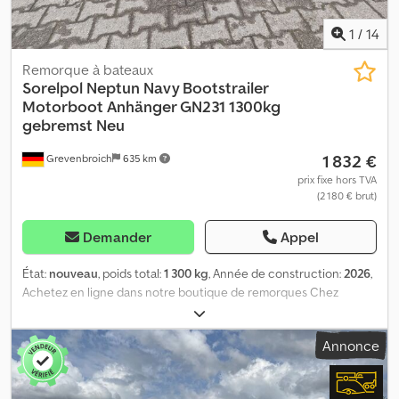
rouler. Commandes par téléphone du lundi au vendredi, ou
24h/24 sur notre trailershop. Droits d’auteur - Protection des
1
/
14
marques 05/26 GN034 Dedey N Nwkopfx Anxskr
Remorque à bateaux
Sorelpol
Neptun Navy Bootstrailer
Motorboot Anhänger GN231 1300kg
gebremst Neu
1 832 €
Grevenbroich
635 km
prix fixe hors TVA
(2 180 € brut)
Demander
Appel
État:
nouveau
, poids total:
1 300 kg
, Année de construction:
2026
,
Achetez en ligne dans notre boutique de remorques Chez
ANHÄNGERWIRTZ, de nombreux modèles disponibles en ligne
Achetez facilement et à toute heure, 24h/24 et 7j/7 Retrait sur
Annonce
place ou livraison possible. Le marché en ligne pour votre
nouvelle remorque propose des marques de qualité ! Plus de 850
remorques neuves en stock Plus de 130 remorques d’occasion