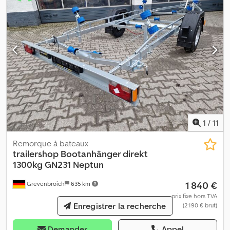
1
/
11
Remorque à bateaux
trailershop
Bootanhänger direkt
1300kg GN231 Neptun
1 840 €
Grevenbroich
635 km
prix fixe hors TVA
Enregistrer la recherche
(2 190 € brut)
Demander
Appel