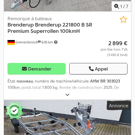
1
/
7
Remorque à bateaux
Brenderup
Brenderup 221800 B SR
Premium Superrollen 100kmH
2 899 €
Grevenbroich
635 km
prix fixe hors TVA
(3 450 € brut)
Demander
Appel
État:
nouveau
, numéro de machine/véhicule:
AHW BR 303023
100km
, poids total:
1 800 kg
, Année de construction:
2025
, De
nombreux modèles disponibles en ligne chez ANHÄNGERWIRTZ.
Achetez facilement en ligne, 24 heures sur 24. Vous pouvez venir
Annonce
chercher votre remorque vous-même ou vous la faire livrer. Notre
point de vente propose un large choix de remorques neuves de
grandes marques ! Plus de 800 remorques neuves en stock. Plus
de 130 remorques d'occasion en permanence disponibles.
Exemple à titre indicatif : remorque pour bateau, modèle