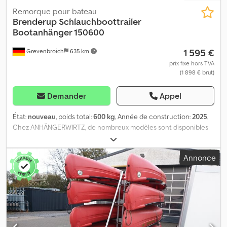
Remorque pour bateau
Brenderup
Schlauchboottrailer
Bootanhänger 150600
1 595 €
Grevenbroich
635 km
prix fixe hors TVA
(1 898 € brut)
Demander
Appel
État:
nouveau
, poids total:
600 kg
, Année de construction:
2025
,
Chez ANHÄNGERWIRTZ, de nombreux modèles sont disponibles
en ligne. Achetez facilement et à tout moment sur trailer-shop.
Vous pouvez venir chercher votre remorque vous-même ou vous
Annonce
la faire livrer. Le marché en ligne pour votre nouvelle remorque
propose des marques de qualité ! Plus de 850 nouvelles
remorques en stock sur place. Dsdpfx Ajzl Hylenxokr Plus de 130
remorques d'occasion disponibles en permanence. Exemple sans
engagement : vente de stock à prix réduit – Remorque pour
bateau de 600 kg, châssis à un essieu. Remorque pour bateau
pneumatique, châssis à un essieu de 600 kg de PTAC,