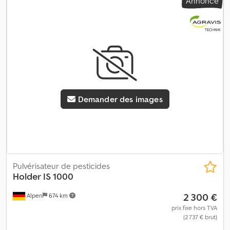
Annonce
32 m. (Nouvelle flèche, 2017). Équipé d’un terminal de
pulvérisation Topcon de Thorsens Technik, installé en 2023, avec
direction automatique et contrôle des sections. Contrôle
automatique de la flèche. Réservoir de 4 100 l, châssis à
suspension avec transmission intégrale et quatre roues
directrices. Monté avec des pneus Ceat Farmax R 65 540/65R38
presque neufs. Programme automatique de remplissage et de
nettoyage. Lieu de stockage : chez le client. Dedpfx Acozp Ti
Usnekr
Demander des images
Pulvérisateur de pesticides
Holder
IS 1000
2 300 €
Alpen
674 km
prix fixe hors TVA
(2 737 € brut)