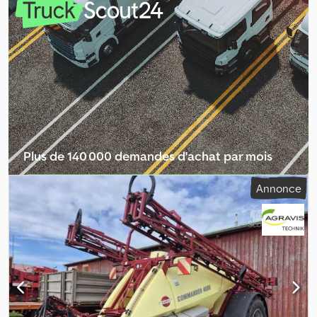
repliage hydraulique, compensation d’inclinaison, patte/roue de
stabilisation, système de rinçage, réservoir d’eau, demi-largeurs
(8x), repliage unilatéral droite/gauche, raccord d’aspiration,
indicateur de niveau électronique, compartiment de rangement,
direction automatique des bras d’essieu, point d’attelage
supérieur (œil) _____Réservoir de 4 400 litres, largeur de travail de
24 m, triple rangée de buses, direction, réservoir d’eau claire,
système de rinçage, timon supérieur, arbre de transmission,
panneau de commande, lieu de stockage : chez le client. Djdpfx
Acjzdgrasnekr
Plus de 140 000 demandes d'achat par mois
Sélectionner le pack revendeur
Annonce