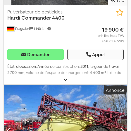
Pulvérisateur de pesticides
Hardi
Commander 4400
19 900 €
Pragsdorf
1 140 km
prix fixe hors TVA
(23 681 € brut)
Demander
Appel
État:
d'occasion
, Année de construction:
2011
, largeur de travail:
2 700 mm
, volume de l'espace de chargement:
4 400 m³
, taille du
pneu avant:
18.4R38
, Équipement:
frein à air comprimé,
ordinateur de bord, éclairage
, Pneumatiques (avant) : 18,4R38,
Annonce
repliage hydraulique, moniteur de performance, terminal de
commande, stabilisateur/roue de stabilisation, système d’injection,
réservoir d’eau, modèle monessieux, sections partielles (9x),
repliage unilatéral droite/gauche, régulation du débit en fonction
de la vitesse, raccord d’aspiration, circuit des buses de bordure,
indicateur électronique du niveau de remplissage, système de
contrôle automatique des sections GPS (Section Control),