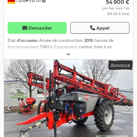
54 900 €
Calbe
938 km
prix fixe hors TVA
(65 331 € brut)
Demander
Appel
État:
d'occasion
, Année de construction:
2016
, heures de
fonctionnement:
7 661 h
, Équipement:
cabine, frein à air
comprimé
, ROGATOR 655 0010 Pulvérisateur automoteur
Rogator 655, d'occasion, de marque AGCO 0020 Cabine,
Annonce
climatisation, ventilation, chauffage 0030 2 terminaux Vario de
10,4 pouces 0040 Siège à suspension pneumatique, réglage du
volant 0050 Radio, caméra de recul 0060 Phares de travail avant
et arrière 0070 Feux clignotants à 360 degrés 0080 Barre de
pulvérisation en aluminium de 30 m 0090 Pliable hydrauliquement
0100 Système de guidage de la hauteur de la barre OptiSonic
0110 Réservoir de produit de 6 000 litres Dkjdpezr Sl Hefx Acner
0120 Réservoir d'eau claire 0130 Système de rinçage 0140
Nettoyage extérieur à l'air comprimé, à l'arrière 0150 Nettoyage
extérieur à l'eau, à l'arrière 0160 Réglage hydraulique de la largeur
de voie 0170 Attelage automatique Pneumatiques : 480 / 80 R50
0190 Contrôle technique du pulvérisateur valable jusqu'au