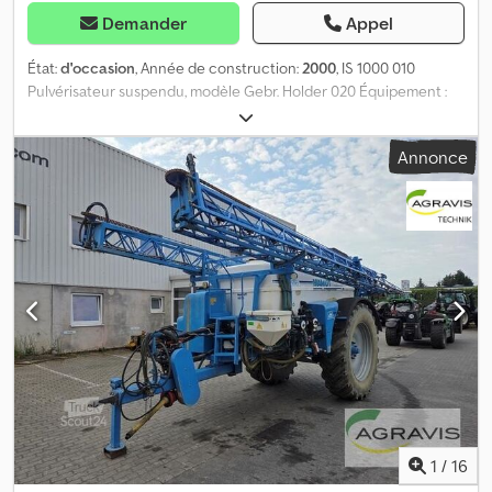
Demander
Appel
État:
d'occasion
, Année de construction:
2000
, IS 1000 010
Pulvérisateur suspendu, modèle Gebr. Holder 020 Équipement :
030 Barre de pulvérisation de 15 m 040 5 sections de pulvérisation
050 Dispositif d’enroulement Dkedpfoziq Nxsx Acnjr 060 Arbre de
Annonce
transmission à cardan
1
/
16