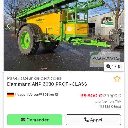
500 l 0110 Pneus 520/70 R38 0120 Voie 2,25 m
1
/
18
Pulvérisateur de pesticides
Dammann
ANP 6030 PROFI-CLASS
99 900 €
Meppen-Versen
806 km
129 900 €
prix fixe hors TVA
(118 881 € brut)
Demander
Appel