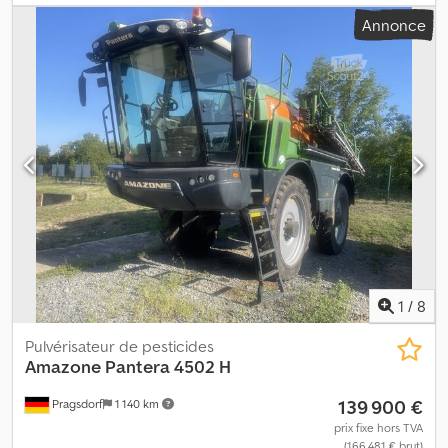
Pneumatiques (avant) : 520/85R38, voie : 1,85 m, repliement
Annonce
hydraulique, largeur de travail partielle (9 x) : 7 000 ha,
entraînement par prise de force, porte-buses à 3 rangées,
terminal de commande AMATRON 3, ISOBUS, récepteur GPS.
Pneumatiques 520/85 R38, voie 1,85 m, direction mécanique des
éléments de travail, lieu de stockage : chez le client.
Djdszrrbuopfx Acnokr
1
/
8
Pulvérisateur de pesticides
Amazone
Pantera 4502 H
139 900 €
Pragsdorf
1 140 km
prix fixe hors TVA
(166 481 € brut)