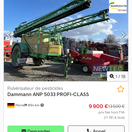
buses manuel triple tous les 50 cm Dodpfx Acoyfx Ehenskr (0080)
Terminal Comfort avec joystick (0090) Sans antenne (0100)
Contrôle technique phytosanitaire (TÜV) valable jusqu'en 2025
1
/
18
Pulvérisateur de pesticides
Dammann
ANP 5033 PROFI-CLASS
9 900 €
Peine
894 km
13 500 €
prix fixe hors TVA
(11 781 € brut)
Demander
Appel