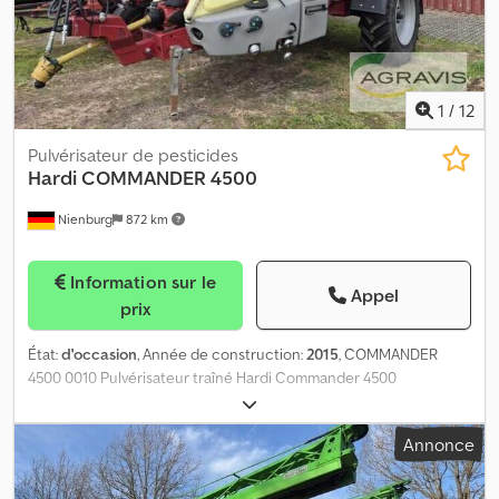
1
/
12
Pulvérisateur de pesticides
Hardi
COMMANDER 4500
Nienburg
872 km
Information sur le
Appel
prix
État:
d'occasion
, Année de construction:
2015
, COMMANDER
4500 0010 Pulvérisateur traîné Hardi Commander 4500
d'occasion Dksdsy E Uz Tspfx Acnor 0020 Rampe de 27,00 m 0030
13 coupures de section 0040 ISOBUS, terminal de commande HC
Annonce
8500 0050 Contrôle de sections 0060 Guidage automatique de
rampe 0070 Essieu directeur 0080 Porte-buses triple 0090
Attelage à œil de barre de traction 0100 Capacité de la cuve 4