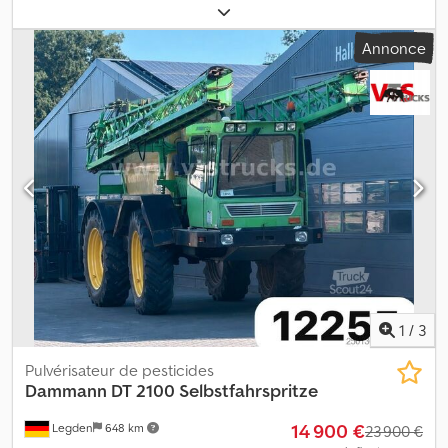
0010 Gebr Dammann automoteur 0020 entièrement remis à neuf
à l’hiver 2024 0030 Moteur et boîte de vitesses révisés 0040
Annonce
Climatisation, GPS Müller, coupure de sections, porte-buses
triples 0050 10 largeurs de section 0060 Buses commutables à 27,
24, 21 & 15 m 0070 Repliage à 27 et 21 m 0080 Pneus 340/85R48
avec crampons de 2,8 cm 0090 Voie : 2,25 m Dkjdpfx Acex R Ixcsnjr
1
/
3
Pulvérisateur de pesticides
Dammann
DT 2100 Selbstfahrspritze
14 900 €
Legden
648 km
23 900 €