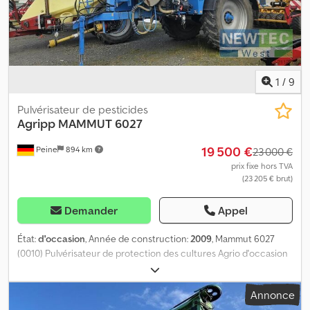
1
/
9
Pulvérisateur de pesticides
Agripp
MAMMUT 6027
19 500 €
Peine
894 km
23 000 €
prix fixe hors TVA
(23 205 € brut)
Demander
Appel
État:
d'occasion
, Année de construction:
2009
, Mammut 6027
(0010) Pulvérisateur de protection des cultures Agrio d'occasion
type IAS 6027 (0020) Capacité de la cuve : 6 000 L (0030) Largeur
de rampe : 27 m (0040) Voie : 1,80 m (0050) Pneus : 520 / 85 R 46,
Annonce
65 % (0060) Distance-Control avec 2 capteurs (0070) Porte-