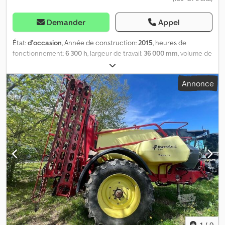
Demander
Appel
État:
d'occasion
, Année de construction:
2015
, heures de
fonctionnement:
6 300 h
, largeur de travail:
36 000 mm
, volume de
l'espace de chargement:
4 500 m³
, taille du pneu avant:
480/80R46
, taille de pneu arrière:
480/80R46
, puissance:
160 kW
Annonce
(217,54 ch)
, dimension des pneus:
480/80R46
, Équipement:
ordinateur de bord, phares supplémentaires, éclairage
,
Pneumatiques (avant) : 480/80R46, pneumatiques (arrière) :
480/80R46, heures de fonctionnement : 6300, largeur de voie :
180-240, repliement hydraulique, direction hydraulique, moniteur
de performance, terminal de commande, compensation de la
pente, système d'alimentation, réservoir d'eau, direction à quatre
roues / à quatre roues motrices, sectionnement partiel (11x),
repliement unilatéral droite/gauche, guidage automatique des
barres, régulation du débit en fonction de la vitesse, raccord
d'aspiration, tuyau d'aspiration, circuit des buses de bord,
nettoyage intérieur automatique, système de lavage extérieur,
sectionnement automatique des demi-largeurs par GPS (Section
Control), corps de buse à trois buses, conduite de circulation,
1
/
9