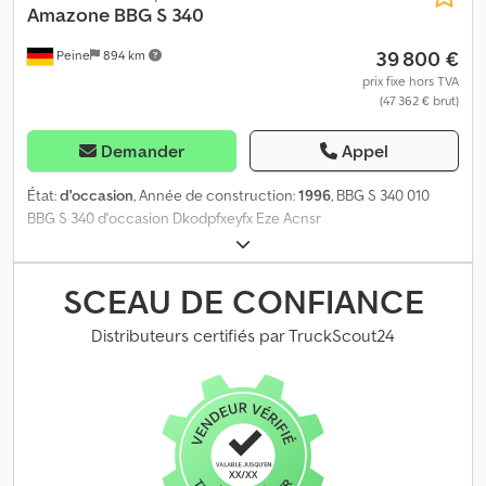
Amazone
BBG S 340
39 800 €
Peine
894 km
prix fixe hors TVA
(47 362 € brut)
Demander
Appel
État:
d'occasion
, Année de construction:
1996
, BBG S 340 010
BBG S 340 d'occasion Dkodpfxeyfx Eze Acnsr
SCEAU DE CONFIANCE
Distributeurs certifiés par TruckScout24