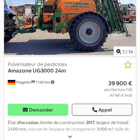
(0140) * Voie : 2,00 m
1
/
14
Pulvérisateur de pesticides
Amazone
UG3000 24m
39 900 €
Pragsdorf
1 140 km
prix fixe hors TVA
(47 481 € brut)
Demander
Appel
État:
d'occasion
, Année de construction:
2017
, largeur de travail:
2 400 mm
, volume de l'espace de chargement:
3 000 m³
, taille du
pneu avant:
520/85R38
, Équipement:
frein à air comprimé
,