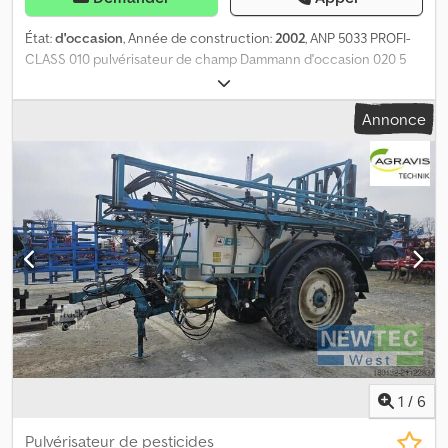
État:
d'occasion
, Année de construction:
2002
, ANP 5033 PROFI-
CLASS 010 pulvérisateur de champ Dammann d'occasion 020 5
000 l 030 rampe de 33 m 040 Timon directionnel 050 ISOBUS
Dkedpoyyfbgjfx Acnsr 060 Contrôle de distance avec 2 capteurs
Annonce
070 Pneus 520/85 R42 Conti 080 Porte-buses tandem tous les 50
cm 090 Éclairage LED de rampe
1
/
6
Pulvérisateur de pesticides