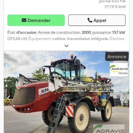
prix fixe hors TVA
(17 731 € brut)
Demander
Appel
État:
d'occasion
, Année de construction:
2000
, puissance:
157 kW
(213,46 ch)
, Équipement:
cabine, transmission intégrale
, D’autres
informations et photos seront disponibles prochainement ! Plus
de photos et de détails à suivre ! -----Numéro de véhicule
Annonce
interne : 12255 Dodow Nfb Rspfx Acnokr Sous réserve d’erreurs et
de vente entre temps.