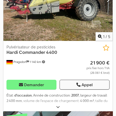
fixation supérieure (œillet), direction forcée pour les bordures
(K50), pare-saletés/ailes de protection. Réservoir : 4 400 litres,
largeur de travail : 27 m, eau claire, système d’injection, triple buse,
40 km/h, arbre de transmission, éclairage, lieu de stockage : chez
le client. Dsdpfxszdhp Hj Acnskr
1
/
5
Pulvérisateur de pesticides
Hardi
Commander 4400
21 900 €
Pragsdorf
1 140 km
prix fixe hors TVA
(26 061 € brut)
Demander
Appel
État:
d'occasion
, Année de construction:
2007
, largeur de travail:
2 400 mm
, volume de l'espace de chargement:
4 000 m³
, taille du
pneu avant:
20.8R38
, Équipement:
frein à air comprimé,
ordinateur de bord, éclairage
, Pneumatiques (avant) : 20.8R38,