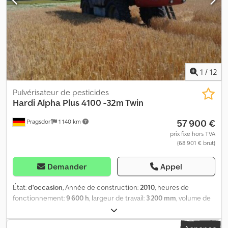
1
/
12
Pulvérisateur de pesticides
Hardi
Alpha Plus 4100 -32m Twin
57 900 €
Pragsdorf
1 140 km
prix fixe hors TVA
(68 901 € brut)
Demander
Appel
État:
d'occasion
, Année de construction:
2010
, heures de
fonctionnement:
9 600 h
, largeur de travail:
3 200 mm
, volume de
l'espace de chargement:
4 100 m³
, Heures de fonctionnement :
9 600. Hardi Alpha Plus 4100 Easy Drive avec flèche double de