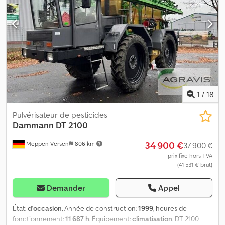
Ajylqv Socner 0120 Pneus : 460/85 R38
1
/
18
Pulvérisateur de pesticides
Dammann
DT 2100
34 900 €
Meppen-Versen
806 km
37 900 €
prix fixe hors TVA
(41 531 € brut)
Demander
Appel
État:
d'occasion
, Année de construction:
1999
, heures de
fonctionnement:
11 687 h
, Équipement:
climatisation
, DT 2100