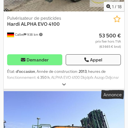
1
/
18
Pulvérisateur de pesticides
Hardi
ALPHA EVO 4100
53 500 €
Calbe
938 km
prix fixe hors TVA
(63 665 € brut)
Demander
Appel
État:
d'occasion
, Année de construction:
2013
, heures de
fonctionnement:
4 350 h
, ALPHA EVO 4100 Dkjdpfx Aszqp Ddjcnsr
(0020) Pulvérisateur automoteur pour la protection des cultures
(0030) * Barre de pulvérisation en aluminium de 30 m (0040) *
Annonce
Système de rinçage des injecteurs (0050) * Suspension du
châssis (0060) * Réservoir d'eau propre (0070) * Pilotage
automatique (0080) * Projecteurs de travail (0090) * Barre en
aluminium (0100) * Guidage automatique de la hauteur de la
barre (0110) * Système de lavage et de remplissage automatiques
(0120) * Pneumatiques 300/95 R 46 (0130) * Nettoyage extérieur