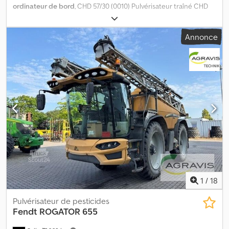
ordinateur de bord
, CHD 57/30 (0010) Pulvérisateur traîné CHD
57/30 d'occasion Dksdpfsyyrmpox Acnsr (0020) Contrôle
technique pulvérisateur valable jusqu'en 2027 (0030)
Annonce
Compensation de dévers (0040) Largeur de travail 30 m (0040)
Porte-buse simple (0050) Installation d'éclairage (0060)
Entraînement par prise de force (PDF) (0070) Système de lavage
extérieur (0080) Double pompe (0090) Ordinateur de bord Uni
Control S (0100) Attelage inférieur K80 (0110) Trémie
d'incorporation
1
/
18
Pulvérisateur de pesticides
Fendt
ROGATOR 655