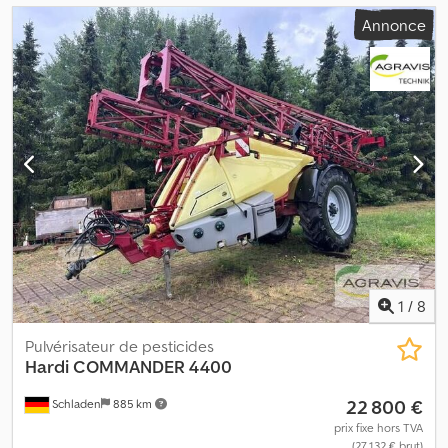
Annonce
1
/
8
Pulvérisateur de pesticides
Hardi
COMMANDER 4400
22 800 €
Schladen
885 km
prix fixe hors TVA
(27 132 € brut)