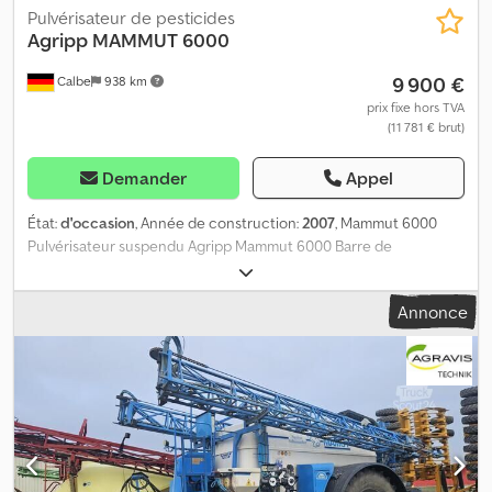
Pulvérisateur de pesticides
Agripp
MAMMUT 6000
9 900 €
Calbe
938 km
prix fixe hors TVA
(11 781 € brut)
Demander
Appel
État:
d'occasion
, Année de construction:
2007
, Mammut 6000
Pulvérisateur suspendu Agripp Mammut 6000 Barre de
pulvérisation de 30 mètres Dkodpozmknvefx Acner 40 km/h,
année de fabrication 2007
Annonce