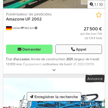
1
/
10
Pulvérisateur de pesticides
Amazone
UF 2002
27 500 €
Uelzen
962 km
prix fixe hors TVA
(32 725 € brut)
Demander
Appel
État:
d'occasion
, Année de construction:
2021
, largeur de travail:
12 000 mm
, Équipement:
ordinateur de bord
, UF 2002 (0010)
Pulvérisateur porté d’occasion AMAZONE UF 2002 (0020)
Éclairage arrière (0030) Volume réel de la cuve 2 100 litres (0040)
Annonce
Réservoir d’eau de rinçage 200 litres (0050) Incorporateur (0060)
Équipement de pompe 300 l/min (0070) Arbre à cardan
Walterscheid 1 3/8" 6 cannelures (0080) Ordinateur AmaSpray+
pour 5 tronçons (0090) Câble de connexion batterie, prise 3
Enregistrer la recherche
broches (0100) Câble de signal 7 broches avec commutateur
(0110) Débitmètre 10-200 l/min (0120) Rampe de pulvérisation 12 m