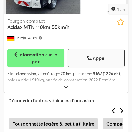
1
/
4
Fourgon compact
Addax
MTN 110km 55km/h
Prüm
543 km
Information sur le
Appel
prix
État:
d'occasion
, kilométrage:
70 km
, puissance:
9 kW (12,24 ch)
,
poids à vide:
1 910 kg
, Année de construction:
2022
, Première
immatriculation : 25.07.2023 Équipement de base : - Batterie
lithium-fer-phosphate ultra haute performance avec chauffage
intégré - Diagnostic véhicule 4G avec assistance technique -
Découvrir d'autres véhicules d'occasion
Système AVAS - Chauffage du pare-brise - Cabine fermée avec
portes vitrées - Volant à gauche - Couleur standard blanc (RAL
9010) - Pneus toutes saisons - Homologation route N1 - Chargeur
220V 16A (temps de charge max. 6,5 heures) Équipements
s
Fourgonnette légère & petit utilitaire
Compacteu
spéciaux : - Batterie : 72V LiFePO4 (14 400 Wh), autonomie*132 km