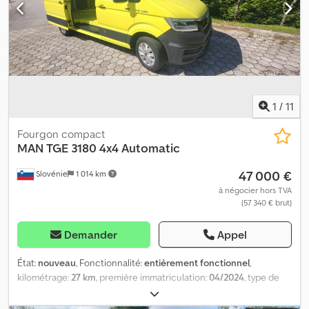
1
/
11
Fourgon compact
MAN
TGE 3180 4x4 Automatic
47 000 €
Slovénie
1 014 km
à négocier hors TVA
(57 340 € brut)
Demander
Appel
État:
nouveau
, Fonctionnalité:
entièrement fonctionnel
,
kilométrage:
27 km
, première immatriculation:
04/2024
, type de
carburant:
diesel
, carburant:
diesel
, couleur:
jaune
, type
d'engrenage:
automatique
, nombre de sièges:
2
, longueur totale: