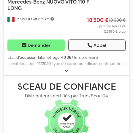
Mercedes-Benz
NUOVO VITO 110 F
LONG
18 500 €
Perugia (PG)
875 km
19 000 €
prix fixe hors TVA
(22 570 € brut)
Demander
Appel
État:
d'occasion
, kilométrage:
40 067 km
, première
immatriculation:
11/2020
, type de carburant:
diesel
, configuration
d'essieux:
4x2
, couleur:
rouge
, type d'engrenage:
mécanique
,
classe d'émission:
Euro 6
, suspension:
acier
, nombre de sièges:
3
,
Équipement:
climatisation, direction assistée
, Les présentes
SCEAU DE CONFIANCE
informations ne constituent pas un élément contractuel.
Dwedpeuu Ul Uofx Aqrja
Distributeurs certifiés par TruckScout24