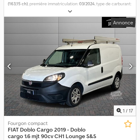
(163,15 ch)
, première immatriculation:
03/2024
, type de carburant:
diesel
, poids maximal de charge:
7 kg
, configuration d'essieux:
4x2
,
couleur:
blanc
, type d'engrenage:
mécanique
, classe d'émission:
Annonce
Euro 6
, suspension:
acier
, nombre de sièges:
3
, Équipement:
climatisation, direction assistée
, Les présentes informations ne
constituent pas un élément contractuel. Dwjdpfjy Tmdpsx Aqroa
1
/
17
Fourgon compact
FIAT
Doblo Cargo 2019 - Doblo
cargo 1.6 mjt 90cv CH1 Lounge S&S