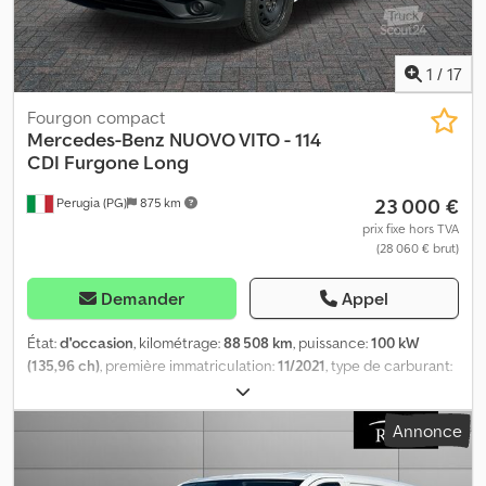
1
/
17
Fourgon compact
Mercedes-Benz
NUOVO VITO - 114
CDI Furgone Long
23 000 €
Perugia (PG)
875 km
prix fixe hors TVA
(28 060 € brut)
Demander
Appel
État:
d'occasion
, kilométrage:
88 508 km
, puissance:
100 kW
(135,96 ch)
, première immatriculation:
11/2021
, type de carburant:
diesel
, configuration d'essieux:
4x2
, couleur:
blanc
, type
d'engrenage:
automatique
, classe d'émission:
Euro 6
, suspension:
Annonce
acier
, nombre de sièges:
3
, Équipement:
climatisation, direction
assistée
, Les présentes informations ne constituent pas un
élément contractuel. Dwedpfx Asxdtp Rjqroa