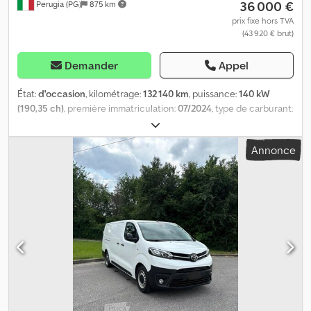
36 000 €
Perugia (PG)
875 km
prix fixe hors TVA
(43 920 € brut)
Demander
Appel
État:
d'occasion
, kilométrage:
132 140 km
, puissance:
140 kW
(190,35 ch)
, première immatriculation:
07/2024
, type de carburant:
diesel
, poids maximal de charge:
795 kg
, configuration d'essieux:
4x2
, type d'engrenage:
automatique
, classe d'émission:
Euro 6
,
Annonce
suspension:
acier
, nombre de sièges:
2
, Équipement:
climatisation, direction assistée
, Les présentes informations ne
constituent pas un élément contractuel. Dwedpfxszhcwro Aqroa