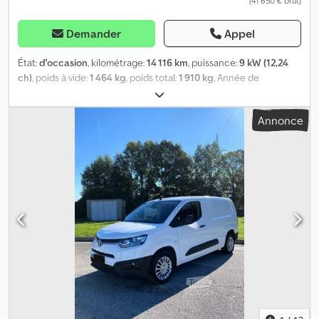
(41 650 € brut)
Demander
Appel
État:
d'occasion
, kilométrage:
14 116 km
, puissance:
9 kW (12,24
ch)
, poids à vide:
1 464 kg
, poids total:
1 910 kg
, Année de
construction:
2021
, poids en ordre de marche:
1 910 kg
, Première
immatriculation : 16.02.2021. Équipement de série : - Batterie
Annonce
lithium-fer-phosphate à très hautes performances, incluant le
système de chauffage de la batterie. - Système d’alerte sonore
pour véhicules (AVAS). - Protection des piétons. - Chauffage du
pare-brise. - Cabine fermée avec portes en verre et une fenêtre
coulissante de chaque côté. - Volant à gauche. - Couleur
standard : blanc (RAL 9010). - Pneus toutes saisons. -
Homologation routière N1. Dodpfx Aqelb Rt Ierswa - Chargeur
220 V, 16 A (temps de charge maximum : 6,5 heures). Équipement
spécial : - Batterie : 72 V LiFePO4 (14 400 Wh).