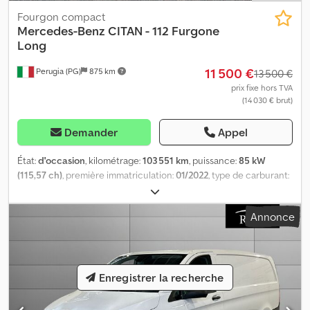
Fourgon compact
Mercedes-Benz
CITAN - 112 Furgone
Long
11 500 €
Perugia (PG)
875 km
13 500 €
prix fixe hors TVA
(14 030 € brut)
Demander
Appel
État:
d'occasion
, kilométrage:
103 551 km
, puissance:
85 kW
(115,57 ch)
, première immatriculation:
01/2022
, type de carburant:
diesel
, poids maximal de charge:
438 kg
, configuration d'essieux:
4x2
, couleur:
blanc
, type d'engrenage:
mécanique
, classe
Annonce
d'émission:
Euro 6
, suspension:
acier
, nombre de sièges:
2
,
Équipement:
climatisation, direction assistée
, Les présentes
informations ne constituent pas un élément contractuel.
Dodpfevii Ikox Aqrswa
Enregistrer la recherche