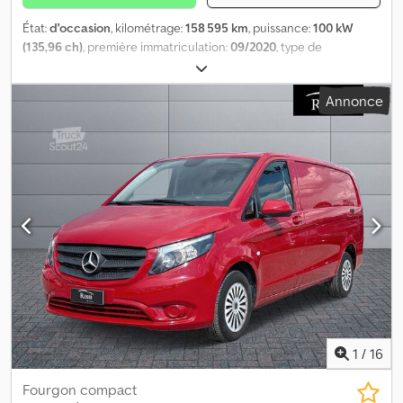
État:
d'occasion
, kilométrage:
158 595 km
, puissance:
100 kW
(135,96 ch)
, première immatriculation:
09/2020
, type de
carburant:
diesel
, poids maximal de charge:
803 kg
, configuration
d'essieux:
4x2
, couleur:
blanc
, type d'engrenage:
automatique
,
Annonce
classe d'émission:
Euro 6
, suspension:
acier
, nombre de sièges:
3
,
Équipement:
climatisation
, Les présentes informations ne
constituent pas un élément contractuel. Dwedpfx Aqjxlu Rlerja
1
/
16
Fourgon compact