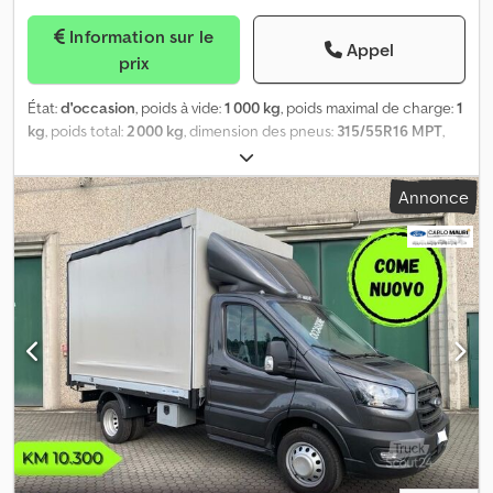
Information sur le
Appel
prix
État:
d'occasion
, poids à vide:
1 000 kg
, poids maximal de charge:
1
kg
, poids total:
2 000 kg
, dimension des pneus:
315/55R16 MPT
,
état des pneus:
100 pourcentage
, Année de construction:
2023
,
heures de fonctionnement:
200 h
, taille du pneu avant:
315/55R16
Annonce
MPT | 100%
, taille de pneu arrière:
315/55R16 MPT | 100%
, poids
en ordre de marche:
2 000 kg
, vitesse maximale:
50 km/h
,
Pneumatiques (avant): 315/55R16 MPT, Pneumatiques (arrière):
315/55R16 MPT, Heures de fonctionnement: 200, Vitesses avant: 1,
Vitesses arrière: 1, Adapté pour (modèle): Unimog, camion,
Première immatriculation: 2023_____Goupil G 4 véhicule
électrique à louer. 50 km/h, benne basculante, chauffage
stationnaire Webasto, batterie lithium 13,8 kWh, charge utile env.
1.000 kg. Livraison gratuite dans un rayon de 100 kilomètres.
Adresse de retrait: Donaustrasse 10, 94491 Hengersberg. Détails
sur demande. Lieu de stockage: 93095 Hagelstadt. Dodjqkb A
Ispfx Aqrowa