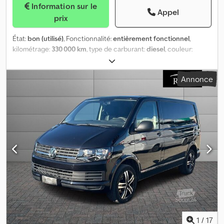
Information sur le
Appel
prix
État:
bon (utilisé)
, Fonctionnalité:
entièrement fonctionnel
,
kilométrage:
330 000 km
, type de carburant:
diesel
, couleur:
blanc
, type d'engrenage:
mécanique
, classe d'émission:
Euro 5
,
Année de construction:
2014
, Équipement:
ABS, climatisation
,
Annonce
Fourgon fermé Mercedes-Benz Citan d'occasion, première
immatriculation 2004, boîte manuelle, longueur totale 4 300 mm,
poids total 1 950 kg, charge utile 520 kg, climatisation, ABS, Euro5
B, rétroviseurs et vitres électriques, radio, 330 000 km, bon état
général. Dwodpfeuiy Najx Aqrja
1
/
17