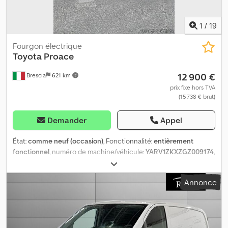
1
/
19
Fourgon électrique
Toyota
Proace
12 900 €
Brescia
621 km
prix fixe hors TVA
(15 738 € brut)
Demander
Appel
État:
comme neuf (occasion)
, Fonctionnalité:
entièrement
fonctionnel
, numéro de machine/véhicule:
YARV1ZKXZGZ009174
,
kilométrage:
88 000 km
, première immatriculation:
10/2021
, type
de carburant:
électrique
, poids maximal de charge:
927 kg
,
Annonce
dimension des pneus:
215/65 R16C 106/104T
, empattement:
3 275
mm
, carburant:
électricité
, couleur:
blanc
, type d'engrenage:
automatique
, nombre de sièges:
3
, longueur totale:
5 310 mm
,
largeur totale:
2 010 mm
, hauteur totale:
1 930 mm
, volume de
l'espace de chargement:
6 m³
, longueur de l'espace de