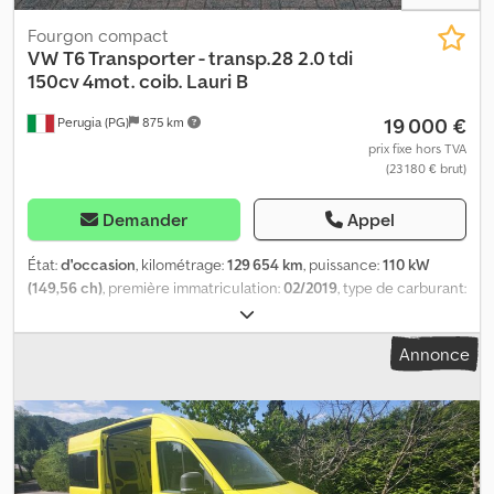
Fourgon compact
VW
T6 Transporter - transp.28 2.0 tdi
150cv 4mot. coib. Lauri B
19 000 €
Perugia (PG)
875 km
prix fixe hors TVA
(23 180 € brut)
Demander
Appel
État:
d'occasion
, kilométrage:
129 654 km
, puissance:
110 kW
(149,56 ch)
, première immatriculation:
02/2019
, type de carburant:
diesel
, poids maximal de charge:
731 kg
, configuration d'essieux:
4x2
, type d'engrenage:
mécanique
, classe d'émission:
Euro 6
,
Annonce
suspension:
acier
, nombre de sièges:
3
, Équipement:
climatisation, direction assistée
, Les présentes informations ne
constituent pas un élément contractuel. Dwodpfx Ajzrm Upeqroa