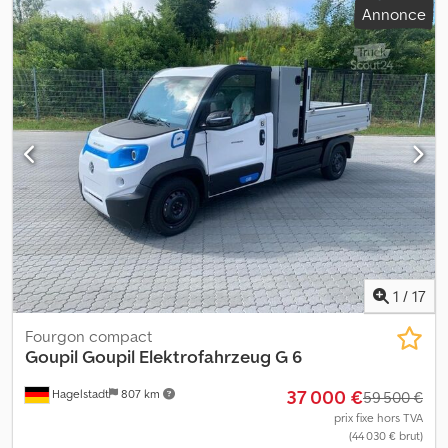
Annonce
5 986 mm
, largeur totale:
2 040 mm
, hauteur totale:
2 590 mm
,
Année de construction:
2024
, Équipement:
ABS, blocage de
différentiel, climatisation, porte coulissante, programme
électronique de stabilité (ESP), régulateur de vitesse,
régulation électrique des vitres, verrouillage centralisé
, Le
véhicule est équipé de deux portes latérales. Dodozti Nfjpfx
Aqrjwa Le véhicule est toujours garé à l’intérieur. Nous avons trois
véhicules de ce type en stock.
1
/
17
Fourgon compact
Goupil
Goupil Elektrofahrzeug G 6
37 000 €
Hagelstadt
807 km
59 500 €
prix fixe hors TVA
(44 030 € brut)