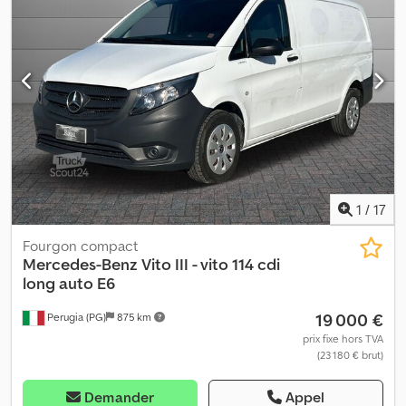
1
/
17
Fourgon compact
Mercedes-Benz
Vito III - vito 114 cdi
long auto E6
19 000 €
Perugia (PG)
875 km
prix fixe hors TVA
(23 180 € brut)
Demander
Appel