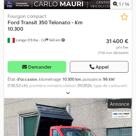
1
/
14
Fourgon compact
Ford
Transit 350 Telonato - Km
10.300
31 400 €
Lurago D'Erba - Co
545 km
prix fixe
(TVA non déclarée)
Demander
Appel
État:
d'occasion
, kilométrage:
10 300 km
, puissance:
96 kW
(130,52 ch)
, première immatriculation:
01/2024
, type de carburant:
diesel
, poids maximal de charge:
900 kg
, poids total:
3 500 kg
,
configuration d'essieux:
4x2
, type d'engrenage:
mécanique
,
Annonce
classe d'émission:
Euro 6
, nombre de sièges:
3
, longueur de
l'espace de chargement:
3 500 mm
, largeur de l’espace de
chargement:
2 200 mm
, hauteur de l'espace de chargement:
2 200 mm
, Année de construction:
2024
, - Camion d'occasion,
état impeccable - 35 quintaux en charge, roues arrière jumelées,