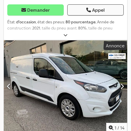
Demander
Appel
État:
d'occasion
, état des pneus:
80 pourcentage
, Année de
construction:
2021
, taille du pneu avant:
80%
, taille de pneu
arrière:
80%
, vitesse maximale:
80 km/h
, Première mise en
circulation : 2021. Nous vendons notre véhicule de démonstration
Annonce
Goupil G6 avec batterie lithium 28,8 kWh, catégorie de véhicule
N1. Autonomie (selon WLTC et en conditions réelles) jusqu’à env.
110 km. Écran couleur LCD HD, capteur de lumière et de pluie.
Chauffage électrique 5000W, direction assistée, feux LED avant
et arrière, frein régénératif, portes avec rétroviseurs électriques
réglables et rabattables, lève-vitres électriques, protection du
soubassement, attelage à boule capacité de remorquage freinée
: 1 700 kg (conforme à la réglementation routière allemande -
StVZO). Coffre à outils et de transport derrière la cabine. Radio
avec MP3 et Bluetooth, gyrophare LED, siège conducteur
chauffant, commandes des fonctions du véhicule en cabine.
Benne courte avec 3 ridelles latérales en aluminium rabattables,
rehausses grillagées pour véhicules combinés. Plus de détails sur
demande. Localisation : 93095 Hagelstadt. Dwedjqk N D Aepfx
1
/
14