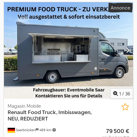
Annonce
1
/
36
Magasin Mobile
Renault
Food Truck, Imbisswagen,
NEU, REDUZIERT
79 500 €
Saarbrücken
489 km