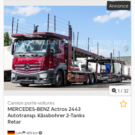
couleur:
bleu
, type d'engrenage:
automatique
, Année de
Annonce
construction:
2019
, Équipement:
ABS, chauffage de
stationnement, climatisation, système de navigation
, Portable
et WhatsApp : Fynn Jacobsen MAN TGX 22.500, modèle Metago
Pro, carrosserie Kässbohrer. Très bon état, moteur NEUF !!!,
contrôle technique valide, prêt à l'emploi immédiatement. Crjdpfx
Aszr Aktjbpof Plus d'informations sur demande.
1
/
32
Camion porte-voitures
MERCEDES-BENZ
Actros 2443
Autotransp. Kässbohrer 2-Tanks
Retar
Lahr
485 km