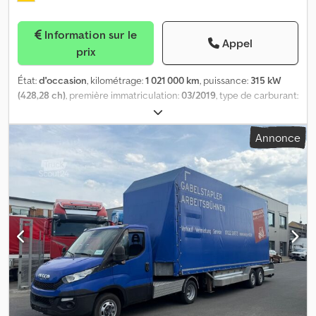
Information sur le
Appel
prix
État:
d'occasion
, kilométrage:
1 021 000 km
, puissance:
315 kW
(428,28 ch)
, première immatriculation:
03/2019
, type de carburant:
diesel
, poids total:
41 000 kg
, freins:
retardeur
, couleur:
rouge
,
type d'engrenage:
automatique
, classe d'émission:
Euro 6
,
Annonce
Équipement:
ABS, chauffage de stationnement, climatisation,
programme électronique de stabilité (ESP)
, Mercedes-Benz
Antos 2443, transporteur de véhicules, Kässbohrer, ralentisseur,
Euro 6 Pour toute demande de renseignements : 0626673 * État :
très bon * Première immatriculation : 03/2019 * Poids à vide :
13 500 kg * Poids total autorisé en charge (PTAC) : 23 000 kg
Crsdpfozqwx Nox Abpsf * Moteur : 315 kW / 430 ch * Cylindrée :
10 677 cm³ * Norme Euro : Euro 6 * Ralentisseur * ABS * ASR *
ESP * Blocage du différentiel de l’essieu arrière * AdBlue, côté
gauche * Prise de force * Hydraulique * Régulateur de vitesse
adaptatif avec assistance au freinage d’urgence * Assistant de
maintien de voie * Siège conducteur à suspension pneumatique