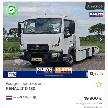
Annonce
1
/
13
Fourgon porte-voitures
RENAULT
D 180
19 900 €
Vuren
656 km
à négocier hors TVA
(24 079 € brut)