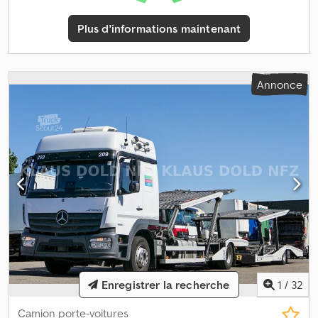
plancher : L : 8 900 mm. L : 2 530 mm. H : 1 200 mm. Rampes
hydrauliques : - longueur : 3 000 mm. - fonctionnement
Plus d'informations maintenant
hydraulique de gauche à droite. Pneus : 1 : 385/55R22,5, 80 %. 2 :
385/55R22,5, 80 %. 3 : 315/70R22,5, 60 %. 4 : 385/55R22,5, 80 %.
N° ID : 473. Les conditions générales de vente de Heinhuis
s’appliquent à toutes les annonces, offres et devis de Heinhuis,
Annonce
ainsi qu’à tous les contrats conclus par Heinhuis et aux
négociations qui les précèdent. En répondant, quelle que soit la
forme de votre réponse, vous acceptez l’applicabilité des
conditions générales de vente de Heinhuis et vous déclarez avoir
pris connaissance de celles-ci. Nos prix sont des prix nets
d’exportation. = Informations supplémentaires = Année de
fabrication : 2008. Poids à vide : 12 610 kg. Charge utile : 22 390 kg.
PTAC : 35 000 kg. = Informations sur l’entreprise = Pour plus
d’informations :
1
/
32
Enregistrer la recherche
Camion porte-voitures