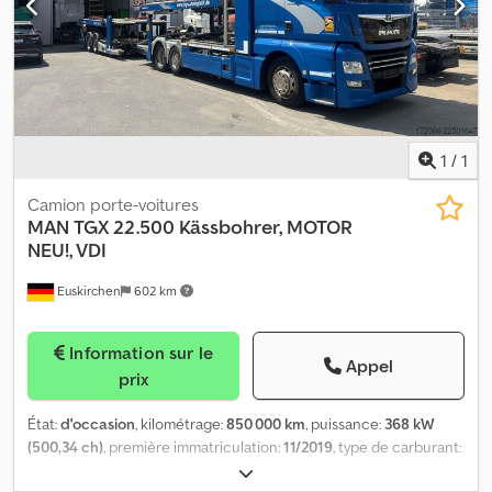
1
/
1
Camion porte-voitures
MAN
TGX 22.500 Kässbohrer, MOTOR
NEU!, VDI
Euskirchen
602 km
Information sur le
Appel
prix
État:
d'occasion
, kilométrage:
850 000 km
, puissance:
368 kW
(500,34 ch)
, première immatriculation:
11/2019
, type de carburant:
diesel
, prochaine inspection (TÜV):
01/2027
, freins:
retardeur
,