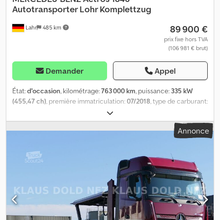
Autotransporter Lohr Komplettzug
89 900 €
Lahr
485 km
prix fixe hors TVA
(106 981 € brut)
Demander
Appel
État:
d'occasion
, kilométrage:
763 000 km
, puissance:
335 kW
(455,47 ch)
, première immatriculation:
07/2018
, type de carburant:
diesel
, poids total:
38 400 kg
, freins:
retardeur
, couleur:
rouge
,
type d'engrenage:
automatique
, classe d'émission:
Euro 6
,
Annonce
Équipement:
ABS, chauffage de stationnement, climatisation,
programme électronique de stabilité (ESP)
, Mercedes Benz
Actros 1846, transporteur de voitures Lohr, ensemble complet,
retardateur, 2 réservoirs, suspension pneumatique complète,
norme Euro 6 N° de référence pour les demandes : 0725559 *
Première immatriculation : 04.07.2018 * État : très bon * Heures
moteur : 13 172 h * Moteur : 335 kW / 460 ch * Cylindrée : 10 677
cm³ * Norme européenne : Euro 6 * Suspension : pneumatique /
pneumatique (suspension pneumatique complète) * Retardateur