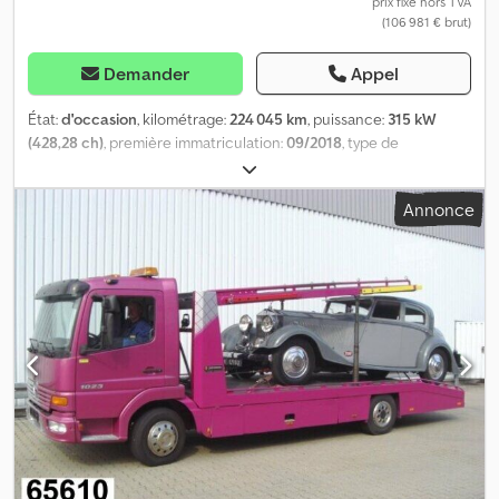
prix fixe hors TVA
(106 981 € brut)
Demander
Appel
État:
d'occasion
, kilométrage:
224 045 km
, puissance:
315 kW
(428,28 ch)
, première immatriculation:
09/2018
, type de
carburant:
diesel
, configuration d'essieux:
3 essieux
, couleur:
jaune
, type d'engrenage:
automatique
, Équipement:
chauffage
Annonce
de stationnement, climatisation
, * Volant multifonction *
Climatisation * Chauffage autonome * Couchette * Caméra de
recul * Régulateur de vitesse * Suspension pneumatique
intégrale * Carrosserie Omars Djdpfx Aswta Area Ujwa * Treuil *
Télécommande -----Numéro interne du véhicule : 11087----Sous
réserve d’erreurs et de vente intermédiaire Support WhatsApp
disponible ! Pour toute question concernant le véhicule ou pour
plus d’informations, n’hésitez pas à nous contacter facilement via
WhatsApp Whatsapp Whatsapp