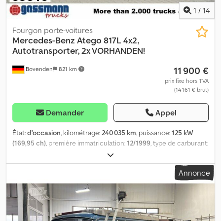
1
/
14
Fourgon porte-voitures
Mercedes-Benz
Atego 817L 4x2,
Autotransporter, 2x VORHANDEN!
11 900 €
Bovenden
821 km
prix fixe hors TVA
(14 161 € brut)
Demander
Appel
État:
d'occasion
, kilométrage:
240 035 km
, puissance:
125 kW
(169,95 ch)
, première immatriculation:
12/1999
, type de carburant:
diesel
, poids à vide:
4 720 kg
, poids maximal de charge:
2 770 kg
,
poids total:
7 490 kg
, dimension des pneus:
235/75R17.5
,
Annonce
configuration d'essieux:
4x2
, empattement:
4 150 mm
, cabine
conducteur:
cabine courte
, type d'engrenage:
mécanique
,
classe d'émission:
euro2
, suspension:
acier-air
, longueur totale:
2 360 mm
, largeur totale:
2 650 mm
, longueur de l'espace de
chargement:
5 700 mm
, largeur de l’espace de chargement:
2 320