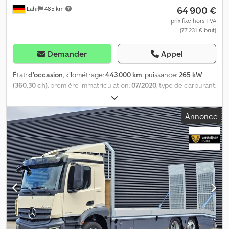
64 900 €
Lahr
485 km
prix fixe hors TVA
(77 231 € brut)
Demander
Appel
État:
d'occasion
, kilométrage:
443 000 km
, puissance:
265 kW
(360,30 ch)
, première immatriculation:
07/2020
, type de carburant:
diesel
, poids total:
18 000 kg
, configuration d'essieux:
2 essieux
,
couleur:
bleu
, type d'engrenage:
automatique
, classe d'émission:
Annonce
Euro 6
, volume de l'espace de chargement:
36 m³
, longueur de
l'espace de chargement:
7 000 mm
, largeur de l’espace de
chargement:
2 470 mm
, hauteur de l'espace de chargement:
2 120 mm
, Année de construction:
2020
, Équipement:
ABS,
chauffage de stationnement, climatisation, programme
électronique de stabilité (ESP)
, Mercedes Benz Actros 1836,
plateau avec ridelles, bâche en acier, grue Fassi F125, commande
à distance, norme Euro 6. N° de référence : 082671 * État : très
bon * Puissance : 265 kW / 360 ch * Cylindrée : 10 677 cm³ *
Norme d’émission : EURO 6 * Actros 5 * AdBlue * ABS * ASR * ESP
* Blocage de différentiel (essieu arrière) * Prise de force *