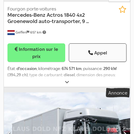
Fourgon porte-voitures
Mercedes-Benz
Actros 1840 4x2
Groenewold auto-transporter, 9 ...
Geffen
657 km
Information sur le
Appel
prix
État:
d'occasion
, kilométrage:
674 571 km
, puissance:
290 kW
(394,29 ch)
, type de carburant:
diesel
, dimension des pneus:
275/70R22.5
, configuration d'essieux:
4x2
, empattement:
5 800
mm
, carburant:
diesel
, couleur:
noir
, cabine conducteur:
cabine
Annonce
couchette
, type d'engrenage:
automatique
, classe d'émission:
Euro 6
, nombre de sièges:
2
, longueur totale:
10 100 mm
, largeur
totale:
2 550 mm
, Année de construction:
2018
, Équipement:
ABS,
climatisation, régulateur de vitesse
, Année de fabrication : 2018
Essieu avant : Dimensions des pneus : 275/70R22,5 ; directionnel ;
profondeur des sculptures à gauche : 40 % ; profondeur des
sculptures à droite : 40 % Essieu arrière : profondeur des