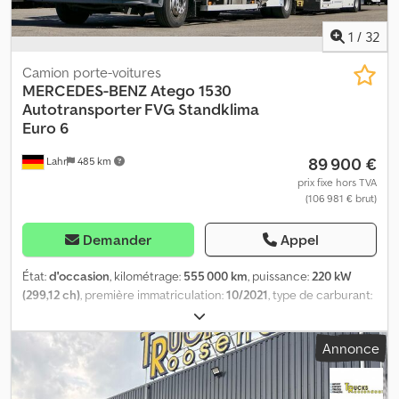
1
/
32
Camion porte-voitures
MERCEDES-BENZ
Atego 1530
Autotransporter FVG Standklima
Euro 6
89 900 €
Lahr
485 km
prix fixe hors TVA
(106 981 € brut)
Demander
Appel
État:
d'occasion
, kilométrage:
555 000 km
, puissance:
220 kW
(299,12 ch)
, première immatriculation:
10/2021
, type de carburant:
diesel
, poids total:
26 000 kg
, couleur:
blanc
, type d'engrenage:
automatique
, classe d'émission:
Euro 6
, longueur de l'espace de
Annonce
chargement:
16 700 mm
, Année de construction:
2021
,
Équipement:
ABS, chauffage de stationnement, climatisation,
programme électronique de stabilité (ESP)
, Mercedes Benz