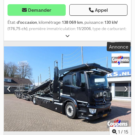
Demander
Appel
État:
d'occasion
, kilométrage:
138 069 km
, puissance:
130 kW
(176,75 ch)
, première immatriculation:
11/2006
, type de carburant:
diesel
, poids total:
7 490 kg
, couleur:
bleu
, type d'engrenage:
mécanique
, classe d'émission:
Euro 4
, nombre de sièges:
3
, *
Annonce
Carrosserie de transport auto/machines de TH Baumaschinen
Dwodey Ucrrspfx Aa Usa * Attelage à rotule (AHK) * Contrôle
technique neuf (TÜV)
1
/
15