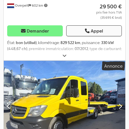
29 500 €
Overpelt
602 km
technique: bon État optique: bon
prix fixe hors TVA
(35 695 € brut)
Demander
Appel
État:
bon (utilisé)
, kilométrage:
829 522 km
, puissance:
330 kW
(448,67 ch)
, première immatriculation:
07/2012
, type de carburant:
diesel
, dimension des pneus:
355/50 R22.5
, configuration
d'essieux:
6x2
, empattement:
6 250 mm
, carburant:
diesel
, couleur:
Annonce
autre
, cabine conducteur:
cabine couchette
, type d'engrenage:
automatique
, classe d'émission:
Euro 5
, suspension:
air
, nombre
de sièges:
2
, longueur totale:
10 760 mm
, largeur totale:
2 550 mm
,
charge admissible sur essieu (essieu 1):
8 000 kg
, charge maximale
autorisée par essieu (essieu 2):
11 500 kg
, charge d'essieu
autorisée (essieu 3):
7 500 kg
, Année de construction:
2012
,
Équipement:
ABS, béquet, hayon élévateur
, = Plus d'options et
d'accessoires = - Balise(s) - Cabine de couchage - Essieu
Relevable - Feux De Route - Hayon - Lampe(s) de travail - Sper -
Spoilers - Suspension pneumatique = Plus d'informations =
Informations générales Nombre de portes: 2 Cabine: ACTROS,