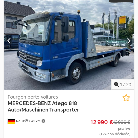
1
/
20
Fourgon porte-voitures
MERCEDES-BENZ
Atego 818
Auto/Maschinen Transporter
12 990 €
Neuss
641 km
13 990 €
prix fixe
(TVA non déclarée)