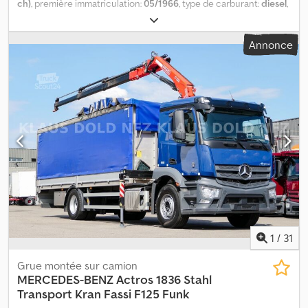
ch)
, première immatriculation:
05/1966
, type de carburant:
diesel
,
poids total:
7 490 kg
, configuration d'essieux:
4x2
, empattement:
3 200 mm
, couleur:
bleu
, cabine conducteur:
autre
, type
Annonce
d'engrenage:
mécanique
, suspension:
acier
, longueur totale:
2 300 mm
, largeur totale:
2 950 mm
, Année de construction:
1966
,
Lieu du véhicule : en cours d'acheminement / en transit,
Dodpjvhhg Nefx Aa Uowa Empattement : 3200 mm
Superstructure : porte-voitures, ancien véhicule de lutte contre
l'incendie avec moteur diesel 6 cylindres. Le véhicule est en
cours de restauration et sera transformé en porte-voitures !
Toutes les informations sont données sans garantie, car le
véhicule est en cours d'acheminement ! Lieu : A&K
INFORMATIONS SUR LES ACCESSOIRES SANS GARANTIE,
modifications, ventes intermédiaires et erreurs réservées !
1
/
31
Grue montée sur camion
MERCEDES-BENZ
Actros 1836 Stahl
Transport Kran Fassi F125 Funk