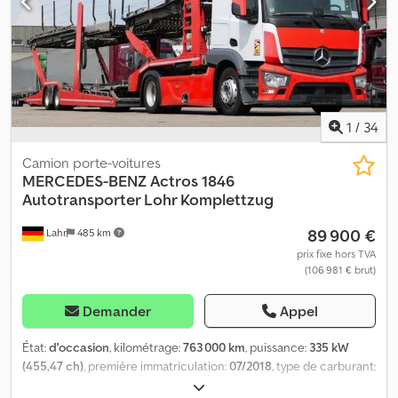
19 % de TVA Pour toute autre question, vous pouvez nous
contacter aux numéros suivants : Nous parlons : allemand, anglais,
français, polonais et… ? Erreurs de frappe, erreurs et vente
préalable réservées.
1
/
34
Camion porte-voitures
MERCEDES-BENZ
Actros 1846
Autotransporter Lohr Komplettzug
89 900 €
Lahr
485 km
prix fixe hors TVA
(106 981 € brut)
Demander
Appel
État:
d'occasion
, kilométrage:
763 000 km
, puissance:
335 kW
(455,47 ch)
, première immatriculation:
07/2018
, type de carburant:
diesel
, poids total:
38 400 kg
, freins:
retardeur
, couleur:
rouge
,