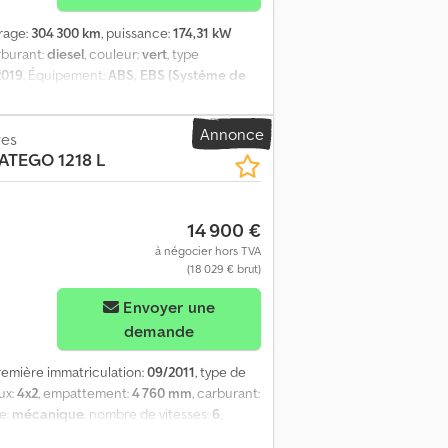
trage:
304 300 km
, puissance:
174,31 kW
rburant:
diesel
, couleur:
vert
, type
2019
, Équipement:
ABS, EBS (Système de
ection assistée, programme électronique de
jdpfx Aezribfogqsk
Annonce
res
ATEGO 1218 L
14 900 €
à négocier hors TVA
(18 029 € brut)
Envoyer une
demande
première immatriculation:
09/2011
, type de
ux:
4x2
, empattement:
4 760 mm
, carburant:
e:
mécanique
, nombre de vitesses:
6
,
ur totale:
8 900 mm
, largeur totale:
2 550