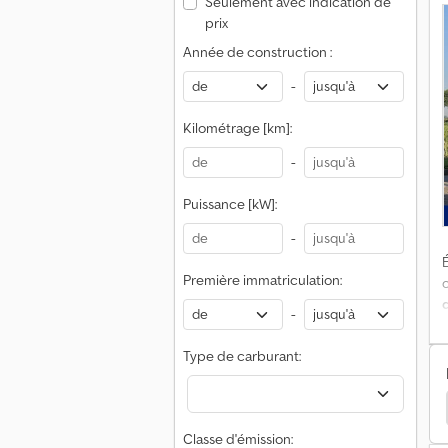
Seulement avec indication de
prix
Année de construction :
é
-
N
C
Kilométrage [km]:
l
r
b
-
V
Puissance [kW]:
-
É
A
Première immatriculation:
-
Type de carburant:
ansports Frigorifique
Kögel Transports Frigorifique
(
d
Classe d'émission: