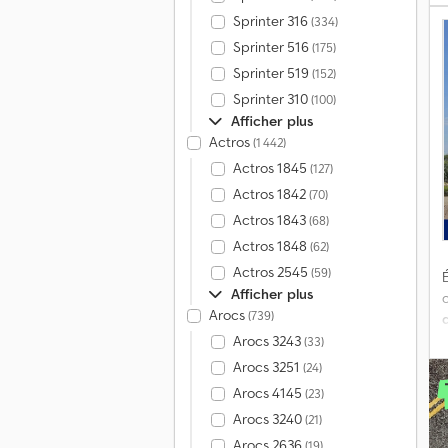
Sprinter 316
(334)
Sprinter 516
(175)
Sprinter 519
(152)
R
Sprinter 310
(100)
1
Afficher plus
Actros
(1 442)
Actros 1845
(127)
c
Actros 1842
(70)
A
Actros 1843
(68)
M
Actros 1848
(62)
m
Actros 2545
(59)
É
Afficher plus
Arocs
(739)
Arocs 3243
(33)
d
Arocs 3251
(24)
Arocs 4145
(23)
N
Arocs 3240
(21)
é
Arocs 2636
(19)