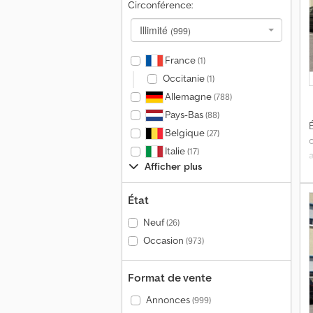
Circonférence:
Illimité
(999)
France
(1)
s
Occitanie
(1)
Allemagne
(788)
Pays-Bas
(88)
É
Belgique
(27)
Italie
(17)
Afficher plus
État
Neuf
(26)
C
Occasion
(973)
V
Format de vente
E
Annonces
(999)