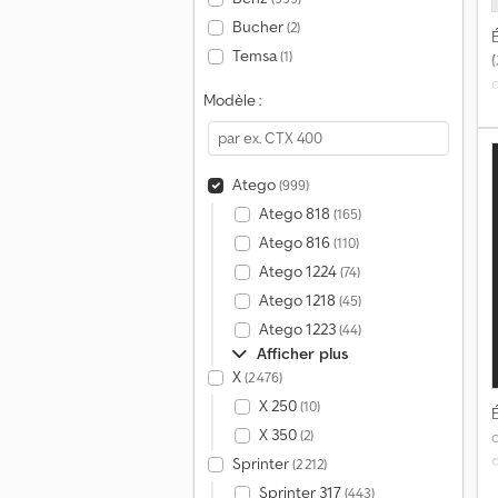
Bucher
(2)
É
Temsa
(1)
(
Modèle :
s
Atego
(999)
Atego 818
(165)
Atego 816
(110)
Atego 1224
(74)
Atego 1218
(45)
Atego 1223
(44)
Afficher plus
X
(2 476)
X 250
(10)
É
X 350
(2)
Sprinter
(2 212)
Sprinter 317
(443)