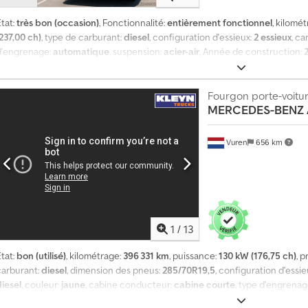
tat:
très bon (occasion)
, Fonctionnalité:
entièrement fonctionnel
, kilomé
237,00 ch)
, type de carburant:
diesel
, configuration d'essieux:
2 essieux
, ca
d'engrenage:
automatique
, suspension:
acier-air
, Année de construction:
freinage électronique), airbag, climatisation, contrôle de traction, dir
tabilité (ESP), retardeur, régulateur de vitesse
, MERCEDES ATEGO 1224 Dc
Fourgon porte-voitu
MERCEDES-BENZ
Vuren
656 km
1
/
13
tat:
bon (utilisé)
, kilométrage:
396 331 km
, puissance:
130 kW (176,75 ch)
, 
carburant:
diesel
, dimension des pneus:
285/70R19,5
, configuration d'essie
diesel
, couleur:
jaune
, cabine conducteur:
cabine courte
, type d'engrenag
classe d'émission:
Euro 5
, suspension:
acier-air
, nombre de sièges:
2
, longue