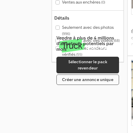
p
Ventes aux enchères
(0)
Détails
r
Seulement avec des photos
É
(996)
Vendre à plus de 4 millions
Seulement avec des vidéos
(68)
d'acheteurs potentiels par
Seulement les vendeurs
mois
vérifiés
(55)
Sélectionner le pack
revendeur
Créer une annonce unique
c
1