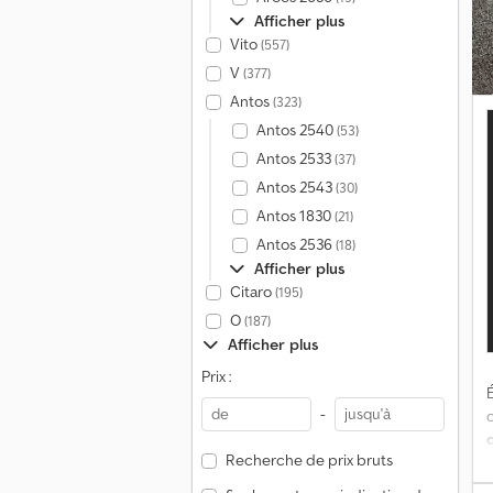
R
Afficher plus
P
Vito
(557)
K
r
V
(377)
t
Antos
(323)
L
Antos 2540
(53)
é
s
Antos 2533
(37)
(
Antos 2543
(30)
N
Antos 1830
(21)
Antos 2536
(18)
1
Afficher plus
Citaro
(195)
e
O
(187)
Afficher plus
Prix :
É
d
-
Recherche de prix bruts
d