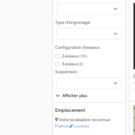
v
m
c
a
v
Type d'engrenage:
T
S
N
Configuration d'essieux:
D
2 essieux
(705)
3 essieux
(6)
t
p
Suspension:
É
d
T
Afficher plus
g
Emplacement
r
d
Votre localisation reconnue:
A
France
(modifier)
N