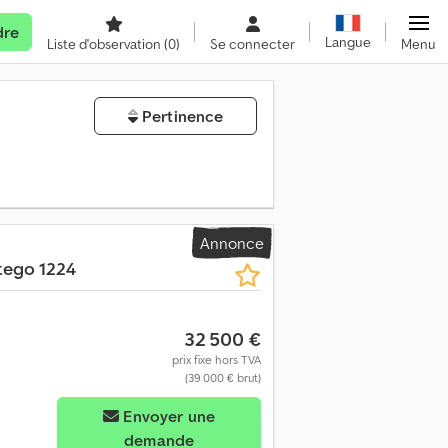
dre
Langue
Liste d'observation
(0)
Se connecter
Menu
Pertinence
Annonce
tego 1224
32 500 €
prix fixe hors TVA
(39 000 € brut)
us d'images
Envoyer une
demande