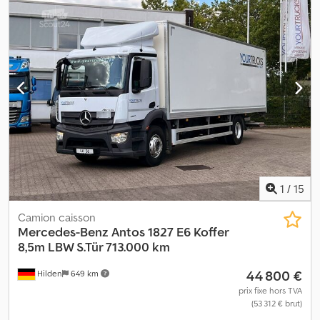
totale:
9 800 mm
, largeur totale:
2 550 mm
, hauteur totale:
4 000
mm
, Année de construction:
2016
, Équipement:
hayon élévateur
,
Poids à vide : 9 568 kg Charge utile : 9 432 kg Dwedpfxozra Aae
Acgja PTAC : 19 000 kg Dommages : aucun
1
/
15
Camion caisson
Mercedes-Benz
Antos 1827 E6 Koffer
8,5m LBW S.Tür 713.000 km
44 800 €
Hilden
649 km
prix fixe hors TVA
(53 312 € brut)