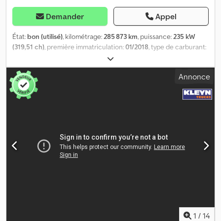
Demander
Appel
État:
bon (utilisé)
, kilométrage:
285 873 km
, puissance:
235 kW
(319,51 ch)
, première immatriculation:
01/2018
, type de carburant:
diesel
, dimension des pneus:
385/65R22,5
, configuration
d'essieux:
4x2
, empattement:
4 600 mm
, carburant:
diesel
,
Annonce
couleur:
autre
, cabine conducteur:
cabine courte
, type
d'engrenage:
automatique
, nombre de vitesses:
12
, classe
d'émission:
Euro 6
, suspension:
air
, longueur totale:
7 200 mm
,
largeur totale:
2 550 mm
, hauteur totale:
3 310 mm
, Année de
construction:
2018
, Équipement:
ABS, Bluetooth, chauffage de
siège, chauffage de stationnement, climatisation, contrôle de
traction, régulateur de vitesse, régulation électrique des vitres,
rétroviseur électrique, verrouillage centralisé
, = Options et
accessoires supplémentaires = - Rétroviseurs chauffants -
Tachygraphe numérique - Chronotachygraphe (appareil de
contrôle) - Fixe - Lampe halogène - Cabine courte - Manuel -
Prise de force auxiliaire - Pompe - Radio/cassette - Caméra de
recul - Assistant de maintien dans la voie - Capteur d'angle mort =
Remarques = Nombre d'essieux : 2, Configuration : 4x2, Poids à
1
/
14