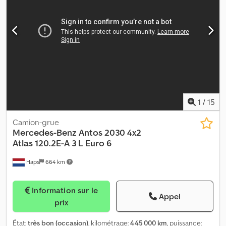
10.677 cc Poids à vide: 15.250 kg Capacité de charge: 10.750 kg
PBV: 26.000 kg Kipper: Arrière Dwedpfxozp H Hye Acgoa
1
/
15
Camion-grue
Mercedes-Benz
Antos 2030 4x2
Atlas 120.2E-A 3 L Euro 6
Haps
664 km
Information sur le
Appel
prix
État:
très bon (occasion)
, kilométrage:
445 000 km
, puissance: