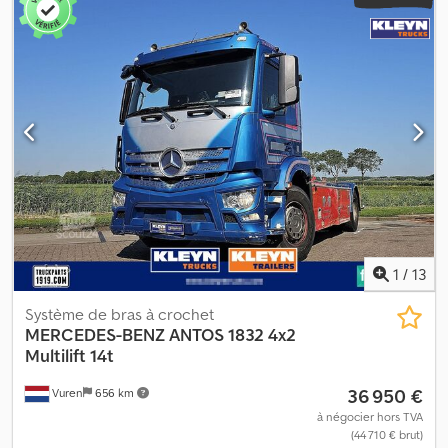
1
/
13
Système de bras à crochet
MERCEDES-BENZ
ANTOS 1832 4x2
Multilift 14t
36 950 €
Vuren
656 km
à négocier hors TVA
(44 710 € brut)