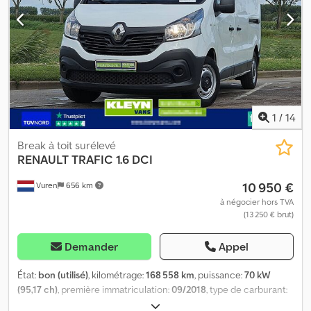
vitesse • Toit ouvrant
1
/
14
Break à toit surélevé
RENAULT
TRAFIC 1.6 DCI
10 950 €
Vuren
656 km
à négocier hors TVA
(13 250 € brut)
Demander
Appel
État:
bon (utilisé)
, kilométrage:
168 558 km
, puissance:
70 kW
(95,17 ch)
, première immatriculation:
09/2018
, type de carburant:
diesel
, dimension des pneus:
205/65R16
, configuration d'essieux: