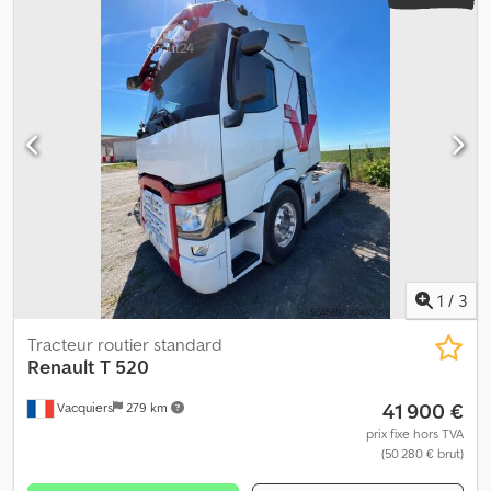
1
/
3
Tracteur routier standard
Renault
T 520
41 900 €
Vacquiers
279 km
prix fixe hors TVA
(50 280 € brut)