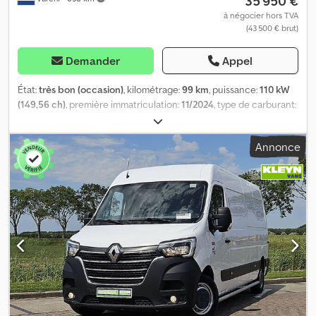
35 950 €
à négocier hors TVA
(43 500 € brut)
Demander
Appel
État:
très bon (occasion)
, kilométrage:
99 km
, puissance:
110 kW
(149,56 ch)
, première immatriculation:
11/2024
, type de carburant:
diesel
, dimension des pneus:
215/75R16
, configuration d'essieux:
4x2
, empattement:
4 220 mm
, carburant:
diesel
, couleur:
gris
,
Annonce
cabine conducteur:
cabine courte
, type d'engrenage:
mécanique
, nombre de vitesses:
6
, classe d'émission:
Euro 6
,
suspension:
autre
, nombre de sièges:
3
, longueur totale:
6 450
mm
, largeur totale:
2 060 mm
, hauteur totale:
2 550 mm
, longueur
de l'espace de chargement:
3 650 mm
, largeur de l’espace de
chargement:
1 760 mm
, hauteur de l'espace de chargement:
1 880 mm
, Année de construction:
2024
, Équipement:
ABS, Apple
CarPlay, Bluetooth, climatisation, contrôle de traction,
régulateur de vitesse, régulation électrique des vitres,
rétroviseur électrique, verrouillage centralisé
, = Options et
accessoires supplémentaires = - Rétroviseurs chauffants
Cedozrubkopfx Ah Uorf - Aucun - Lampe à LED - Manuel -