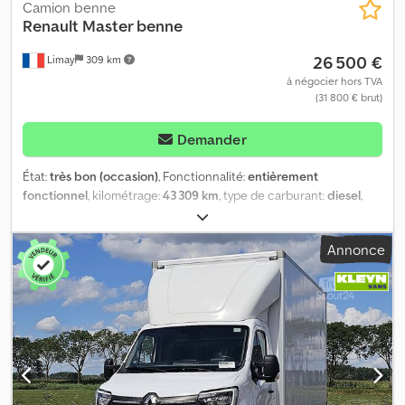
Camion benne
Renault
Master benne
26 500 €
Limay
309 km
à négocier hors TVA
(31 800 € brut)
Demander
État:
très bon (occasion)
, Fonctionnalité:
entièrement
fonctionnel
, kilométrage:
43 309 km
, type de carburant:
diesel
,
poids maximal de charge:
7 000 kg
, poids total:
3 500 kg
, Renault
Master Benne Gruau – 43 309 km – 26 500 € Prix : 26 500 € Je
Annonce
mets en vente un Renault Master Benne Gruau en excellent état,
première mise en circulation en 2020, avec seulement 43 309 km.
Véhicule propre, fiable et prêt à travailler, idéal pour les artisans,
entreprises du BTP, paysagistes ou toute activité nécessitant une
benne. Caractéristiques : Cjdpfx Aszq Hidsh Uerf * ✅ Renault
Master Benne Gruau * ✅ Première mise en circulation : 2020 * ✅
8 CV fiscaux * ✅ 43 309 km * ✅ Benne basculante * ✅ Attelage *
✅ Véhicule entretenu * ✅ Intérieur et extérieur en bon état * ✅
Prêt à l’emploi Avant la vente, les prestations suivantes seront