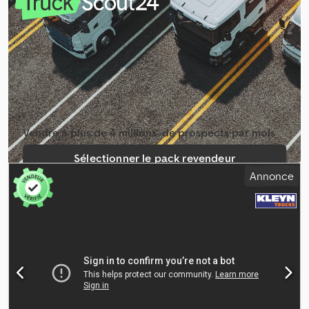
mécanique
, nombre de vitesses:
6
, classe d'émission:
Euro 6
,
suspension:
autre
, nombre de sièges:
3
, longueur totale:
7 250
mm
, largeur totale:
2 220 mm
, hauteur totale:
3 290 mm
, longueur
de l'espace de chargement:
4 430 mm
, largeur de l’espace de
chargement:
2 110 mm
, hauteur de l'espace de chargement:
2 350
mm
, Année de construction:
2022
, Équipement:
ABS, Bluetooth,
climatisation, contrôle de traction, hayon élévateur, régulateur
de vitesse, régulation électrique des vitres, rétroviseur
électrique, système de navigation, verrouillage centralisé
, =
Vendre à plus de 4 millions ­ de prospects par mois
Options et accessoires supplémentaires = - Rétroviseurs
chauffants - Lampe halogène - Aucun - Plateau élévateur -
Sélectionner le pack revendeur
Manuel - Radio/cassette - Caméra de recul - Tissu = Remarques =
Annonce
Configuration : 4x2, poids à vide : 1 861 kg, poids total autorisé en
Créer une annonce unique
charge (PTAC) : 3 500 kg, type de cabine : cabine simple,
régulateur de vitesse, climatisation, nombre d’airbags : 1, aide au
stationnement : aucune, vitres électriques, rétroviseurs
électriques, radio/cassette, navigation GPS, couleur : blanc,
rétroviseurs chauffants, caméra de recul, type d’éclairage : lampe
halogène, Bluetooth, puissance du moteur : 120 kW (161 ch),
carburant : diesel, norme Euro : 6, système de distribution : chaîne
de distribution, type de boîte de vitesses : manuelle, nombre de