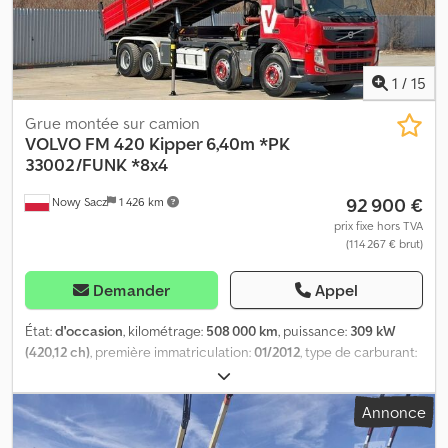
PK23001EH Condition État technique: très bon État optique: très
bon Informations financières Prix: Sur demande Identification
Numéro d'immatriculation: 1SDL558
1
/
15
Grue montée sur camion
VOLVO
FM 420 Kipper 6,40m *PK
33002/FUNK *8x4
92 900 €
Nowy Sacz
1 426 km
prix fixe hors TVA
(114 267 € brut)
Demander
Appel
État:
d'occasion
, kilométrage:
508 000 km
, puissance:
309 kW
(420,12 ch)
, première immatriculation:
01/2012
, type de carburant:
diesel
, poids total:
32 000 kg
, configuration d'essieux:
3 essieux
,
couleur:
rouge
, type d'engrenage:
mécanique
, longueur de
Annonce
l'espace de chargement:
6 400 mm
, largeur de l’espace de
chargement:
2 400 mm
, hauteur de l'espace de chargement:
800