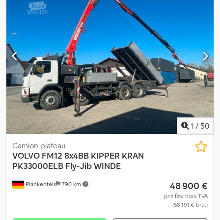
1
/
50
Camion plateau
VOLVO
FM12 8x4BB KIPPER KRAN
PK33000ELB Fly-Jib WINDE
48 900 €
Plankenfels
790 km
prix fixe hors TVA
(58 191 € brut)