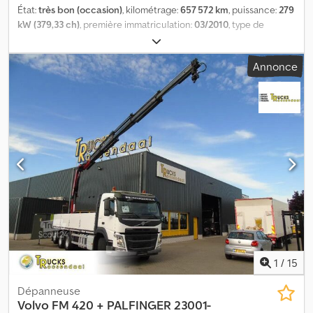
État:
très bon (occasion)
, kilométrage:
657 572 km
, puissance:
279
kW (379,33 ch)
, première immatriculation:
03/2010
, type de
carburant:
diesel
, carburant:
diesel
, couleur:
autre
, type
d'engrenage:
automatique
, classe d'émission:
Euro 5
, longueur
Annonce
de l'espace de chargement:
6 400 mm
, largeur de l’espace de
chargement:
2 490 mm
, hauteur de l'espace de chargement:
630
mm
, Année de construction:
2010
, Équipement:
grue
, = Plus
d'options et d'accessoires = - Prise De Force = Remarques =
YV2J1E1C3AB557181 1-2: 4.70 2-3: 1.37 = Plus d'informations = Grue:
PALFINGER 23002, derrière sur le châssis Crjdpfxeymrh Ee Ak Ujf
Marque de construction: PALFINGER PK23002 État technique:
très bon État optique: très bon Numéro d'immatriculation: 016BKD
1
/
15
Dépanneuse
Volvo
FM 420 + PALFINGER 23001-