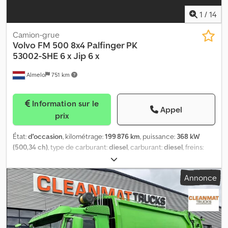
1
/
14
Camion-grue
Volvo
FM 500 8x4 Palfinger PK
53002-SHE 6 x Jip 6 x
Almelo
751 km
Information sur le
Appel
prix
État:
d'occasion
, kilométrage:
199 876 km
, puissance:
368 kW
(500,34 ch)
, type de carburant:
diesel
, carburant:
diesel
, freins:
retardeur
, type d'engrenage:
automatique
, classe d'émission:
Euro 6
, Année de construction:
2019
, heures de fonctionnement:
Annonce
4 823 h
, Équipement:
AdBlue, grue, retardeur
, = Options et
accessoires supplémentaires = - Intarder - Prise de force (PTO) =
Remarques = Volvo FM 500 8x4 Tridem. Année : 2019. Kilométrage :
199 876 km. Boîte de vitesses automatique. Poids : 20 675 kg. Poids
maximal : 37 000 kg. Charge par essieu : 1 : 10 000 kg. 2 : 9 750 kg. 3 :