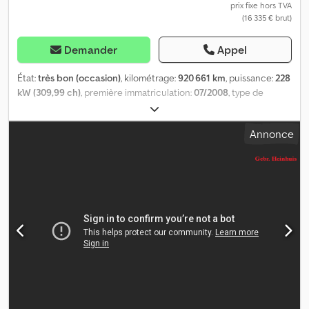
Essieu arrière : Essieu relevable ; Direction ; Suspension :
prix fixe hors TVA
(16 335 € brut)
pneumatique PTAC : 28 000 kg
Demander
Appel
État:
très bon (occasion)
, kilométrage:
920 661 km
, puissance:
228
kW (309,99 ch)
, première immatriculation:
07/2008
, type de
carburant:
diesel
, configuration d'essieux:
4x2
, empattement:
5 200 mm
, carburant:
diesel
, couleur:
orange
, cabine conducteur:
Annonce
cabine courte
, type d'engrenage:
automatique
, classe
d'émission:
Euro 5
, longueur totale:
8 750 mm
, Année de
construction:
2008
, Équipement:
hayon élévateur
, Hayon
Longueur plateau: 230 cm = Plus d'informations = Informations
générales Nombre de portes: 2 Cabine: simple Numéro
d'immatriculation: 1BYV256 Informations techniques Capacité du
moteur: 9.365 cc Essieu avant: Direction Essieu arrière: Roues
jumelées Poids Poids à vide: 6.880 kg Capacité de charge: 12.120
kg PBV: 19.000 kg Pratique Trappe de chargement: dhollandia
DHLSU 11, soupape arrière, 3000 kg Condition État technique: très
bon Crjdjzqcvmopfx Ak Ujf État optique: très bon