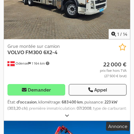
1
/
14
Grue montée sur camion
VOLVO
FM300 6X2-4
22 000 €
Odense
1 164 km
prix fixe hors TVA
(27 500 € brut)
Demander
Appel
État:
d'occasion
, kilométrage:
683 400 km
, puissance:
223 kW
(303,20 ch)
, première immatriculation:
07/2008
, type de carburant:
diesel
, poids total:
26 000 kg
, configuration d'essieux:
3 essieux
,
type d'engrenage:
automatique
, classe d'émission:
Euro 5
, Année
Annonce
de construction:
2008
,