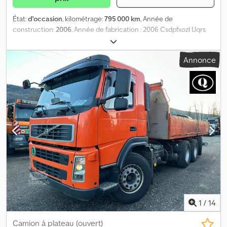
État:
d'occasion
, kilométrage:
795 000 km
, Année de
construction:
2006
, Année de fabrication : 2006 Csdpfxozl Uqrs
Ak Usrf
Annonce
1
/
14
Camion à plateau (ouvert)