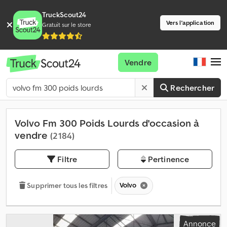
TruckScout24
Vers l'application
Gratuit sur le store
Vendre
Rechercher
Volvo Fm 300 Poids Lourds d'occasion à
vendre
(2 184)
Filtre
Pertinence
Volvo
Supprimer tous les filtres
Annonce