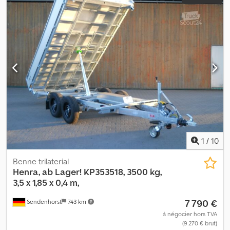
1
/
10
Benne trilaterial
Henra, ab Lager!
KP353518, 3500 kg,
3,5 x 1,85 x 0,4 m,
7 790 €
Sendenhorst
743 km
à négocier hors TVA
(9 270 € brut)