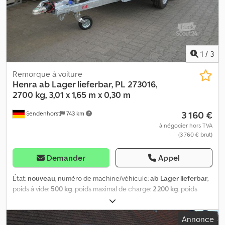
maximale de 100 km/h : 230,00 €, prix net. Roulette de soutien
renforcée, 500 kg, pneu de 230 x 80 mm. Crodpfx Acoi R Hzfs Hjf
Certificat d’immatriculation et contrôle technique inclus, délai de
livraison : 4 semaines !
1
/
3
Remorque à voiture
Henra
ab Lager lieferbar, PL 273016,
2700 kg, 3,01 x 1,65 m x 0,30 m
3 160 €
Sendenhorst
743 km
à négocier hors TVA
(3 760 € brut)
Demander
Appel
État:
nouveau
, numéro de machine/véhicule:
ab Lager lieferbar
,
poids à vide:
500 kg
, poids maximal de charge:
2 200 kg
, poids
total:
2 700 kg
, configuration d'essieux:
2 essieux
, longueur de
l'espace de chargement:
3 010 mm
, largeur de l’espace de
Annonce
chargement:
1 650 mm
, hauteur de l'espace de chargement:
300