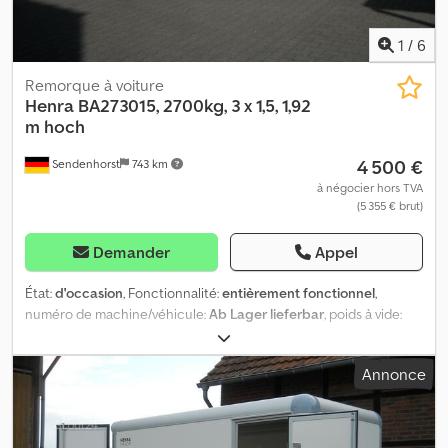
1
/
6
Remorque à voiture
Henra
BA273015, 2700kg, 3 x 1,5, 1,92
m hoch
4 500 €
Sendenhorst
743 km
à négocier hors TVA
(5 355 € brut)
Demander
Appel
État:
d'occasion
, Fonctionnalité:
entièrement fonctionnel
,
numéro de machine/véhicule:
Ab Lager lieferbar
, poids à vide:
500 kg
, poids maximal de charge:
2 280 kg
, poids total:
2 700 kg
,
configuration d'essieux:
2 essieux
, première immatriculation:
Annonce
03/2024
, prochaine inspection (TÜV):
03/2026
, longueur de
l'espace de chargement:
3 015 mm
, largeur de l’espace de
chargement:
1 505 mm
, hauteur de l'espace de chargement:
1 920 mm
, dimension des pneus:
185R14C
, Année de