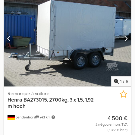
mm
, dimension des pneus:
185/60 R12C
, empattement:
710 mm
,
couleur:
argenté
, Année de construction:
2024
, Équipement:
téléchargeur
, Remorque tandem très robuste, poids total
autorisé de 2 700 kg, charge utile de 2 200 kg, plateau surélevé,
ridelles en aluminium de 300 mm de haut, rehausses grillagées en
option pour 90,00 € supplémentaires, amovibles, 4 montants
d’angle avec fermetures à levier, anneaux d’arrimage intégrés
dans le châssis, homologation 100 km/h possible pour 230,00 €
supplémentaires, contrôle technique et carte grise inclus,
disponible immédiatement en stock. Credpfji R H E Hox Ac Hsf
1
/
6
Remorque à voiture
Henra
BA273015, 2700kg, 3 x 1,5, 1,92
m hoch
4 500 €
Sendenhorst
743 km
à négocier hors TVA
(5 355 € brut)