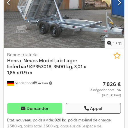
parois en aluminium avec verrous de serrage robustes, hauteur
de 300 mm. Sur demande, également disponible avec des
rehausses de 300 mm de hauteur, grille en option (+ 90,00 €),
contrôle technique et carte grise inclus, disponible
immédiatement en stock ! Codpsi R H Txsfx Ac Hjrf
1
/
11
Benne trilaterial
Henra, Neues Modell, ab Lager
lieferbar!
KP353018, 3500 kg, 3,01 x
1,85 x 0.9 m
7 826 €
Sendenhorst
743 km
à négocier hors TVA
(9 313 € brut)
Demander
Appel
État:
nouveau
, poids à vide:
920 kg
, poids maximal de charge:
2 580 kg
, poids total:
3 500 kg
, longueur de l'espace de