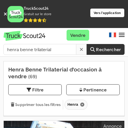
TruckScout24
Vers l'application
Gratuit sur le store
Vendre
Rechercher
Henra Benne Trilaterial d'occasion à
vendre
(69)
Filtre
Pertinence
Henra
Supprimer tous les filtres
Annonce