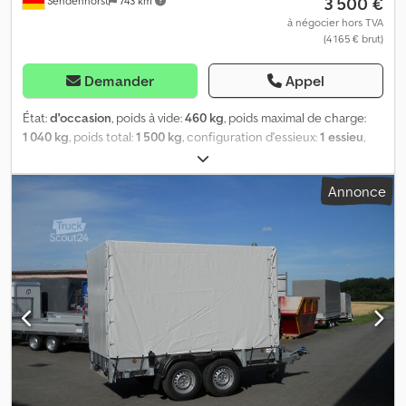
3 500 €
Sendenhorst
743 km
à négocier hors TVA
(4 165 € brut)
Demander
Appel
État:
d'occasion
, poids à vide:
460 kg
, poids maximal de charge:
1 040 kg
, poids total:
1 500 kg
, configuration d'essieux:
1 essieu
,
première immatriculation:
06/2023
, prochaine inspection (TÜV):
06/2025
, longueur de l'espace de chargement:
2 510 mm
, largeur
Annonce
de l’espace de chargement:
1 550 mm
, hauteur de l'espace de
chargement:
1 600 mm
, suspension:
autre
, dimension des pneus:
185/60 R 12C
, Année de construction:
2023
, Équipement:
téléchargeur
, Chariot mono-essieu très robuste, poids total
autorisé de 1500 kg, plateau surélevé, ridelles en aluminium
amovibles, 4 montants d’angle avec verrous de tension, structure
à bâche avec bâche robuste de type poids lourd, amovible,
anneaux d’arrimage intégrés dans le cadre du plancher,
homologué pour 100 km/h (supplément de 115,00 €), contrôle
technique (TÜV) et documents d’immatriculation inclus. Cedpfxji
R H Ugo Ac Horf