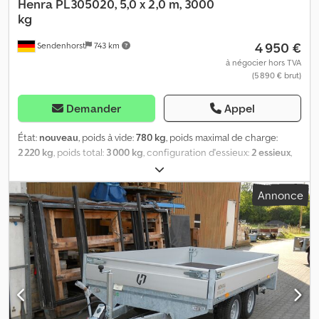
Henra
PL305020, 5,0 x 2,0 m, 3000
kg
4 950 €
Sendenhorst
743 km
à négocier hors TVA
(5 890 € brut)
Demander
Appel
État:
nouveau
, poids à vide:
780 kg
, poids maximal de charge:
2 220 kg
, poids total:
3 000 kg
, configuration d'essieux:
2 essieux
,
longueur de l'espace de chargement:
5 010 mm
, largeur de
l’espace de chargement:
2 020 mm
, hauteur de l'espace de
Annonce
chargement:
300 mm
, dimension des pneus:
185/60 R 12 C
,
empattement:
710 mm
, Année de construction:
2026
,
Équipement:
téléchargeur
, Remorque tandem très robuste, poids
total autorisé de 3 000 kg, châssis bas avec pneus 185/60 R 12 C,
plancher surélevé, parois latérales en aluminium, amovibles,
4 équerres d’angle et 2 équerres centrales avec attaches à
crémaillère, points d’arrimage dans le cadre inférieur, longueur :
5 010 mm, largeur : 2 020 mm. Logements pour rampes derrière la
plaque d’immatriculation. Grille supplémentaire : 100,00 €, vitesse