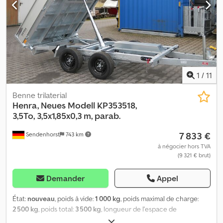
1
/
11
Benne trilaterial
Henra, Neues Modell
KP353518,
3,5To, 3,5x1,85x0,3 m, parab.
7 833 €
Sendenhorst
743 km
à négocier hors TVA
(9 321 € brut)
Demander
Appel
État:
nouveau
, poids à vide:
1 000 kg
, poids maximal de charge:
2 500 kg
, poids total:
3 500 kg
, longueur de l'espace de
chargement:
3 510 mm
, largeur de l’espace de chargement:
1 850