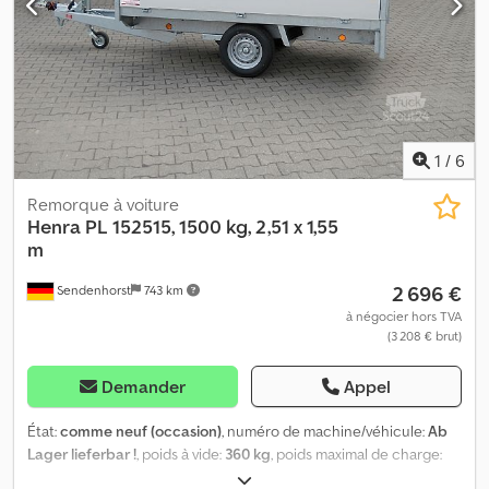
amovibles, 4 équerres d’angle avec fermetures à ressort, sangles
d’arrimage intégrées au châssis, supports de rampe, vitesse
maximale de 100 km/h, contrôle technique et carte grise. Csdpoi
R H S Esfx Ac Herf
1
/
6
Remorque à voiture
Henra
PL 152515, 1500 kg, 2,51 x 1,55
m
2 696 €
Sendenhorst
743 km
à négocier hors TVA
(3 208 € brut)
Demander
Appel
État:
comme neuf (occasion)
, numéro de machine/véhicule:
Ab
Lager lieferbar !
, poids à vide:
360 kg
, poids maximal de charge:
1 140 kg
, poids total:
1 500 kg
, configuration d'essieux:
1 essieu
,