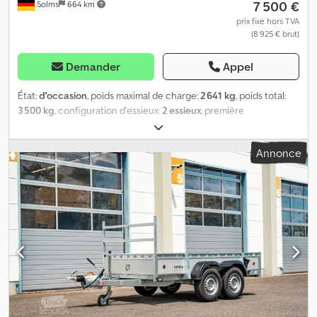
7 500 €
Solms
664 km
prix fixe hors TVA
(8 925 € brut)
Demander
Appel
État:
d'occasion
, poids maximal de charge:
2 641 kg
, poids total:
3 500 kg
, configuration d'essieux:
2 essieux
, première
immatriculation:
09/2025
, Année de construction:
2025
, Henra MT
353517 Porte-engins pour machines de chantier, etc., neuf Neuf,
Annonce
disponible immédiatement en stock. PTAC 3500 kg. Surface de
chargement 3500 x 1700 mm Équipement standard : * Flèche
tubulaire boulonnée avec deux hauteurs différentes pour
montage du frein à inertie * Crochets d'arrimage intégrés dans
les rainures en V de la surface de chargement * Plateforme de
chargement très basse pour un accès facile des machines *
Rampe de chargement de 115 cm de long avec aide à la montée
solide et système de ressort réglable * Rampe de chargement
avec serrure rotative solide et pratique (évite le bruit du hayon) *
Porte-godet massif servant également de support de roue de
secours * Feux de gabarit latéraux à LED intégrés dans les