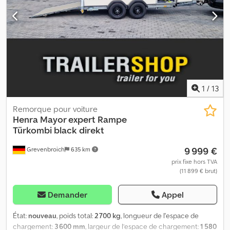
vous propose la remorque Henra Major xpert, unique en son
genre, à un prix juste et avec une disponibilité rapide. Véhicule
neuf, facture avec TVA, garantie du concessionnaire depuis 35
ans. Droit d'auteur – protection de la marque 07.26, numéro
d'article : HE-1000037780.
1
/
13
Remorque pour voiture
Henra
Mayor expert Rampe
Türkombi black direkt
9 999 €
Grevenbroich
635 km
prix fixe hors TVA
(11 899 € brut)
Demander
Appel
État:
nouveau
, poids total:
2 700 kg
, longueur de l'espace de
chargement:
3 600 mm
, largeur de l’espace de chargement:
1 580