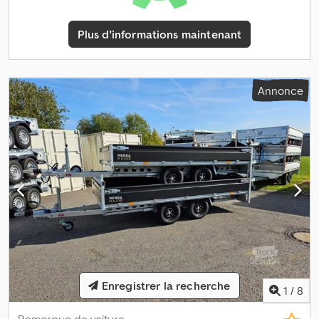
robuste - économe en carburant Disponible en plusieurs
configurations. Trailershop vous propose l’unique Henra Major
Plus d'informations maintenant
xpert à un prix équitable et une disponibilité rapide. Véhicule
neuf, facture avec TVA indiquée, garantie du spécialiste depuis 35
ans Credpjy Ulkqofx Ac Hof Copyright - Protection de marque
05.26
Annonce
Enregistrer la recherche
1
/
8