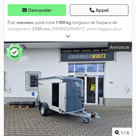
Demander
Appel
État:
nouveau
, poids total:
1 300 kg
, longueur de l'espace de
chargement:
2 500 mm
, ANHÄNGERWIRTZ, votre magasin pour
l'achat de votre nouvelle remorque, vous propose des marques
de qualité ! Plus de 850 nouvelles remorques en stock. Plus de
Annonce
130 remorques d'occasion disponibles en permanence. Exemple
sans engagement : offre en ligne, valable dans la limite des stocks
! Debo Roadster Sport C255, 252x125x154 cm, couleur argentée
aéro, panneaux sandwich, intérieur noir, porte latérale, 1300 kg.
Roadster Sport C255, 252x125x154 cm, intérieur 1300 kg, remorque
à un essieu avec frein, châssis en V, avant et toit aérodynamiques
en polyester, couleur noire inclinée, parois sandwich argentées,
capot en polyéthylène noir, porte latérale avec verrouillage
centralisé, porte arrière à battants et rampe combinée en
aluminium avec assistance au levage, fermeture à levier à angle
avec cadenas à rideau, éclairage intérieur 12 V, points d'arrimage
4 sur le bord latéral inférieur, jusqu'à 250 kg, roue de support,
supports arrière, y compris porte latérale avec verrouillage
centralisé, ouvrable de l'intérieur. Dkjdpszr T T Ejfx Ah Aer y
1
/
6