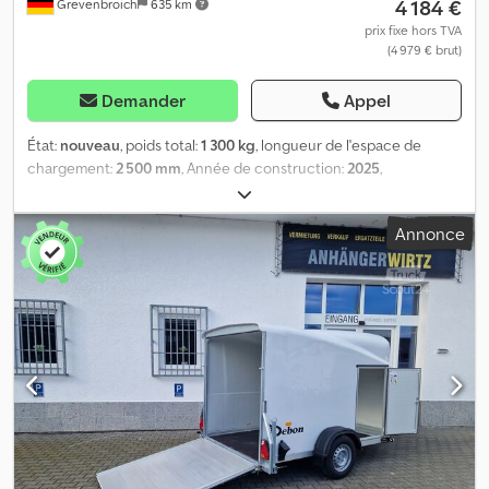
4 184 €
Grevenbroich
635 km
prix fixe hors TVA
(4 979 € brut)
Demander
Appel
État:
nouveau
, poids total:
1 300 kg
, longueur de l'espace de
chargement:
2 500 mm
, Année de construction:
2025
,
ANHÄNGERWIRTZ, votre point de vente pour votre nouvelle
remorque, vous propose des marques de renom ! Plus de 850
Annonce
nouvelles remorques en stock. Plus de 130 remorques d'occasion
disponibles en permanence. Dkodpezly I Nsfx Ah Ajr Exemple sans
engagement : offre en ligne valable dans la limite des stocks !
Debo Roadster Sport C255, 252x125x154 cm, couleur argentée
aérodynamique, panneaux sandwich, intérieur noir, porte latérale,
1300 kg. Roadster Sport C255, 252x125x154 cm, intérieur 1300 kg,
remorque à essieu unique avec frein, châssis en V, face avant et
toit en polyester aérodynamiques inclinés, panneaux sandwich
gris argenté, capot en polyuréthane noir, porte latérale avec
verrouillage central, porte arrière à battants et rampe combinées,
aluminium avec système de levage, verrouillage à levier d'angle
avec cadenas à rideau, éclairage intérieur 12 V, anneaux