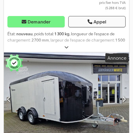
prix fixe hors TVA
(5 288 € brut)
Demander
Appel
État:
nouveau
, poids total:
1 300 kg
, longueur de l'espace de
chargement:
2 700 mm
, largeur de l’espace de chargement:
1 500
mm
, hauteur de l'espace de chargement:
1 570 mm
, Année de
construction:
2026
, Achetez en ligne dans notre boutique de
Annonce
remorques. Chez ANHÄNGERWIRTZ, de nombreux modèles sont
disponibles en ligne. Achetez facilement et à toute heure, 24
heures sur 24, 7 jours sur 7. Vous pouvez venir chercher votre
remorque vous-même ou la faire livrer 😊. Le marché en ligne
pour l’achat de votre nouvelle remorque propose des marques
de qualité ! Plus de 850 nouvelles remorques en stock. Plus de
130 remorques d’occasion disponibles en permanence. Exemple
sans engagement : différentes versions disponibles !! Debon
Polycargo 1300, dimensions intérieures 300x152x168 cm, poids
utile 1300 kg, modèle Pullman II, châssis à un essieu, homologué
pour une vitesse de 100 km/h, carrosserie en polyester intégral
aérodynamique, couleur blanche, décor, porte latérale, porte