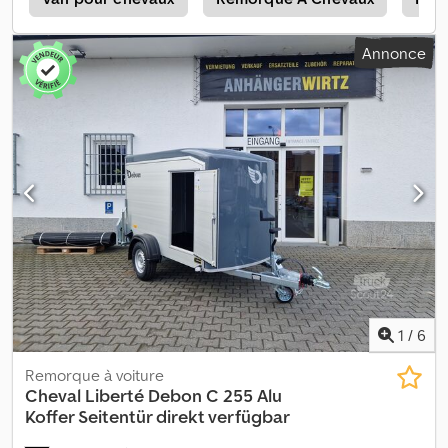
en permanence disponibles. Exemple sans engagement : CARGO
ROADSTER 900 500X200X206CM, portes latérales en aluminium,
Annonce
rampe arrière, modèle PULLMANN 3500KG, 100 KM/H. Remorque à
caisse Cargoboxx Roadster 900, dimensions intérieures
496x200x206cm, poids autorisé 3500kg, châssis tandem V
Pullman II, homologuée pour 100 km/h, pneumatiques 185/65 R14,
coque en polyester noire et aérodynamique à l’avant et sur le toit,
plancher en aluminium et portes battantes à l’arrière combinées
en une rampe de chargement, porte latérale verrouillable,
éclairage intérieur, points d’arrimage, troisième feu stop, roue
jockey automatique… Largeur intérieure entre les passages de
roue : 190 cm ! Les ventes se font par téléphone aux horaires
suivants : DU LUNDI AU VENDREDI, de 8h00 à 12h30 et de 14h00 à
18h00. Ou à tout moment via notre boutique en ligne sur trailer-
shop.de. Droit d’auteur – Protection de la marque 07/26
ROADSTER900ALUPOLYBLST. Dkjdpfxozqgi Do Ah Aor
1
/
6
Remorque à voiture
Cheval Liberté
Debon C 255 Alu
Koffer Seitentür direkt verfügbar