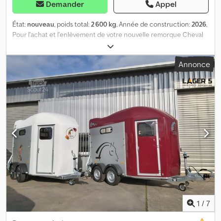
Demander
Appel
État:
nouveau
, poids total:
2 600 kg
, Année de construction:
2026
,
Pour l'achat et l'enlèvement de votre nouvelle remorque Cheval
Liberté, veuillez avoir à disposition le numéro d'annonce afin de
finaliser l'achat après accord téléphonique. 02131 595 4218
Annonce
Dkjdpfxjzp Rdvs Ah Asr Traitement simple et fiable garanti !
Transportez vos chevaux en toute sécurité et avec confort, et
déchargez-les grâce à la rampe avant optimisée. Dernier modèle
07/2026 de la Cheval Liberté Gold Touring Country avec rampe
avant. Couleur : Poly violet / baie Suspension Pullman Confort, 2,6
tonnes, châssis abaissé, version 100 km/h avec pneus de grande
taille. Grande rampe avant large. Fenêtre coulissante dans le
hayon supérieur. Barres de séparation réglables pour les grands
et les petits chevaux. Éclairage intérieur, troisième feu stop. Porte
d'accès avec fenêtre au-dessus. Espace de chargement.
Protection en plastique pour les pieds. Roue de support robuste,
protégée et installée entre la timon, avec poignée de manœuvre.
Prise 13 pôles avec éclairage moderne et feux de position. Filet de
protection avec système de levage (aéré pour une meilleure
1
/
7
ventilation). Etc. Structure protégée contre les projections d'eau,