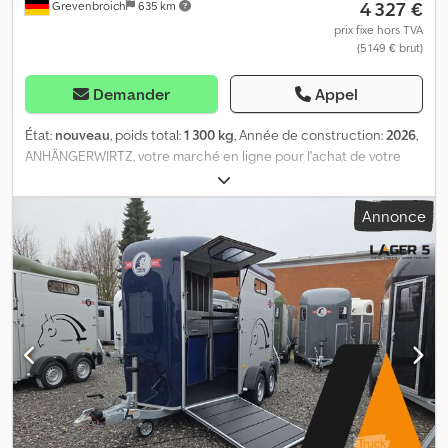
4 327 €
Grevenbroich
635 km
prix fixe hors TVA
(5 149 € brut)
Demander
Appel
État:
nouveau
, poids total:
1 300 kg
, Année de construction:
2026
,
ANHÄNGERWIRTZ, votre marché en ligne pour l'achat de votre
nouvelle remorque, vous propose des marques de qualité ! Plus
de 850 nouvelles remorques en stock. Plus de 130 remorques
Annonce
d'occasion en permanence disponibles. Exemple sans
engagement : Nouvelle remorque pour voiture… Roadster Sport
C255, dimensions : 252 x 125 x 154 cm, aluminium, polyuréthane
noir/gris anthracite, rampe, porte latérale (S), 1 300 kg, C255.
Roadster Sport C255, dimensions : 252 x 125 x 154 cm, intérieur,
1 300 kg, frein, essieu simple, plateau bas, châssis V, proue et toit
en polyester aérodynamique, couleur noire, parois latérales en
aluminium anodisé argent, porte arrière à battants et
combinaison rampe en aluminium avec assistance au levage,
porte latérale, verrou à levier à angle avec cadenas à rideau,
éclairage intérieur 12 V, sangles d'arrimage 4 sur le bord latéral