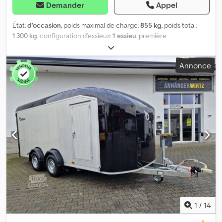
Demander
Appel
État:
d'occasion
, poids maximal de charge:
855 kg
, poids total:
1 300 kg
, configuration d'essieux:
1 essieu
, première
immatriculation:
04/2025
, prochaine inspection (TÜV):
04/2028
,
longueur de l'espace de chargement:
3 000 mm
, largeur de
Annonce
l’espace de chargement:
1 550 mm
, hauteur de l'espace de
chargement:
1 680 mm
, largeur totale:
1 950 mm
, hauteur totale:
2 030 mm
, Année de construction:
2025
, Équipement:
hayon
élévateur
, Louez une remorque Cheval Liberté haut de gamme,
parfaitement équipée pour le transport sûr et confortable de
motos ! Grâce à une technologie bien pensée et à de nombreux
accessoires, cette remorque est la solution idéale pour les
randonnées, les voyages ou le transport sur circuit. Équipements
& points forts : - Espace pour jusqu’à 2 motos, inclus jusqu'à 2
berceaux à moto pour un maintien sécurisé - Sécurité renforcée
: alarme intégrée alimentée par batterie & panneau solaire,
fournissant une alimentation autonome pour une protection
maximale - Protection antivol supplémentaire par sabot de roue
et portes verrouillables - Hauteur de chargement très basse
1
/
14
(seulement 33 cm) : idéal pour un chargement facile et sécurisé