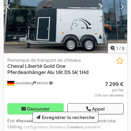
1
/
8
Remorque de transport de chevaux
Cheval Liberté
Gold One
Pferdeanhänger Alu 1,6t DS SK 1.Hd
7 299 €
Gevelsberg
683 km
prix fixe
(TVA non déclarée)
Demander
Appel
Enregistrer la recherche
État:
d'occasion
, poids maximal de charge:
895 kg
, poids total:
1 600 kg
, configuration d'essieux:
2 essieux
, première