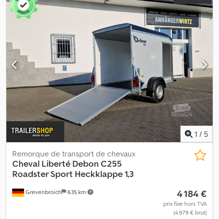
1
/
5
Remorque de transport de chevaux
Cheval Liberté
Debon C255
Roadster Sport Heckklappe 1,3
4 184 €
Grevenbroich
635 km
prix fixe hors TVA
(4 979 € brut)