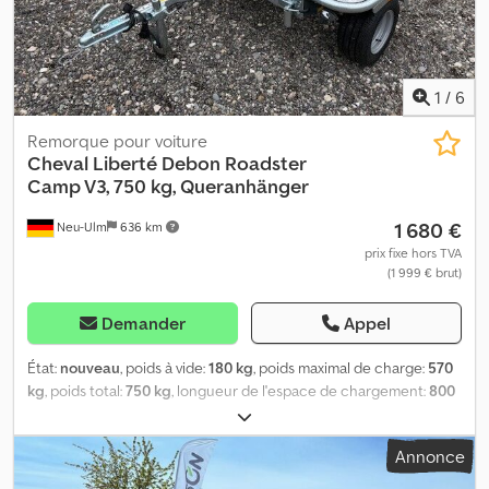
1
/
6
Remorque pour voiture
Cheval Liberté
Debon Roadster
Camp V3, 750 kg, Queranhänger
1 680 €
Neu-Ulm
636 km
prix fixe hors TVA
(1 999 € brut)
Demander
Appel
État:
nouveau
, poids à vide:
180 kg
, poids maximal de charge:
570
kg
, poids total:
750 kg
, longueur de l'espace de chargement:
800
mm
, largeur de l’espace de chargement:
2 000 mm
, couleur:
autre
, hauteur de construction:
1 460 mm
, largeur de travail:
2 250
Annonce
mm
, Fabricant : Debon Type : Roadster Camp V3 Remorque à
timon latéral Poids total autorisé : 750 kg Charge utile : 570 kg