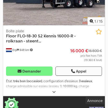
1
/
15
Boîte plate
Floor
FLO-18-30 S2 Kennis 16000-R -
rolkraan - steent...
16 000 €
Erp
649 km
16 800 €
prix fixe hors TVA
(19 360 € brut)
Demander
Appel
État:
très bon (occasion)
, configuration d'essieux:
3 essieux
,
charge admissible sur essieu (essieu 1):
10 000 kg
, charge
maximale autorisée par essieu (essieu 2):
10 000 kg
, charge
d'essieu autorisée (essieu 3):
10 000 kg
, première immatriculation:
Annonce
09/2007
, longueur totale:
11 800 mm
, largeur totale:
2 550 mm
,
empattement:
8 000 mm
, couleur:
autre
, Année de construction: