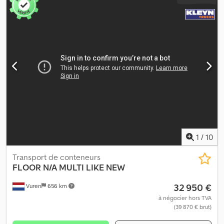
1
/
10
Transport de conteneurs
FLOOR
N/A MULTI LIKE NEW
32 950 €
Vuren
656 km
à négocier hors TVA
(39 870 € brut)