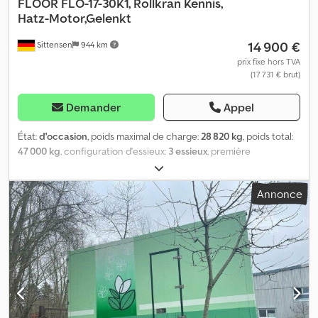
FLOOR
FLO-17-30K1, Rollkran Kennis,
Hatz-Motor,Gelenkt
14 900 €
Sittensen
944 km
prix fixe hors TVA
(17 731 € brut)
Demander
Appel
État:
d'occasion
, poids maximal de charge:
28 820 kg
, poids total:
47 000 kg
, configuration d'essieux:
3 essieux
, première
immatriculation:
02/2001
, longueur de l'espace de chargement:
12 370 mm
, largeur de l’espace de chargement:
2 480 mm
,
Annonce
hauteur de l'espace de chargement:
1 000 mm
, volume de
l'espace de chargement:
31 m³
, largeur totale:
2 550 mm
, hauteur
totale:
2 500 mm
, Équipement:
ABS, grue
, KENNIS / Grue mobile
sur plateau, type : R-14/6.00, fonctionnement de la grue par
commande séparée. Moteur diesel HATZ, plage de pivotement
400 degrés, 2 rallonges hydrauliques, commande du grappin,
commande depuis siège surélevé, diagramme de capacité : env.
3,40 m - 4 100 kg, 4,70 m - 2 900 kg, 6,00 m - 2 200 kg. Pince à
pierre HIAB type : 332-V-1100, capacité env. 1 900 kg. Ridelles