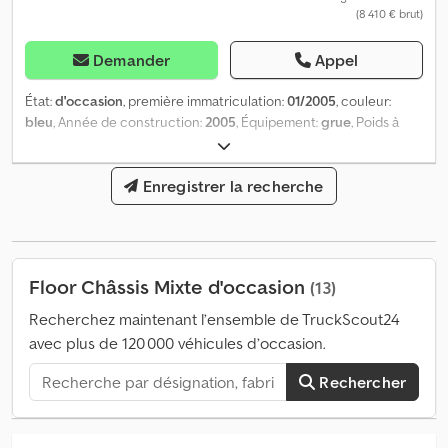
entreprise = Retrouvez notre gamme complète ici :
(8 410 € brut)
Demander
Appel
État:
d'occasion
, première immatriculation:
01/2005
, couleur:
bleu
, Année de construction:
2005
, Équipement:
grue
, Poids à
vide : 12 000 kg Charge utile : 27 000 kg PTAC : 39 000 kg
Capacité de levage : 10 000 kg Djdpfjwurfzox Ak Eeck Grue : Hiab
roller 100 F2 Superstructure extensible : Oui
Enregistrer la recherche
Floor Châssis Mixte d'occasion
(13)
Recherchez maintenant l’ensemble de TruckScout24
avec plus de 120 000 véhicules d’occasion.
Rechercher