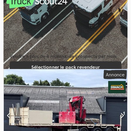
largeur de l’espace de chargement:
2 500 mm
, longueur totale:
13 580 mm
, largeur totale:
2 500 mm
, suspension:
air
, dimension
des pneus:
425/65R22,5
, empattement:
10 020 mm
, couleur:
rouge
, Année de construction:
1998
, Équipement:
ABS
, = Autres
options et équipements = - EBS - Boîte à outils = Informations
complémentaires = Dcjdezr D Rujpfx Ak Ejk Configuration des
essieux Dimension des pneus : 425/65R22,5 Freins : Freins à
tambour Suspension : Suspension pneumatique Charge maximale
essieu avant : 10 000 kg Essieu central : charge max. par essieu : 10
Vendre à plus de 4 millions ­ de prospects par mois
000 kg ; Directionnel Essieu arrière : charge max. par essieu : 10
000 kg ; Directionnel Poids Poids à vide : 8 180 kg Charge utile : 33
Sélectionner le pack revendeur
820 kg PTAC : 42 000 kg Identification Immatriculation : OF-13-NG
Annonce
Créer une annonce unique