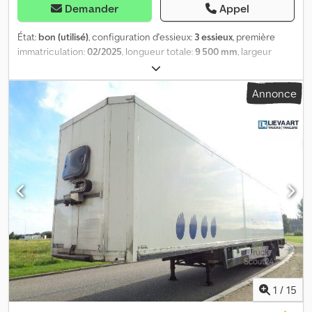
Demander
Appel
État:
bon (utilisé)
, configuration d'essieux:
3 essieux
, première
immatriculation:
02/2025
, longueur totale:
9 500 mm
, largeur
totale:
2 450 mm
, hauteur totale:
1 300 mm
, suspension:
air
,
dimension des pneus:
385/65R22,5
, couleur:
autre
, Année de
Annonce
construction:
2025
, Équipement:
ABS
, = Options et accessoires
supplémentaires = Dcjdpfezrd U Tox Ak Eok - EBS = Remarques =
Nombre d’essieux : 3, charge utile : 37 760 kg, poids à vide :
5 240 kg, poids total autorisé en charge (PTAC) : 43 000 kg, type
de châssis : châssis complet, matériau du châssis : acier, taille de la
têtière : 2 pouces, type de suspension : suspension pneumatique
intégrale, ABS, EBS, année de construction de la superstructure :
2025, direction : 2 x 20 + 1 x 30 + 1 x 40 + 1 x 45 « high cube »,
châssis extensible : milieu / arrière, type d’essieu : BPW =
Informations complémentaires = Informations générales Cabine :
cabine de jour Immatriculation : OV-02-RL Groupe
motopropulseur Type de carburant : diesel Transmission Boîte de
vitesses : boîte de vitesses manuelle Configuration des essieux
Dimensions des pneus : 385/65R22,5 Freins : freins à tambour
1
/
15
Suspension : suspension pneumatique Essieu 1 : essieu relevable ;