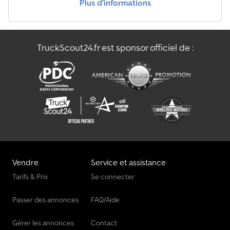
Plus d’informations
Hfr Châssis Mixte
Lag Châssis Mixte
TruckScout24.fr est sponsor officiel de :
Lohr Châssis Mixte
Netam-Fruehauf Châssis Mixte
Vendre
Service et assistance
Tarifs & Prix
Se connecter
Passer des annonces
FAQ/Aide
Gérer les annonces
Contact