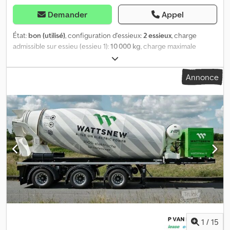
Demander
Appel
État:
bon (utilisé)
, configuration d'essieux:
2 essieux
, charge
admissible sur essieu (essieu 1):
10 000 kg
, charge maximale
autorisée par essieu (essieu 2):
10 000 kg
, première
immatriculation:
03/1991
, volume de l'espace de chargement:
45
Annonce
m³
, largeur totale:
2 500 mm
, suspension:
air
, empattement:
7 390
mm
, couleur:
argenté
, Année de construction:
1991
, = Autres
options et équipements = - Plancher en aluminium - Essieux BPW
- Trappe à grains - Feux LED - Phares de travail LED - Essieu
directeur - Suspension pneumatique - Bâche roulante -
couverture - Freins à tambour Dodsy R N Daepfx Ak Ejck =
Informations complémentaires = Configuration des essieux
Freins: Freins à tambour Suspension: Suspension pneumatique
Essieu arrière 1: Charge maximale par essieu : 10 000 kg ; Profil de
pneu côté gauche : 30 % ; Profil de pneu côté droit : 30 % Essieu
arrière 2: Charge maximale par essieu : 10 000 kg ; Directionnel ;
Profil de pneu côté gauche : 30 % ; Profil de pneu côté droit : 30
% Poids Poids à vide : 9 140 kg Charge utile : 22 860 kg PTAC : 32
000 kg Fonctionnalité Benne : arrière Entretien Contrôle
1
/
15
technique (APK) : valable jusqu'à 10.2026 État État technique : bon