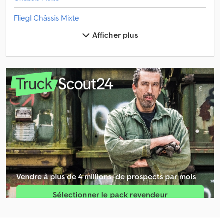
Fliegl Châssis Mixte
Afficher plus
Fruehauf Châssis Mixte
Hfr Châssis Mixte
Krone Châssis Mixte
Lag Châssis Mixte
Lecitrailer Châssis Mixte
Lohr Châssis Mixte
Mercedes-Benz Châssis Mixte
Vendre à plus de 4 millions ­ de prospects par mois
Montracon Châssis Mixte
Sélectionner le pack revendeur
Netam-Fruehauf Châssis Mixte
Créer une annonce unique
Nooteboom Châssis Mixte