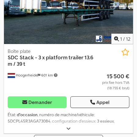
1
/
12
Boîte plate
SDC
Stack - 3 x platform trailer 13.6
m / 39 t
15 500 €
Hoogerheide
601 km
prix fixe hors TVA
(18 755 € brut)
Demander
Appel
État:
d'occasion
, numéro de machine/véhicule:
SDCPL45R3AGA73084
, configuration d'essieux:
3 essieux
,
première immatriculation:
01/2007
, longueur totale:
14 000 mm
,
largeur totale:
2 550 mm
, hauteur totale:
4 000 mm
, suspension: