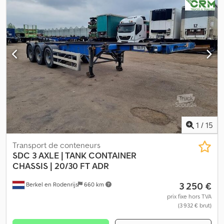
1
/
15
Transport de conteneurs
SDC
3 AXLE | TANK CONTAINER
CHASSIS | 20/30 FT ADR
3 250 €
Berkel en Rodenrijs
660 km
prix fixe hors TVA
(3 932 € brut)