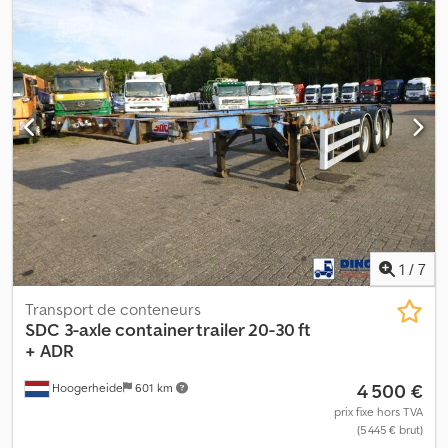
directement via WhatsApp : Nous proposons : Achat net pour les
entreprises de l’UE avec numéro de TVA, ainsi que clients hors UE.
Location et financement. Gestion de toutes les formalités
douanières. Établissement de plaques d’immatriculation
provisoires et d’exportation. Transport jusqu’au port. Tous les prix
en annonces sont des prix bruts et incluent déjà la TVA légale de
19 %.
1
/
7
Transport de conteneurs
SDC
3-axle container trailer 20-30 ft
+ ADR
4 500 €
Hoogerheide
601 km
prix fixe hors TVA
(5 445 € brut)