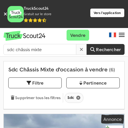
TruckScout24
Vers l'application
Gratuit sur le store
Vendre
Rechercher
Sdc Châssis Mixte d'occasion à vendre
(6)
Filtre
Pertinence
Sdc
Supprimer tous les filtres
Annonce