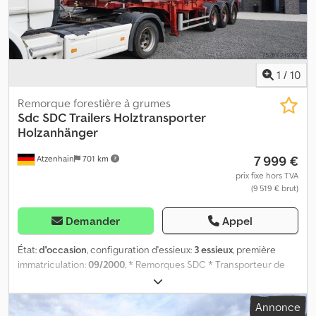
1
/
10
Remorque forestière à grumes
Sdc
SDC Trailers Holztransporter
Holzanhänger
7 999 €
Atzenhain
701 km
prix fixe hors TVA
(9 519 € brut)
Demander
Appel
État:
d'occasion
, configuration d'essieux:
3 essieux
, première
immatriculation:
09/2000
, * Remorques SDC * Transporteur de
bois * Remorque à bois * 3 essieux * Disponible immédiatement *
Sous réserve d’erreurs Dedpfx Ajy T Dx Deqpskr Vous avez des
Annonce
questions ? Contactez-nous pour un conseil rapide, également