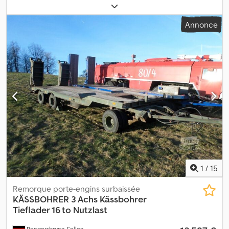
essieux
, charge admissible sur essieu (essieu 1):
9 000 kg
, charge
maximale autorisée par essieu (essieu 2):
9 000 kg
, charge
Annonce
d'essieu autorisée (essieu 3):
9 000 kg
, première immatriculation:
06/2018
, longueur de l'espace de chargement:
13 620 mm
,
largeur de l’espace de chargement:
2 480 mm
, hauteur de
l'espace de chargement:
2 750 mm
, longueur totale:
13 850 mm
,
largeur totale:
2 550 mm
, suspension:
air
, dimension des pneus:
385/65 R 22,5
, état des pneus:
30 pourcentage
, couleur:
gris
,
frein de remorque:
remorque freinée
, Année de construction:
2018
, Équipement:
ABS
, Freins à disque, premier essieu relevable,
caisse en PVC, support de roue, ridelle française avec hayon
élévateur, bâche coulissante, montants et parois latérales
coulissantes, traverses de maintien de charge en alliage, portes
arrière neuves, hauteur intérieure 2 750 mm. Dodpszqfy Ujfx
Aipeck
1
/
15
Remorque porte-engins surbaissée
KÄSSBOHRER
3 Achs Kässbohrer
Tieflader 16 to Nutzlast
Rengersbrunn-Fellen