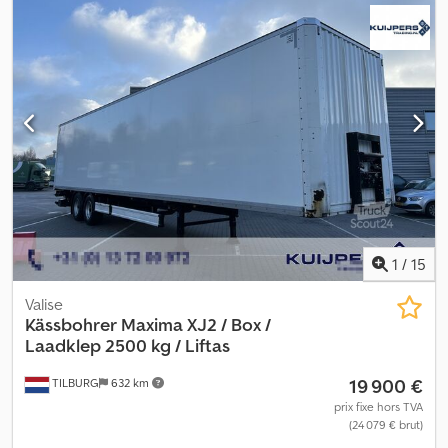
pieds * Parois latérales sur le col de cygne ACCESSOIRES : * Feux
tournants Dcodpszrq Dbefx Aipek * Projecteurs de travail *
2 ensembles de panneaux de signalisation pour surcharge avec
éclairage LED * Connecteur pour feux tournants * Boîtier de
rangement sous la plateforme PEINTURE : * Cadre en rouge trafic
RAL 3020 Pour plus d’informations, n’hésitez pas à nous contacter.
1
/
15
Valise
Kässbohrer
Maxima XJ2 / Box /
Laadklep 2500 kg / Liftas
19 900 €
TILBURG
632 km
prix fixe hors TVA
(24 079 € brut)