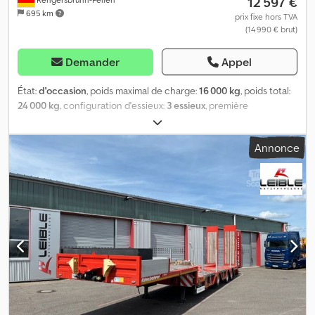
12 597 €
695 km
prix fixe hors TVA
(14 990 € brut)
Demander
Appel
État:
d'occasion
, poids maximal de charge:
16 000 kg
, poids total:
24 000 kg
, configuration d'essieux:
3 essieux
, première
immatriculation:
02/1989
, Remorque à trois essieux Kässbohrer,
provenant de l’armée allemande, en bon état, entretien régulier.
Annonce
Dcjdpfxezq Tl Es Aipek Bon état général, pneumatiques en bon
état (environ 90 %), 1 roue de secours. TVA de 19 % déductible.
Possibilité de passer un contrôle technique sur demande. Tél. : E-
mail : josef. Localisation : 97778 Fellen/Rengersbrunn.