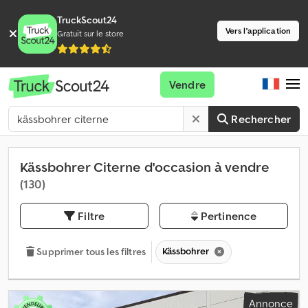
TruckScout24
Vers l'application
Gratuit sur le store
Vendre
Rechercher
Kässbohrer Citerne d'occasion à vendre
(130)
Filtre
Pertinence
Kässbohrer
Supprimer tous les filtres
Annonce