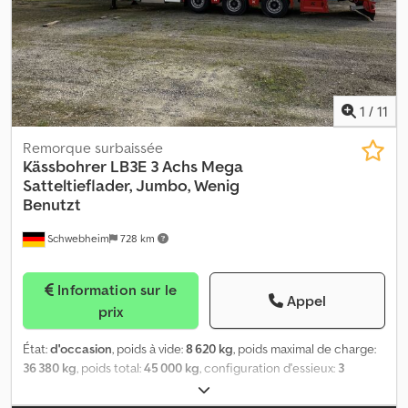
Fonctionnalités Marque de la superstructure : Kässbohrer LB3E
Superstructure extensible : Oui Entretien, historique et état
Contrôle technique (APK) : valide jusqu'au 04.2027 État technique
: très bon État esthétique : très bon Identification Immatriculation
: OX-78-HF Informations complémentaires Pour plus
1
/
11
d'informations, veuillez contacter Arne Honingh.
Remorque surbaissée
Kässbohrer
LB3E 3 Achs Mega
Satteltieflader, Jumbo, Wenig
Benutzt
Schwebheim
728 km
Information sur le
Appel
prix
État:
d'occasion
, poids à vide:
8 620 kg
, poids maximal de charge:
36 380 kg
, poids total:
45 000 kg
, configuration d'essieux:
3
essieux
, première immatriculation:
07/2024
, longueur de l'espace
de chargement:
13 550 mm
, suspension:
air
, dimension des pneus: