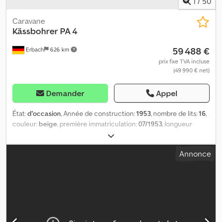
1
/
50
Caravane
Kässbohrer
PA 4
59 488 €
Erbach
626 km
prix fixe TVA incluse
(49 990 € net)
Demander
Appel
État:
d'occasion
, Année de construction:
1953
, nombre de lits:
16
,
couleur:
beige
, première immatriculation:
07/1953
, longueur
totale:
8 000 mm
, largeur totale:
2 300 mm
, hauteur totale:
2 800
mm
, configuration d'essieux:
2 essieux
, poids total:
3 500 kg
,
Annonce
Kässbohrer remorque pour passagers PA 4 Ce véhicule a été
fabriqué par Fahrzeugwerke Karl Kässbohrer en tant que
remorque pour le transport de personnes. Dedpjzti Smofx Aipock
En 1960, le transport de personnes dans des remorques en
circulation a été interdit. Ces remorques ont donc été mises à la
casse ou simplement mises de côté. En raison de la courte
période pendant laquelle leur utilisation a été autorisée, ces