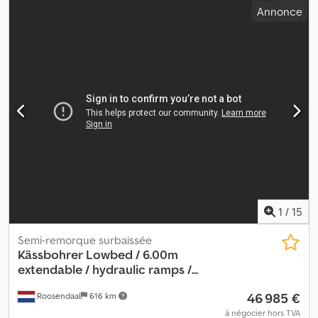
Annonce
445/45R19,5 160J
, couleur:
autre
, type d'engrenage:
autre
, taille
du pneu avant:
445/45R19,5 160J
, taille de pneu arrière:
445/45R19,5 160J
, cabine conducteur:
autre
, classe d'émission:
aucun
, Équipement:
ABS, frein à air comprimé
, Peu utilisé,
hauteur de chargement d'environ 990 mm, 12 dispositifs de
verrouillage de conteneur, pour 1 conteneur de 20 pieds ou 2
conteneurs de 20 pieds ou 1 conteneur de 40 pieds. Supplément
pour les rampes : 1 000 €. Dcedpfjzqty Nex Aipok -- Erreurs
d'impression, erreurs et modifications réservées, images
d'illustration --. Plus d'informations disponibles sur : ! Plus de
détails : !
1
/
15
Semi-remorque surbaissée
Kässbohrer
Lowbed / 6.00m
extendable / hydraulic ramps /...
46 985 €
Roosendaal
616 km
à négocier hors TVA