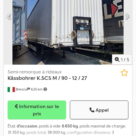
1
/
5
Semi-remorque à rideaux
Kässbohrer
K.SCS M / 90 - 12 / 27
Brescia
625 km
Information sur le
Appel
prix
État:
d'occasion
, poids à vide:
6 650 kg
, poids maximal de charge:
31 350 kg
, poids total:
38 000 kg
, configuration d'essieux:
3