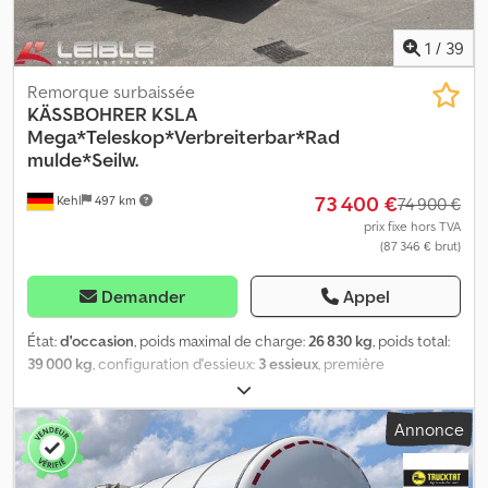
1
/
39
Remorque surbaissée
KÄSSBOHRER
KSLA
Mega*Teleskop*Verbreiterbar*Rad
mulde*Seilw.
73 400 €
Kehl
497 km
74 900 €
prix fixe hors TVA
(87 346 € brut)
Demander
Appel
État:
d'occasion
, poids maximal de charge:
26 830 kg
, poids total:
39 000 kg
, configuration d'essieux:
3 essieux
, première
immatriculation:
04/2025
, prochaine inspection (TÜV):
04/2027
, 3
essieux, remorque plateau basse Kässbohrer KSLA RJ Mega |
Annonce
Extension 3 500 mm | Élargissement 600 mm Numéro
d’identification du véhicule (FIN) : WKVDAS00300125992 Châssis /
Composants : * Hauteur de la selle : 950 mm * Suspension