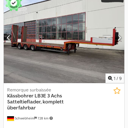
1
/
9
Remorque surbaissée
Kässbohrer
LB3E 3 Achs
Satteltieflader, komplett
überfahrbar
Schwebheim
728 km