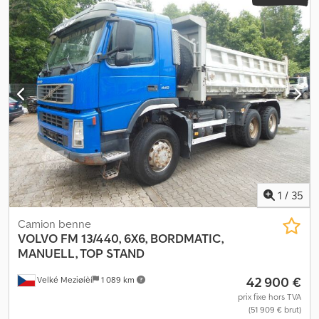
1
/
35
Camion benne
VOLVO
FM 13/440, 6X6, BORDMATIC,
MANUELL, TOP STAND
42 900 €
Velké Meziøíèí
1 089 km
prix fixe hors TVA
(51 909 € brut)