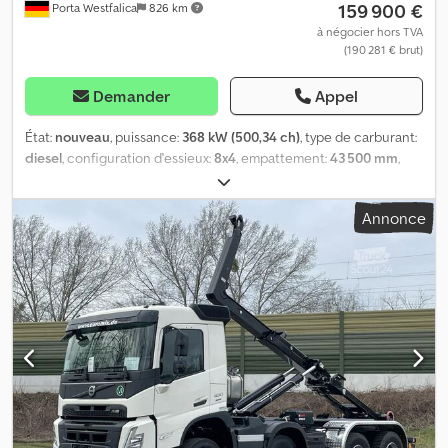
159 900 €
Porta Westfalica
826 km
à négocier hors TVA
(190 281 € brut)
Demander
Appel
État:
nouveau
, puissance:
368 kW (500,34 ch)
, type de carburant:
diesel
, configuration d'essieux:
8x4
, empattement:
43 500 mm
,
carburant:
diesel
, capacité du réservoir de carburant:
290 l
,
couleur:
blanc
, cabine conducteur:
cabine courte
, type
Annonce
d'engrenage:
automatique
, classe d'émission:
Euro 6
, Année de
construction:
2026
, Équipement:
AdBlue, Apple CarPlay,
Bluetooth, EBS (Système de freinage électronique), attelage
de remorque, blocage de différentiel, climatisation, contrôle
de traction, filtre à particules, ordinateur de bord, phares
antibrouillard, programme électronique de stabilité (ESP),
régulateur de vitesse, régulation électrique des vitres, système
de navigation, verrouillage centralisé
, - Régulateur de vitesse
adaptatif - Rétroviseurs chauffants - Suspension à ressorts à
lames - Blocage de différentiel - Limiteur de vitesse -
Climatisation - Sièges à suspension pneumatique - Filtre à