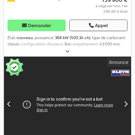
à négocier hors TVA
(190 281 € brut)
Demander
Appel
État:
nouveau
, puissance:
368 kW (500,34 ch)
, type de carburant:
diesel
, configuration d'essieux:
8x4
, empattement:
43 500 mm
,
carburant:
diesel
, couleur:
blanc
, cabine conducteur:
cabine
courte
, type d'engrenage:
automatique
, classe d'émission:
Euro 6
,
Annonce
Année de construction:
2026
, Équipement:
ABS, AdBlue, Apple
CarPlay, Bluetooth, EBS (Système de freinage électronique),
attelage de remorque, blocage de différentiel, climatisation,
contrôle de traction, ordinateur de bord, programme
électronique de stabilité (ESP), régulation électrique des vitres,
système de navigation, verrouillage centralisé
, = Autres options
et équipements = - Rétroviseurs chauffants - Suspension à lames
- Blocage de différentiel - Feux de route - Faible niveau sonore -
Climatisation - Sièges à suspension pneumatique - Prise de force
(PTO) - Pare-soleil = Informations complémentaires = Année de
fabrication : 2026 Matériau utilisable : Béton Essieu avant 1 :
Directionnel Essieu avant 2 : Directionnel Nombre de cylindres : 6