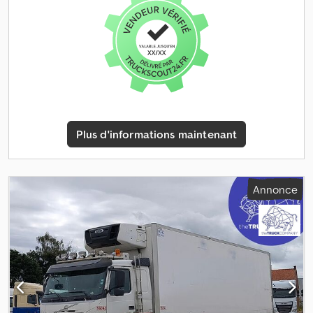
stationnement, climatisation, contrôle de traction, régulateur
de vitesse, régulation électrique des vitres, rétroviseur
électrique, système de navigation, verrouillage centralisé
, =
Options et accessoires supplémentaires = - Rétroviseurs
chauffants - Tachygraphe numérique - Compteur journalier
(appareil de contrôle) - Fixe - Lampe halogène - Manuel -
Radio/cassette - Cabine-couchette - Assistance au maintien de
voie - Tissu = Remarques = Nombre d'essieux : 2, Configuration :
4x2, Poids à vide : 7 222 kg, Poids total autorisé en charge (PTAC) :
Plus d'informations maintenant
20 500 kg, Capacité totale du réservoir : 650 litres, Hauteur de la
selle : 116 cm, Type de selle : Fixe, Nombre de blocages : 1, Capacité
de traction du treuil : 255 tonnes, Type de suspension :
Suspension pneumatique, Type de cabine : Cabine-couchette,
Annonce
Régulateur de vitesse, Compteur journalier (appareil de contrôle),
Tachygraphe numérique, Climatisation, Chauffage de
stationnement, Vitres électriques, Rétroviseurs électriques,
Radio/cassette, Navigation GPS, Couleur : Blanc, Rétroviseurs
chauffants, Type d'éclairage : Lampe halogène, Assistance au
maintien de voie, Climatisation, Bluetooth, Puissance du moteur :
338 kW (453 ch), Carburant : Diesel, Norme Euro : 6, Type de boîte
de vitesses : I-Shift, Type de boîte de vitesses : Volvo, Nombre de