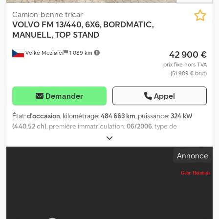
Camion-benne tricar
VOLVO
FM 13/440, 6X6, BORDMATIC,
MANUELL, TOP STAND
42 900 €
Velké Meziøíèí
1 089 km
prix fixe hors TVA
(51 909 € brut)
Demander
Appel
État:
d'occasion
, kilométrage:
484 663 km
, puissance:
324 kW
(440,52 ch)
, première immatriculation:
06/2006
, type de
carburant:
diesel
, poids total:
26 000 kg
, configuration d'essieux:
3
essieux
, type d'engrenage:
mécanique
, classe d'émission:
Euro 3
,
Annonce
longueur de l'espace de chargement:
5 000 mm
, largeur de
l’espace de chargement:
2 400 mm
, hauteur de l'espace de
chargement:
1 000 mm
, Équipement:
ABS, chauffage de
stationnement, climatisation, programme électronique de
stabilité (ESP)
, Volvo FM 13/440 Première mise en circulation
06/2006 Kilométrage 484 663 km 6x6 Boîte de vitesses manuelle
12 rapports Euro 3 Moteur 440 ch ABS Climatisation Chauffage