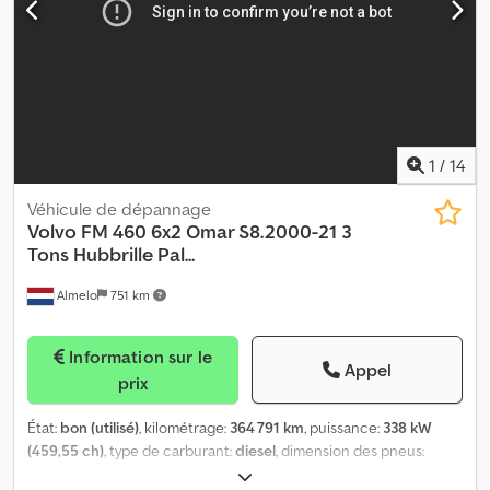
autonome Régulateur de vitesse Blocage de différentiel
Hydraulique Attelage 50 mm Cjdpjzbfu Iefx Adperf Suspension à
lames avant/arrière Benne trilatérale KOV Bordmatic Surface de
chargement 5000 x 2400 x 1000 mm Pneus 315/80 R22.5 État : 1er
essieu 15 mm 2ème essieu 19 mm 3ème essieu 18 mm Essieu E
Poids à vide 14 530 kg PTAC 34 000/26 000 kg PTRA 70 000/48
000 kg Très bon état et bien entretenu !
1
/
14
Véhicule de dépannage
Volvo
FM 460 6x2 Omar S8.2000-21 3
Tons Hubbrille Pal...
Almelo
751 km
Information sur le
Appel
prix
État:
bon (utilisé)
, kilométrage:
364 791 km
, puissance:
338 kW
(459,55 ch)
, type de carburant:
diesel
, dimension des pneus:
385/55R22,5
, configuration d'essieux:
6x2
, empattement:
5 200