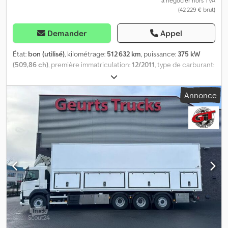
à négocier hors TVA
(42 229 € brut)
Demander
Appel
État:
bon (utilisé)
, kilométrage:
512 632 km
, puissance:
375 kW
(509,86 ch)
, première immatriculation:
12/2011
, type de carburant:
diesel
, dimension des pneus:
315/80R22,5
, configuration
d'essieux:
6x2
, empattement:
4 300 mm
, carburant:
diesel
, couleur:
Annonce
blanc
, cabine conducteur:
cabine courte
, type d'engrenage:
automatique
, nombre de vitesses:
12
, classe d'émission:
Euro 5
,
suspension:
acier-air
, longueur totale:
9 000 mm
, largeur totale:
2 550 mm
, hauteur totale:
3 480 mm
, Année de construction:
2011
, Équipement:
ABS, Bluetooth, attelage de remorque,
climatisation, contrôle de traction, régulateur de vitesse,
régulation électrique des vitres, rétroviseur électrique,
verrouillage centralisé
, = Autres options et équipements = -
Rétroviseurs chauffants - Tachygraphe numérique - Enregistreur
de parcours (appareil de contrôle) - Fixe - Lampe halogène -
Cabine courte - Jantes en alliage léger - Manuel - Prise de force
(PTO) - Radio/cassette - Tissu = Remarques = Nombre d’essieux :
3, configuration : 6x2, poids à vide : 10 625 kg, poids brut : 27 000