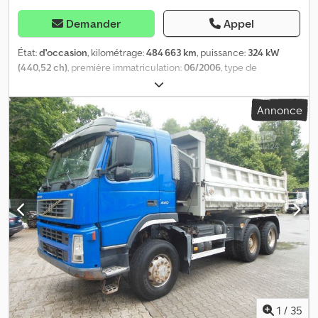
Demander
Appel
État:
d'occasion
, kilométrage:
484 663 km
, puissance:
324 kW
(440,52 ch)
, première immatriculation:
06/2006
, type de
carburant:
diesel
, poids total:
26 000 kg
, configuration d'essieux:
3
essieux
, type d'engrenage:
mécanique
, classe d'émission:
Euro 3
,
Annonce
longueur de l'espace de chargement:
5 000 mm
, largeur de
l’espace de chargement:
2 400 mm
, hauteur de l'espace de
chargement:
1 000 mm
, Équipement:
ABS, chauffage de
stationnement, climatisation, programme électronique de
stabilité (ESP)
, Volvo FM 13/440 Première immatriculation 06/2006
Kilométrage 484.663 km 6x6 Boîte manuelle 12 vitesses Euro 3
Moteur 440 ch ABS Climatisation Chauffage autonome
Régulateur de vitesse Blocage de différentiel Hydraulique
Attelage 50 mm Suspension à lames Benne trilatérale KOV
Bordmatic Plateau de chargement 5000 x 2400 x 1000 mm Pneus
315/80 R22.5 État : 1ère essieu 15 mm 2ème essieu 19 mm 3ème
essieu 18 mm Jante E Poids à vide 14.530 kg Cjdozbfuzspfx Adpsrf
PTAC 34.000/26.000 kg PTRA 70.000/48.000 kg Très bon état, bien
entretenu !
1
/
35