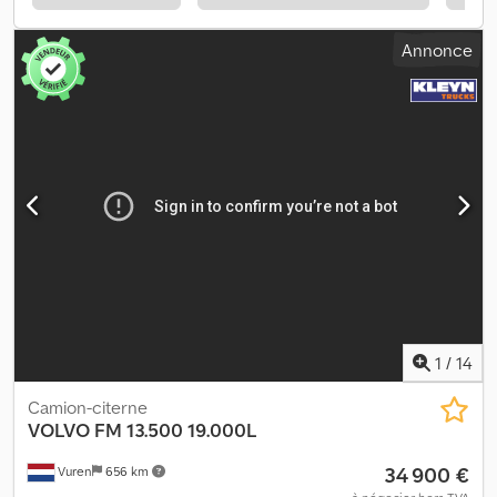
Annonce
1
/
14
Camion-citerne
VOLVO
FM 13.500 19.000L
34 900 €
Vuren
656 km