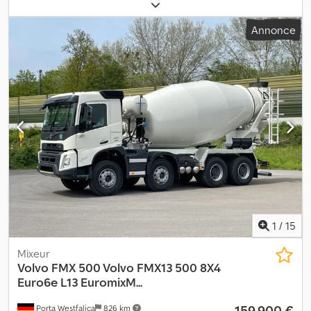
carburant:
diesel
, couleur:
blanc
, cabine conducteur:
cabine
courte
, type d'engrenage:
automatique
, classe d'émission:
Euro 6
,
Annonce
Année de construction:
2026
, Équipement:
AdBlue, Apple
CarPlay, Bluetooth, EBS (Système de freinage électronique),
attelage de remorque, blocage de différentiel, climatisation,
ordinateur de bord, programme électronique de stabilité (ESP),
régulation électrique des vitres, système de navigation,
verrouillage centralisé
, = Options et équipements
supplémentaires = - Rétroviseurs chauffants - Suspension à
lames - Bluetooth - Blocage de différentiel - Feux de route -
Climatisation - Sièges à suspension pneumatique - Prise de force
(PTO) - Pare-soleil = Informations complémentaires = Année de
fabrication : 2026 Matériau utilisable : Béton Crsdpfxsypa Ufo
Adpef Essieu avant 1 : Directrice Essieu avant 2 : Directrice
Nombre de cylindres : 6 Poids total autorisé : 32 000 kg Marque de
la carrosserie : EuromixMTP EM 9 L Pour plus d'informations,
1
/
15
veuillez contacter Harun Cevik, Jamila Azzi ou Denis Omeragic.
Mixeur
Volvo
FMX 500 Volvo FMX13 500 8X4
Euro6e L13 EuromixM...
159 900 €
Porta Westfalica
826 km