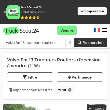
TruckScout24
Vers l'application
Gratuit sur le store
Vendre
Rechercher
Volvo Fm 13 Tracteurs Routiers d'occasion
à vendre
(2 186)
Filtre
Pertinence
Volvo
Supprimer tous les filtres
Annonce