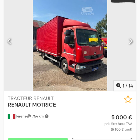
1
/
14
TRACTEUR RENAULT
RENAULT
MOTRICE
5 000 €
Firenze
754 km
prix fixe hors TVA
(6 100 € brut)