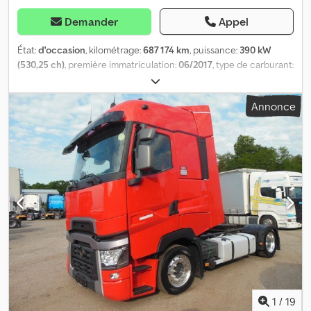
Demander
Appel
État:
d'occasion
, kilométrage:
687 174 km
, puissance:
390 kW
(530,25 ch)
, première immatriculation:
06/2017
, type de carburant:
diesel
, poids total:
18 000 kg
, configuration d'essieux:
2 essieux
,
couleur:
blanc
, type d'engrenage:
automatique
, classe
Annonce
d'émission:
Euro 6
, Équipement:
ABS, chauffage de
stationnement, climatisation, programme électronique de
stabilité (ESP)
, Renault T520 Comfort LowDeck MEC : 06/2017
Kilométrage : 687 174 km Boîte automatique 4x2 Frein moteur
Euro 6 ABS Climatisation Régulateur de vitesse Chauffage
autonome 2 couchages Réfrigérateur 2 réservoirs Blocage de
différentiel Suspension pneumatique intégrale Pneumatiques :
Djdpoqnqm Ijfx Apijck Avant : 315/60 R22,5 – État : 8 mm Arrière :
295/60 R22,5 – État : 11 mm Première main Entretien régulier ÉTAT
EXCEPTIONNEL ! Plus d'informations : FB : Dvorak Truck - Servis
EXPORT-IMPORT-VENTE-ACHAT-VENTE EN COMMISSION DE
CAMIONS ET MACHINES DE CHANTIER SERVICE CAMIONS
SERVICE PNEUMATIQUES LAVAGE DE CAMIONS Contrôle des
tachygraphes
1
/
19