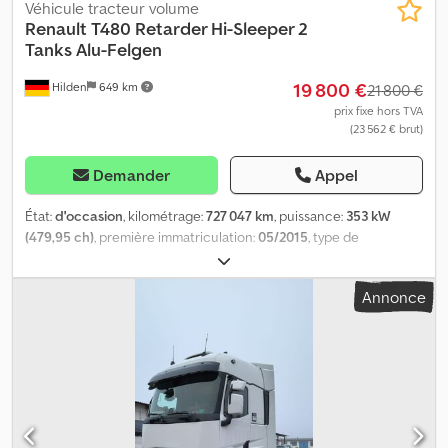
Véhicule tracteur volume
Renault
T480 Retarder Hi-Sleeper 2
Tanks Alu-Felgen
19 800 €
Hilden
649 km
21 800 €
prix fixe hors TVA
(23 562 € brut)
Demander
Appel
État:
d'occasion
, kilométrage:
727 047 km
, puissance:
353 kW
(479,95 ch)
, première immatriculation:
05/2015
, type de
carburant:
diesel
, poids total:
18 000 kg
, dimension des pneus:
385/65/22.5
, configuration d'essieux:
4x2
, freins:
retardeur
,
Annonce
couleur:
gris
, cabine conducteur:
cabine couchette
, type
d'engrenage:
automatique
, classe d'émission:
Euro 6
, suspension:
air
, nombre de lits:
2
, taille du pneu avant:
385/65/22.5
, taille de
pneu arrière:
315/70/22.5
, nombre de sièges:
2
, Équipement:
ABS,
blocage de différentiel, cabine, chauffage de stationnement,
climatisation, contrôle de traction, faible niveau de bruit, filtre à
particules, ordinateur de bord, programme électronique de
stabilité (ESP), régulateur de vitesse, système de navigation
,