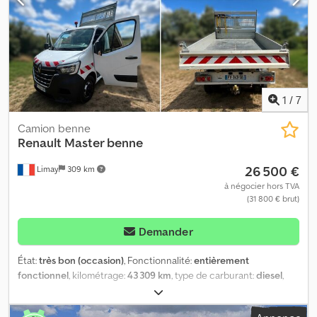
programme électronique de stabilité (ESP), retardeur,
régulateur de vitesse, verrouillage centralisé
, RENAULT T 520
Dcjdpfszrh Ttex Apiek ABS, EBS, Retardateur, Climatisation, Vitres
électriques, Ordinateur de bord, Chauffage de stationnement,
Direction assistée,2 Sièges à suspension pneumatique,
Tachygraphe, Chauffage : Webasto
1
/
7
Camion benne
Renault
Master benne
26 500 €
Limay
309 km
à négocier hors TVA
(31 800 € brut)
Demander
État:
très bon (occasion)
, Fonctionnalité:
entièrement
fonctionnel
, kilométrage:
43 309 km
, type de carburant:
diesel
,
poids maximal de charge:
7 000 kg
, poids total:
3 500 kg
, Renault
Master Benne Gruau – 43 309 km – 26 500 € Prix : 26 500 € Je