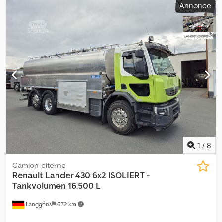
Annonce
SUSPENSION PNEUMATIQUE INTÉGRALE PNEUS AVANT 355/50
R22,5 PROFONDEUR 11 MM PNEUS ARRIÈRE 295/60 R22,5
PROFONDEUR 15 MM Dedpop Nfvrjfx Apieck 1ère main TRÈS BON
ÉTAT TOP
1
/
8
Camion-citerne
Renault
Lander 430 6x2 ISOLIERT -
Tankvolumen 16.500 L
Langgöns
672 km