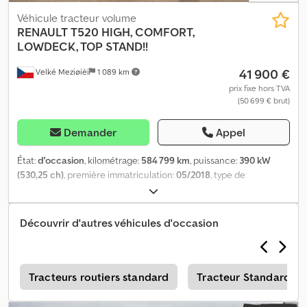
Véhicule tracteur volume
RENAULT
T520 HIGH, COMFORT,
LOWDECK, TOP STAND!!
41 900 €
Velké Meziøíèí
1 089 km
prix fixe hors TVA
(50 699 € brut)
Demander
Appel
État:
d'occasion
, kilométrage:
584 799 km
, puissance:
390 kW
(530,25 ch)
, première immatriculation:
05/2018
, type de
carburant:
diesel
, poids total:
18 000 kg
, configuration d'essieux:
2
essieux
, couleur:
rouge
, type d'engrenage:
automatique
, classe
d'émission:
Euro 6
, Équipement:
ABS, chauffage de
Découvrir d'autres véhicules d'occasion
stationnement, climatisation, programme électronique de
stabilité (ESP)
, RENAULT T520 HIGH COMFORT LOWDECK 1ère
mise en circulation : 05/2018 BOITE AUTOMATIQUE 584 799 KM
4X2 EURO 6 ABS CLIMATISATION RÉGULATEUR DE VITESSE
e
Tracteurs routiers standard
Tracteur Standard
CHAUFFAGE AUTONOME 2 COUCHETTES RÉFRIGÉRATEUR 2
RÉSERVOIRS DIFFÉRENTIEL BLOQUANT JANTES ALU