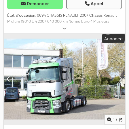
Demander
Appel
État:
d'occasion
, 0694 CHASSIS RENAULT 2007 Chassis Renault
Midlum 190.10 E 4 2007 640 000 km Norme Euro 4 Plusieurs
travaux effectués Plateforme élévatrice Dimensions de la caisse :
Dcjdpfx Apozr E R Asisk Longueur : 570 cm Hauteur : 235 cm
Annonce
Largeur : 245 cm Charge utile : 4800 kg Empattement : 380 cm
Boîte de vitesses manuelle Entretien régulier Situé à Florence
Plaque d’immatriculation : DF174LP 5 000 € HT (hors TVA)
1
/
15