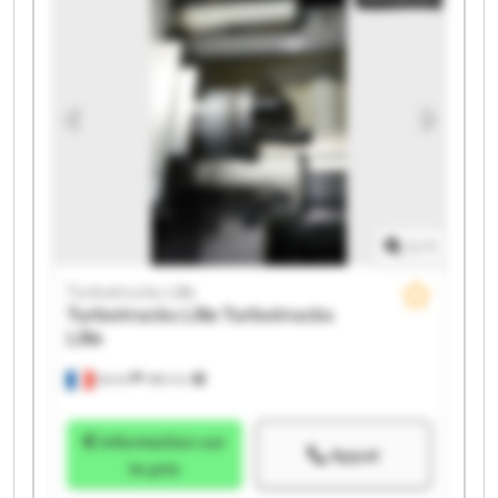
Turbotrucks Lille Turbotrucks Lille
1
/
1
Turbotrucks Lille
Turbotrucks Lille
Turbotrucks
Lille
Seclin
486 km
Information sur
Appel
le prix