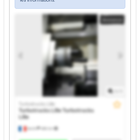
Annonce
1
/
1
Turbotrucks Lille
Turbotrucks Lille
Turbotrucks
Lille
Seclin
486 km