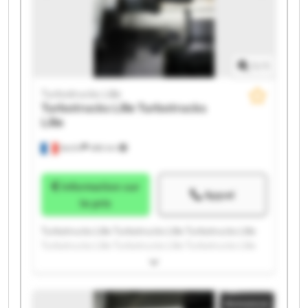
1
/
1
Turbotrucks Lille
Turbotrucks Lille
Turbotrucks
Lille
Seclin
486 km
Information sur
Appel
le prix
Turbotrucks Lille Turbotrucks Lille Turbotrucks Lille
Turbotrucks Lille Turbotrucks Lille Turbotrucks Lille
Turbotrucks Lille Turbotrucks Lille Turbotrucks Lille
Turbotrucks Lille Turbotrucks Lille Turbotrucks Lille
Turbotrucks Lille Turbotrucks Lille Turbotrucks Lille
Annonce
Turbotrucks Lille Turbotrucks Lille Turbotrucks Lille