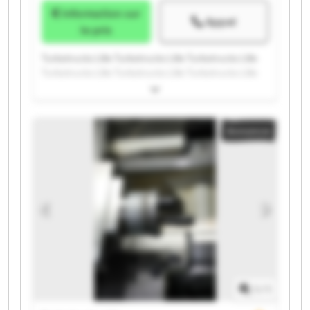
Information sur
Appel
le prix
Turbotrucks Lille Turbotrucks Lille Turbotrucks Lille
Turbotrucks Lille Turbotrucks Lille Turbotrucks Lille
Turbotrucks Lille Turbotrucks Lille Turbotrucks Lille
Turbotrucks Lille Turbotrucks Lille Turbotrucks Lille
Turbotrucks Lille Turbotrucks Lille Turbotrucks Lille
Annonce
Turbotrucks Lille Turbotrucks Lille Turbotrucks Lille
Turbotrucks Lille Turbotrucks Lille
1
/
1