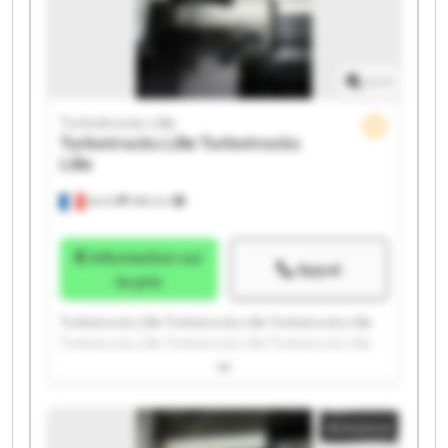
1
/
1
Turbotrucks Lille
Turbotrucks Lille
Turbotrucks
Lille
Seclin
486 km
Information sur
Appel
le prix
Turbotrucks Lille Turbotrucks Lille Turbotrucks Lille
Turbotrucks Lille Turbotrucks Lille Turbotrucks Lille
Turbotrucks Lille Turbotrucks Lille Turbotrucks Lille
Turbotrucks Lille Turbotrucks Lille Turbotrucks Lille
Turbotrucks Lille Turbotrucks Lille Turbotrucks Lille
Annonce
Turbotrucks Lille Turbotrucks Lille Turbotrucks Lille