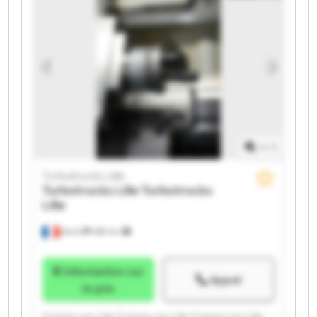
Turbotrucks Lille Turbotrucks Lille
1
/
1
Turbotrucks Lille
Turbotrucks Lille
Turbotrucks
Lille
Seclin
486 km
Information sur
Appel
le prix