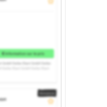
Information sur le prix
rt GmbH Stefan Ebert GmbH Stefan
 Stefan Ebert GmbH Stefan Ebert
Annonce
mbH