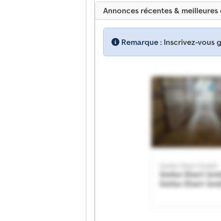
Annonces récentes & meilleures 
Remarque :
Inscrivez-vous 
Stefan Ebert GmbH
Stefan Ebert Gm
Stefan Ebert Gm