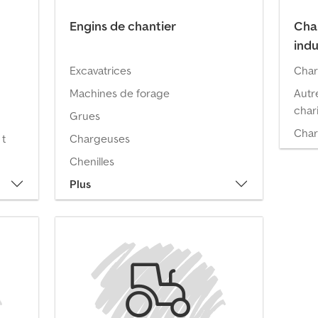
Engins de chantier
Char
indu
Excavatrices
Char
Machines de forage
Autr
chari
Grues
Char
 t
Chargeuses
Chenilles
Plus