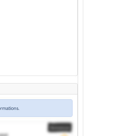
rmations.
Annonce
mbH