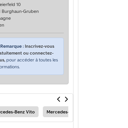
eierfeld 10
1 Burghaun-Gruben
magne
en
Remarque :
Inscrivez-vous
atuitement ou connectez-
us,
pour accéder à toutes les
formations.
cedes-Benz Vito
Mercedes-Benz Vito Motorhomes/Car