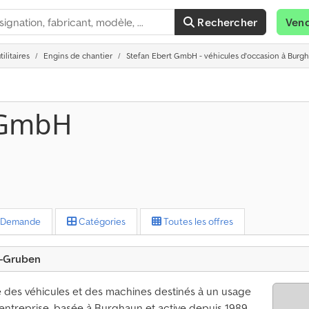
Rechercher
Ven
ilitaires
Engins de chantier
Stefan Ebert GmbH - véhicules d'occasion à Bur
 GmbH
Demande
Catégories
Toutes les offres
n-Gruben
des véhicules et des machines destinés à un usage
 L’entreprise, basée à Burghaun et active depuis 1989,