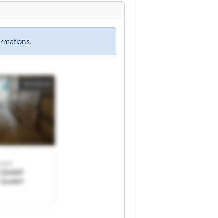
rmations.
Annonce
GmbH
t GmbH
t GmbH