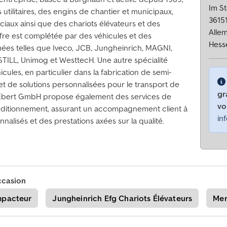
Im St
tilitaires, des engins de chantier et municipaux,
3615
iaux ainsi que des chariots élévateurs et des
Alle
fre est complétée par des véhicules et des
Hess
es telles que Iveco, JCB, Jungheinrich, MAGNI,
TILL, Unimog et WesttecH. Une autre spécialité
cules, en particulier dans la fabrication de semi-
t de solutions personnalisées pour le transport de
gr
n Ebert GmbH propose également des services de
vo
onditionnement, assurant un accompagnement client à
in
nalisés et des prestations axées sur la qualité.
ccasion
pacteur
Jungheinrich Efg Chariots Élévateurs
Mer