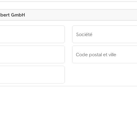
Annonce
Ebert GmbH
Société
Code postal et ville
bH
bH