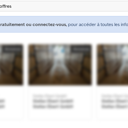
offres
gratuitement ou connectez-vous,
pour accéder à toutes les info
Annonce
Annonce
Stefan Ebert GmbH
Stefan Ebert 
bH
Stefan Ebert GmbH
Stefan Eber
bH
Stefan Ebert GmbH
Stefan Eber