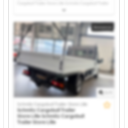
Cargobull Trailer Store Lille Schmitz Cargobull Trailer
Store Lille Schmitz Cargobull Trailer Store Lille
Schmitz Cargobull Trailer Store Lille Schmitz
Cargobull Trailer Store Lille Schmitz Cargobull Trailer
Annonce
Store Lille Schmitz Cargobull Trailer Store Lille
Schmitz Cargobull Trailer Store Lille Schmitz
Cargobull Trailer Store Lille Schmitz Cargobull Trailer
Store Lille Schmitz Cargobull Trailer Store Lille
Schmitz Cargobull Trailer Store Lille Schmitz
Cargobull Trailer Store Lille Schmitz Cargobull Trailer
Store Lille Schmitz Cargobull Trailer Store Lille
Schmitz Cargobull Trailer Store Lille Schmitz
Cargobull Trailer Store Lille Schmitz Cargobull Trailer
Store Lille Schmitz Cargobull Trailer Store Lille
1
/
1
Schmitz Cargobull Trailer Store Lille
Schmitz Cargobull Trailer
Store Lille
Schmitz Cargobull
Trailer Store Lille