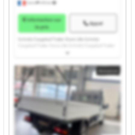
Carvin
478 km
Information sur
Appel
le prix
Schmitz Cargobull Trailer Store Lille Schmitz
Cargobull Trailer Store Lille Schmitz Cargobull Trailer
Store Lille Schmitz Cargobull Trailer Store Lille
Schmitz Cargobull Trailer Store Lille Schmitz
Cargobull Trailer Store Lille Schmitz Cargobull Trailer
Annonce
Store Lille Schmitz Cargobull Trailer Store Lille
Schmitz Cargobull Trailer Store Lille Schmitz
Cargobull Trailer Store Lille Schmitz Cargobull Trailer
Store Lille Schmitz Cargobull Trailer Store Lille
Schmitz Cargobull Trailer Store Lille Schmitz
Cargobull Trailer Store Lille Schmitz Cargobull Trailer
Store Lille Schmitz Cargobull Trailer Store Lille
Schmitz Cargobull Trailer Store Lille Schmitz
Cargobull Trailer Store Lille Schmitz Cargobull Trailer
Store Lille Schmitz Cargobull Trailer Store Lille