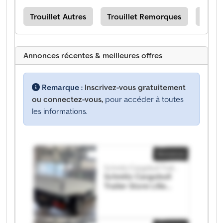
ant
Trouillet Autres
Trouillet Remorques
Schmi
Annonces récentes & meilleures offres
Remarque :
Inscrivez-vous gratuitement
ou connectez-vous,
pour accéder à toutes
les informations.
Annonce
Schmitz Cargobull Trailer Store Lille
Schmitz Cargobull
Trailer Store Lille
Schmitz Cargobull
Trailer Store Lille