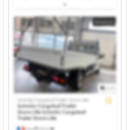
Store Lille Schmitz Cargobull Trailer Store Lille
Schmitz Cargobull Trailer Store Lille Schmitz
Cargobull Trailer Store Lille Schmitz Cargobull Trailer
Annonce
Store Lille Schmitz Cargobull Trailer Store Lille
Schmitz Cargobull Trailer Store Lille Schmitz
Cargobull Trailer Store Lille Schmitz Cargobull Trailer
Store Lille Schmitz Cargobull Trailer Store Lille
Schmitz Cargobull Trailer Store Lille Schmitz
Cargobull Trailer Store Lille Schmitz Cargobull Trailer
Store Lille Schmitz Cargobull Trailer Store Lille
Schmitz Cargobull Trailer Store Lille Schmitz
Cargobull Trailer Store Lille Schmitz Cargobull Trailer
Store Lille Schmitz Cargobull Trailer Store Lille
1
/
1
Schmitz Cargobull Trailer Store Lille
Schmitz Cargobull Trailer
Store Lille
Schmitz Cargobull
Trailer Store Lille
Carvin
478 km