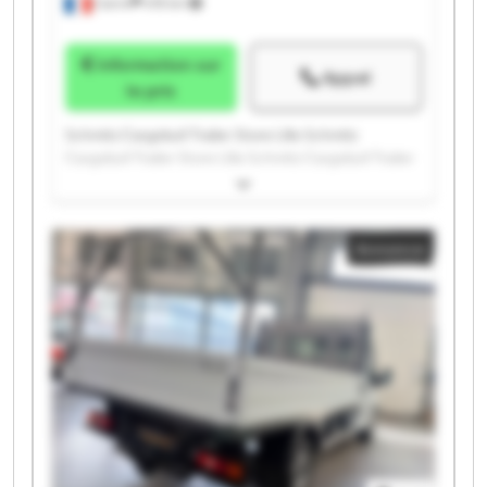
Carvin
478 km
Information sur
Appel
le prix
Schmitz Cargobull Trailer Store Lille Schmitz
Cargobull Trailer Store Lille Schmitz Cargobull Trailer
Store Lille Schmitz Cargobull Trailer Store Lille
Schmitz Cargobull Trailer Store Lille Schmitz
Cargobull Trailer Store Lille Schmitz Cargobull Trailer
Annonce
Store Lille Schmitz Cargobull Trailer Store Lille
Schmitz Cargobull Trailer Store Lille Schmitz
Cargobull Trailer Store Lille Schmitz Cargobull Trailer
Store Lille Schmitz Cargobull Trailer Store Lille
Schmitz Cargobull Trailer Store Lille Schmitz
Cargobull Trailer Store Lille Schmitz Cargobull Trailer
Store Lille Schmitz Cargobull Trailer Store Lille
Schmitz Cargobull Trailer Store Lille Schmitz
Cargobull Trailer Store Lille Schmitz Cargobull Trailer
Store Lille Schmitz Cargobull Trailer Store Lille