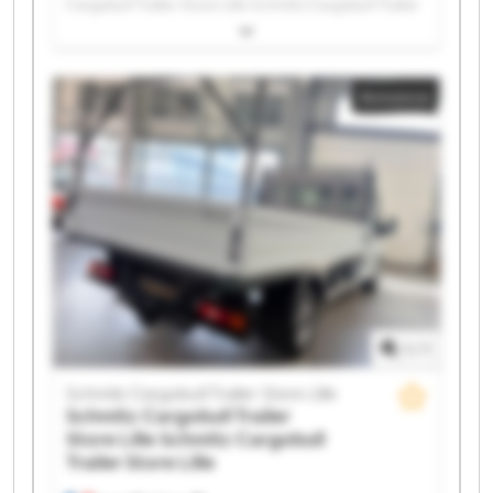
Cargobull Trailer Store Lille Schmitz Cargobull Trailer
Store Lille Schmitz Cargobull Trailer Store Lille
Schmitz Cargobull Trailer Store Lille Schmitz
Cargobull Trailer Store Lille Schmitz Cargobull Trailer
Annonce
Store Lille Schmitz Cargobull Trailer Store Lille
Schmitz Cargobull Trailer Store Lille Schmitz
Cargobull Trailer Store Lille Schmitz Cargobull Trailer
Store Lille Schmitz Cargobull Trailer Store Lille
Schmitz Cargobull Trailer Store Lille Schmitz
Cargobull Trailer Store Lille Schmitz Cargobull Trailer
Store Lille Schmitz Cargobull Trailer Store Lille
Schmitz Cargobull Trailer Store Lille Schmitz
Cargobull Trailer Store Lille Schmitz Cargobull Trailer
Store Lille Schmitz Cargobull Trailer Store Lille
1
/
1
Schmitz Cargobull Trailer Store Lille
Schmitz Cargobull Trailer
Store Lille
Schmitz Cargobull
Trailer Store Lille