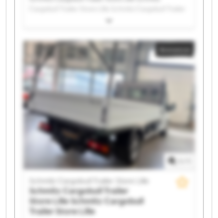
Cargobull Trailer Store Lille Schmitz Cargobull Trailer
Store Lille Schmitz Cargobull Trailer Store Lille
Schmitz Cargobull Trailer Store Lille Schmitz
Cargobull Trailer Store Lille Schmitz Cargobull Trailer
Annonce
Store Lille Schmitz Cargobull Trailer Store Lille
Schmitz Cargobull Trailer Store Lille Schmitz
Cargobull Trailer Store Lille Schmitz Cargobull Trailer
Store Lille Schmitz Cargobull Trailer Store Lille
Schmitz Cargobull Trailer Store Lille Schmitz
Cargobull Trailer Store Lille Schmitz Cargobull Trailer
Store Lille Schmitz Cargobull Trailer Store Lille
Schmitz Cargobull Trailer Store Lille Schmitz
Cargobull Trailer Store Lille Schmitz Cargobull Trailer
Store Lille Schmitz Cargobull Trailer Store Lille
1
/
1
Schmitz Cargobull Trailer Store Lille
Schmitz Cargobull Trailer
Store Lille
Schmitz Cargobull
Trailer Store Lille