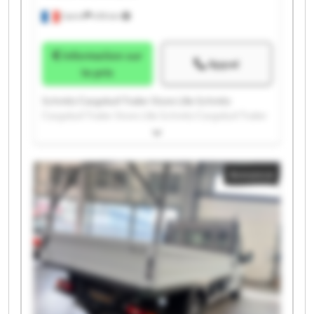
Carvin
478 km
Information sur
Appel
le prix
Schmitz Cargobull Trailer Store Lille Schmitz
Cargobull Trailer Store Lille Schmitz Cargobull Trailer
Store Lille Schmitz Cargobull Trailer Store Lille
Schmitz Cargobull Trailer Store Lille Schmitz
Cargobull Trailer Store Lille Schmitz Cargobull Trailer
Annonce
Store Lille Schmitz Cargobull Trailer Store Lille
Schmitz Cargobull Trailer Store Lille Schmitz
Cargobull Trailer Store Lille Schmitz Cargobull Trailer
Store Lille Schmitz Cargobull Trailer Store Lille
Schmitz Cargobull Trailer Store Lille Schmitz
Cargobull Trailer Store Lille Schmitz Cargobull Trailer
Store Lille Schmitz Cargobull Trailer Store Lille
Schmitz Cargobull Trailer Store Lille Schmitz
Cargobull Trailer Store Lille Schmitz Cargobull Trailer
Store Lille Schmitz Cargobull Trailer Store Lille