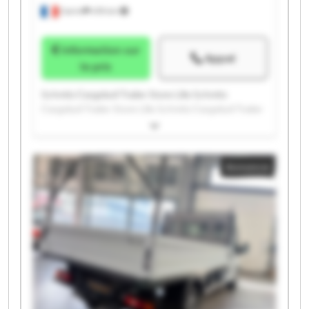
Carvin
478 km
Information sur
Appel
le prix
Schmitz Cargobull Trailer Store Lille Schmitz
Cargobull Trailer Store Lille Schmitz Cargobull Trailer
Store Lille Schmitz Cargobull Trailer Store Lille
Schmitz Cargobull Trailer Store Lille Schmitz
Cargobull Trailer Store Lille Schmitz Cargobull Trailer
Annonce
Store Lille Schmitz Cargobull Trailer Store Lille
Schmitz Cargobull Trailer Store Lille Schmitz
Cargobull Trailer Store Lille Schmitz Cargobull Trailer
Store Lille Schmitz Cargobull Trailer Store Lille
Schmitz Cargobull Trailer Store Lille Schmitz
Cargobull Trailer Store Lille Schmitz Cargobull Trailer
Store Lille Schmitz Cargobull Trailer Store Lille
Schmitz Cargobull Trailer Store Lille Schmitz
Cargobull Trailer Store Lille Schmitz Cargobull Trailer
Store Lille Schmitz Cargobull Trailer Store Lille