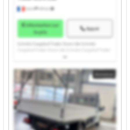
Carvin
478 km
Information sur
Appel
le prix
Schmitz Cargobull Trailer Store Lille Schmitz
Cargobull Trailer Store Lille Schmitz Cargobull Trailer
Store Lille Schmitz Cargobull Trailer Store Lille
Schmitz Cargobull Trailer Store Lille Schmitz
Cargobull Trailer Store Lille Schmitz Cargobull Trailer
Annonce
Store Lille Schmitz Cargobull Trailer Store Lille
Schmitz Cargobull Trailer Store Lille Schmitz
Cargobull Trailer Store Lille Schmitz Cargobull Trailer
Store Lille Schmitz Cargobull Trailer Store Lille
Schmitz Cargobull Trailer Store Lille Schmitz
Cargobull Trailer Store Lille Schmitz Cargobull Trailer
Store Lille Schmitz Cargobull Trailer Store Lille
Schmitz Cargobull Trailer Store Lille Schmitz
Cargobull Trailer Store Lille Schmitz Cargobull Trailer
Store Lille Schmitz Cargobull Trailer Store Lille